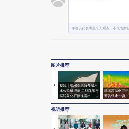
评论仅代表网友个人观点，不代表财
图片推荐
视线｜极端高温致多瑙河
水位跌破纪录 二战沉船与
韩国高温创百年
猛犸象化石接连露出
警告停止一切户
视听推荐