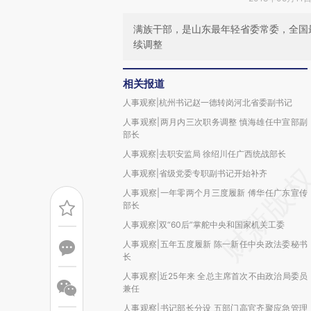
满族干部，是山东最年轻省委常委，全国
续调整
相关报道
人事观察|杭州书记赵一德转岗河北省委副书记
人事观察|两月内三次职务调整 慎海雄任中宣部副
部长
人事观察|去职安监局 徐绍川任广西统战部长
人事观察|省级党委专职副书记开始补齐
人事观察|一年零两个月三度履新 傅华任广东宣传
部长
人事观察|双“60后”掌舵中央和国家机关工委
人事观察|五年五度履新 陈一新任中央政法委秘书
长
人事观察|近25年来 全总主席首次不由政治局委员
兼任
人事观察|书记部长分设 五部门高官齐聚应急管理