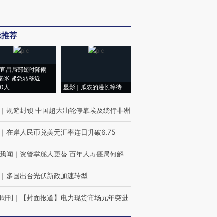
辑推荐
宜昌局部短时降雨
8毫米 紧急转移近
00人
显影｜瓜农的漫长等待
｜
规避封锁 中国超大油轮停靠埃及绕行非洲
｜
在岸人民币兑美元汇率连日升破6.75
我闻
｜
资管掌舵人更替 百年人寿僵局何解
｜
多国出台光伏新政加速转型
周刊
｜
【封面报道】电力现货市场元年突进