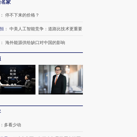
新名家
：
停不下来的价格？
恒
：
中美人工智能竞争：道路比技术更重要
：
海外能源供给缺口对中国的影响
频
OX的吸金
马航飞行员跨国走私7万
视线｜被称为“蟑螂”的印
让中产们甘
粒摇头丸 尿检体内含3种
度Z世代 用街头抗争将教
秘鲁纳斯
”？
毒品
育部长拱下台
13人遇难
客
：
多看少动