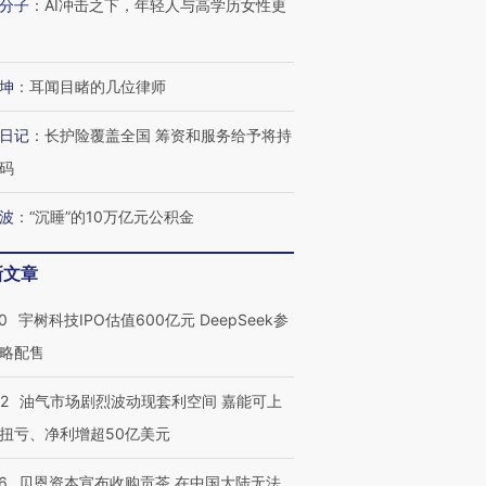
进第四届链博
【商旅对话】华住集团
分子
：
AI冲击之下，年轻人与高学历女性更
技“链”接产
【特别呈现】寻找100种
CFO：不靠规模取胜，华
【特别呈
有意思的生活方式·第三对
住三大增长引擎是什么？
有意思的
坤
：
耳闻目睹的几位律师
日记
：
长护险覆盖全国 筹资和服务给予将持
码
波
：
“沉睡”的10万亿元公积金
新文章
0
宇树科技IPO估值600亿元 DeepSeek参
略配售
22
油气市场剧烈波动现套利空间 嘉能可上
扭亏、净利增超50亿美元
6
贝恩资本宣布收购贡茶 在中国大陆无法