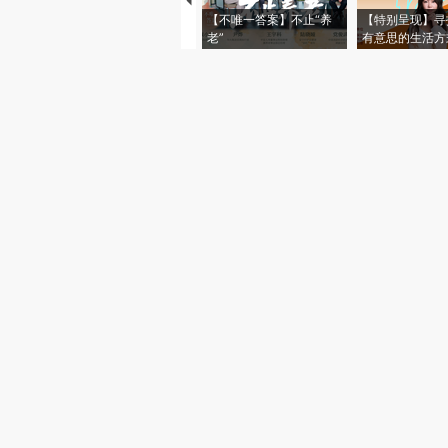
【不唯一答案】不止“养
【特别呈现】寻
老”
有意思的生活方