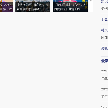
【推广】走
知识
找100种
【特别呈现】澳门全力探
【特别呈现】《东莞，人
会，让数智科
受伤
式·第一对
索葡语国家新渠道
间便利店》倾情上线
业
丁金
村夫
续加
吴晓
最
22:1
与战
20:
半年
17:2