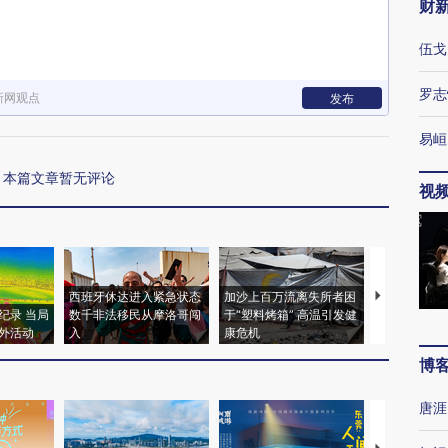
财
伍戈
罗志
新网观点
发布
易峘
本篇文章暂无评论
视
西班牙休达进入紧急状态
加沙上百万流离失所者困
视线｜HYR
纪录 当局
数千非法移民从摩洛哥闯
于“塑料烤箱” 高温引发健
术：是什么
外活动
入
康危机
心“花钱找虐
博
唐涯