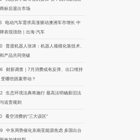
商标后退出市场
6
电动汽车需求高涨驱动澳洲车市增长 中
牌表现强劲｜出海·汽车
00
普渡机器人张涛：机器人规模化靠技术、
和产品共同突破
56
财新调查｜7月消费或有反弹、出口维持
 受哪些因素带动？
42
生态环境法典将施行 最高法明确新旧法
与追责规则
0
看空消费的“三大误区”
59
中东局势催化东南亚能源焦虑 多国出台
新政加速转型