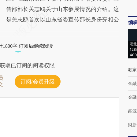
传部部长关志鸥关于山东参展情况的介绍。这
是关志鸥首次以山东省委宣传部长身份亮相公
编
湖北
1800字 订阅后继续阅读
12
40
获取已订阅的阅读权限
独家
员
订阅/会员升级
金融
文
金融
能源
财新