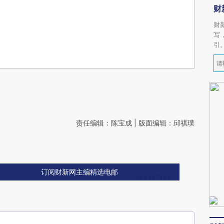
财
财
写
引
责任编辑：陈宝成 | 版面编辑：邱祺璞
订阅财新网主编精选电邮