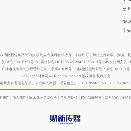
意图
06:
字头
权为财新传媒及/或相关权利人专属所有或持有。未经许可，禁止进行转载、摘编、
京ICP备10026701号-8
|
网信算备110105862729401250013号
|
京公网安备 11
广播电视节目制作经营许可证：京第01015号
|
出版物经营许可证：第直100013号
Copyright 财新网 All Rights Reserved 版权所有 复制必究
害信息举报、未成年人举报、谣言信息）：010-85905050 13195200605 举报邮
于我们
|
加入我们
|
啄木鸟公益基金会
|
意见与反馈
|
提供新闻线索
|
联系我们
|
友情