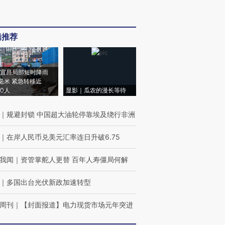
辑推荐
宜昌局部短时降雨
8毫米 紧急转移近
00人
显影｜瓜农的漫长等待
｜
规避封锁 中国超大油轮停靠埃及绕行非洲
｜
在岸人民币兑美元汇率连日升破6.75
我闻
｜
资管掌舵人更替 百年人寿僵局何解
｜
多国出台光伏新政加速转型
周刊
｜
【封面报道】电力现货市场元年突进