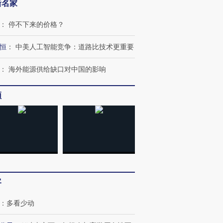
新名家
：
停不下来的价格？
恒
：
中美人工智能竞争：道路比技术更重要
：
海外能源供给缺口对中国的影响
频
OX的吸金
马航飞行员跨国走私7万
视线｜被称为“蟑螂”的印
让中产们甘
粒摇头丸 尿检体内含3种
度Z世代 用街头抗争将教
秘鲁纳斯
”？
毒品
育部长拱下台
13人遇难
客
：
多看少动
进第四届链博
【商旅对话】华住集团
技“链”接产
【特别呈现】寻找100种
CFO：不靠规模取胜，华
【特别呈