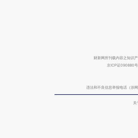
财新网所刊载内容之知识产
京ICP证090880号
违法和不良信息举报电话（涉网络暴力有
关