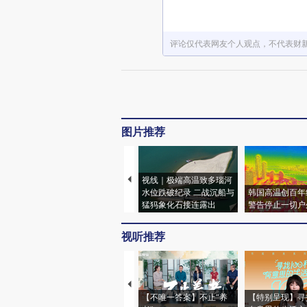
评论仅代表网友个人观点，不代表财
图片推荐
视线｜极端高温致多瑙河
水位跌破纪录 二战沉船与
韩国高温创百年
猛犸象化石接连露出
警告停止一切户
视听推荐
【不唯一答案】不止“养
【特别呈现】寻