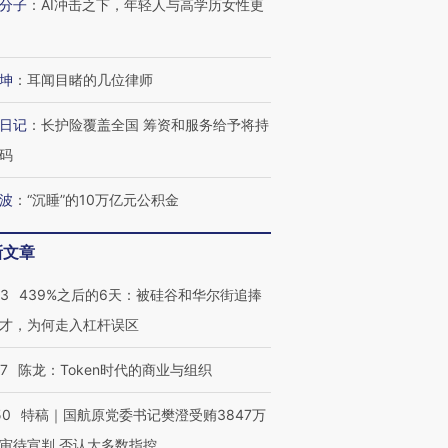
分子
：
AI冲击之下，年轻人与高学历女性更
有意思的生活方式·第三对
住三大增长引擎是什么？
有意思的
坤
：
耳闻目睹的几位律师
日记
：
长护险覆盖全国 筹资和服务给予将持
码
波
：
“沉睡”的10万亿元公积金
新文章
53
439%之后的6天：被硅谷和华尔街追捧
才，为何走入杠杆误区
07
陈龙：Token时代的商业与组织
50
特稿｜国航原党委书记樊澄受贿3847万
审待宣判 否认大多数指控