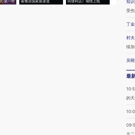
式·第一对
索葡语国家新渠道
间便利店》倾情上线
业
知识
受伤
丁金
村夫
续加
吴晓
最
10:
的天
10:
09:
元二