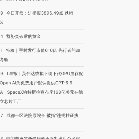
29
今日开盘：沪指报3896.49点 跌幅
0%
24
蓄势突破后的黄金
51
特稿｜宇树发行市值610亿 先行者的加
考验
29
T早报｜英伟达或拟下调下代GPU显存配
Open AI为免费用户默认提供GPT-5.6
NA；SpaceX协特斯拉宣布斥168亿美元在德
立芯片工厂
07
成都一区法院原院长 被指“违规挂证执
43
特朗普再签两份行政令限制出生公民权