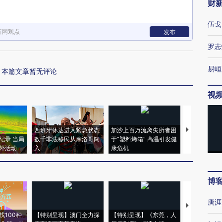
财
伍戈
新网观点
发布
罗志
易峘
本篇文章暂无评论
视
西班牙休达进入紧急状态
加沙上百万流离失所者困
视线｜HYR
纪录 当局
数千非法移民从摩洛哥闯
于“塑料烤箱” 高温引发健
术：是什么
外活动
入
康危机
心“花钱找虐
博
唐涯
【推广】走
找100种
【特别呈现】澳门全力探
【特别呈现】《东莞，人
会，让数智科