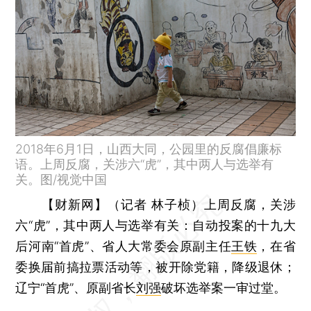
2018年6月1日，山西大同，公园里的反腐倡廉标
语。上周反腐，关涉六“虎”，其中两人与选举有
关。图/视觉中国
【财新网】（记者 林子桢）
上周反腐，关涉
六“虎”，其中两人与选举有关：自动投案的十九大
后河南“首虎”、省人大常委会原副主任
王铁
，在省
委换届前搞拉票活动等，被开除党籍，降级退休；
辽宁“首虎”、原副省长
刘强
破坏选举案一审过堂。