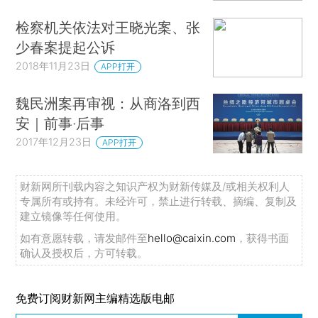
检察机关依法对王晓光案、张
少春案提起公诉
2018年11月23日
APP打开
魏民洲案再审视：从商洛到西
安｜前事·后事
2017年12月23日
APP打开
财新网所刊载内容之知识产权为财新传媒及/或相关权利人
专属所有或持有。未经许可，禁止进行转载、摘编、复制及
建立镜像等任何使用。
如有意愿转载，请发邮件至
hello@caixin.com
，获得书面
确认及授权后，方可转载。
免费订阅财新网主编精选版电邮