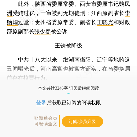
此外，陕西省委原常委、西安市委原书记
魏民
洲
受贿过亿，一审被判无期徒刑；江西原副省长
李
贻煌
过堂；贵州省委原常委、副省长
王晓光
和财政
部原副部长
张少春
被公诉。
王铁被降级
中共十八大以来，继湖南衡阳、辽宁等地贿选
丑闻曝光后，河南高官也被官方证实，在省委换届
前存在拉票行为。
本文共计3246字 订阅后继续阅读
登录
后获取已订阅的阅读权限
财新通会员
订阅/会员升级
可畅读全文