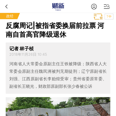
政经
T中
反腐周记|被指省委换届前拉票 河
南自首高官降级退休
记者 林子桢
2018年11月26日 10:45
河南省人大常委会原副主任王铁被降级；陕西省人大
常委会原副主任魏民洲被判无期徒刑；辽宁原副省长
刘强、江西原副省长李贻煌受审；贵州省委原常委、
副省长王晓光，财政部原副部长张少春被公诉
原图