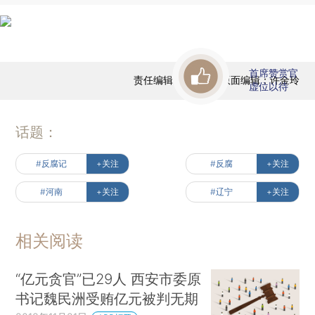
首席赞赏官
责任编辑：陈宝成 | 版面编辑：许金玲
虚位以待
话题：
#反腐记
+关注
#反腐
+关注
#河南
+关注
#辽宁
+关注
相关阅读
“亿元贪官”已29人 西安市委原
书记魏民洲受贿亿元被判无期