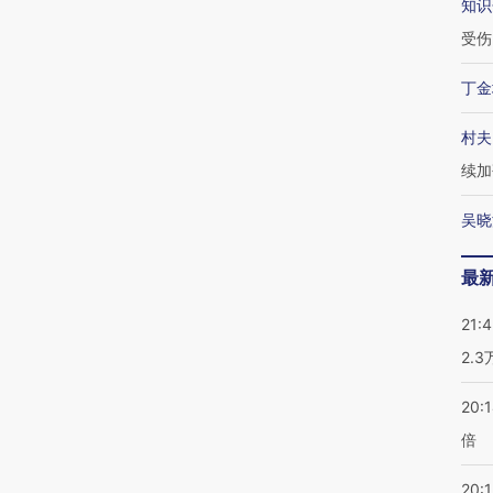
知识
受伤
丁金
村夫
续加
吴晓
最
21:
2.
20:
倍
20:1