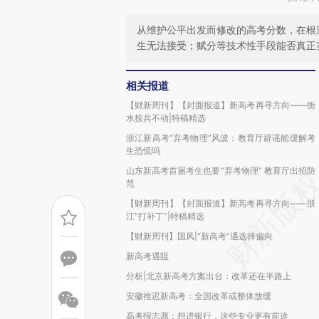
从维护公平出发而修改的高考分数，在根
生无法接受；赋分等技术性手段能否真正
相关报道
【财新周刊】【封面报道】新高考再寻方向——衡
水按兵不动|特稿精选
浙江新高考“弃考物理”风波：教育厅辟谣能缓解考
生恐慌吗
山东新高考首届考生也要“弃考物理” 教育厅出招防
范
【财新周刊】【封面报道】新高考再寻方向——浙
江“打补丁”|特稿精选
【财新周刊】国风|“新高考”遇选择偏向
新高考遇阻
分析|北京新高考方案出台：改革还在半路上
安徽推迟新高考：全国改革或整体放缓
高考报志愿：想进银行，这些专业更有前途