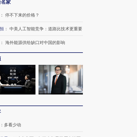
新名家
：
停不下来的价格？
恒
：
中美人工智能竞争：道路比技术更重要
：
海外能源供给缺口对中国的影响
跨国走私7万
视线｜被称为“蟑螂”的印
视线｜“入侵”还是“人道危
检体内含3种
度Z世代 用街头抗争将教
机”？难民潮撕裂西班牙
秘鲁纳斯
频
育部长拱下台
飞地休达
13人遇难
进第四届链博
【商旅对话】华住集团
技“链”接产
【特别呈现】寻找100种
CFO：不靠规模取胜，华
【特别呈
有意思的生活方式·第三对
住三大增长引擎是什么？
有意思的
客
：
多看少动