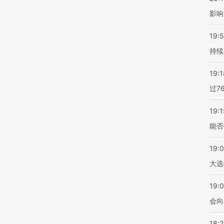
影响
19:5
持续
19:1
过7
19:1
能否
19:
大选
19:0
会向
18: