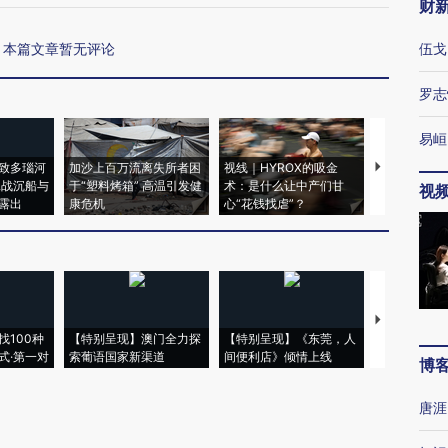
财
本篇文章暂无评论
伍戈
罗志
易峘
致多瑙河
加沙上百万流离失所者困
视线｜HYROX的吸金
马航飞行员
二战沉船与
于“塑料烤箱” 高温引发健
术：是什么让中产们甘
粒摇头丸 尿
视
露出
康危机
心“花钱找虐”？
毒品
【推广】走
找100种
【特别呈现】澳门全力探
【特别呈现】《东莞，人
会，让数智科
式·第一对
索葡语国家新渠道
间便利店》倾情上线
业
博
唐涯