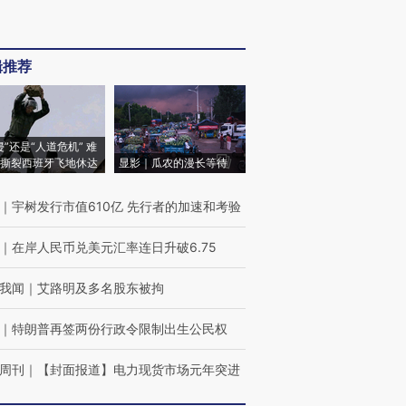
辑推荐
侵”还是“人道危机” 难
撕裂西班牙飞地休达
显影｜瓜农的漫长等待
｜
宇树发行市值610亿 先行者的加速和考验
｜
在岸人民币兑美元汇率连日升破6.75
我闻
｜
艾路明及多名股东被拘
｜
特朗普再签两份行政令限制出生公民权
周刊
｜
【封面报道】电力现货市场元年突进