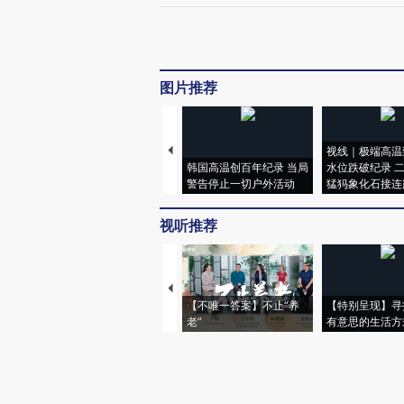
图片推荐
视线｜极端高温
韩国高温创百年纪录 当局
水位跌破纪录 
警告停止一切户外活动
猛犸象化石接连
视听推荐
【不唯一答案】不止“养
【特别呈现】寻
老”
有意思的生活方