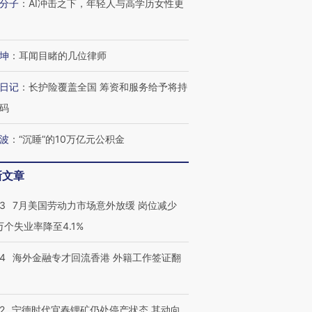
分子
：
AI冲击之下，年轻人与高学历女性更
坤
：
耳闻目睹的几位律师
日记
：
长护险覆盖全国 筹资和服务给予将持
码
波
：
“沉睡”的10万亿元公积金
新文章
43
7月美国劳动力市场意外放缓 岗位减少
3万个失业率降至4.1%
14
海外金融专才回流香港 外籍工作签证翻
2
宁德时代宜春锂矿仍处停产状态 其动向