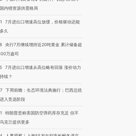
国内锂资源供需格局
1
7月进出口增速高位放缓，价格驱动还能
多久
8
央行7月继续增持近20吨黄金 累计储备超
600万盎司
5
7月进出口增速从高位略有回落 涨价动力
持续？
07
下周前瞻：生态环境法典施行；巴西总统
进入竞选阶段
1
特朗普坚称美国防空弹药库存充足 但不
乌克兰提供更多
24
人事观察｜上海55岁女副市长解冬进京