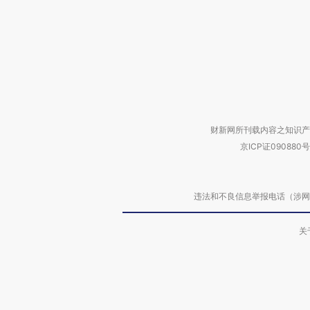
财新网所刊载内容之知识产
京ICP证090880号
违法和不良信息举报电话（涉网络暴力有
关