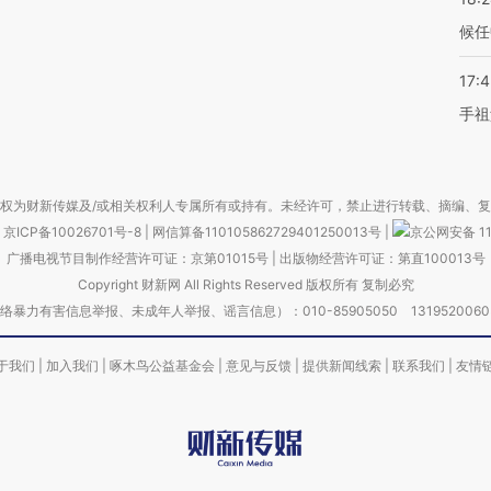
候任
17:
手祖
权为财新传媒及/或相关权利人专属所有或持有。未经许可，禁止进行转载、摘编、
京ICP备10026701号-8
|
网信算备110105862729401250013号
|
京公网安备 11
广播电视节目制作经营许可证：京第01015号
|
出版物经营许可证：第直100013号
Copyright 财新网 All Rights Reserved 版权所有 复制必究
害信息举报、未成年人举报、谣言信息）：010-85905050 13195200605 举报邮
于我们
|
加入我们
|
啄木鸟公益基金会
|
意见与反馈
|
提供新闻线索
|
联系我们
|
友情