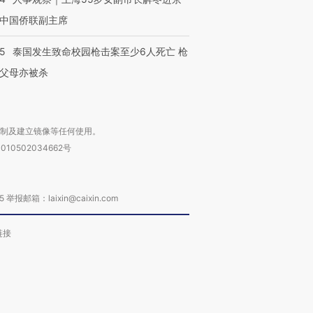
中国侨联副主席
45
泰国发生致命校园枪击案至少6人死亡 枪
父母亦被杀
复制及建立镜像等任何使用。
010502034662号
箱：laixin@caixin.com
链接