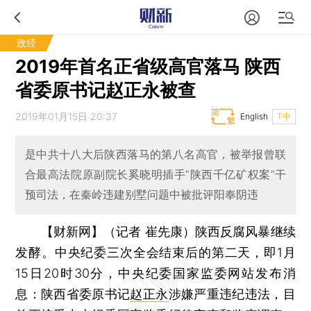
政经
2019年首名正省级高官落马 陕西
省委原书记赵正永被查
2019年01月15日 20:37
English
T中
是中共十八大后陕西落马的第八名高官，被举报曾联
合最高法院原副院长奚晓明插手“陕西千亿矿权案”干
预司法，在秦岭违建别墅问题中被批评阳奉阴违
【财新网】（记者 崔先康）
陕西反腐风暴继续
发酵。中央纪委三次全会结束后的第二天，即1月
15日20时30分，中央纪委国家监委网站发布消
息：陕西省委原书记
赵正永
涉嫌严重违纪违法，目