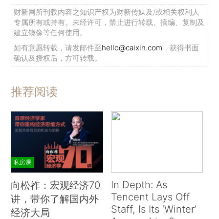
财新网所刊载内容之知识产权为财新传媒及/或相关权利人
专属所有或持有。未经许可，禁止进行转载、摘编、复制及
建立镜像等任何使用。
如有意愿转载，请发邮件至
hello@caixin.com
，获得书面
确认及授权后，方可转载。
推荐阅读
私房课
In Depth: As
向松祚：宏观经济70
Tencent Lays Off
讲，带你了解国内外
Staff, Is Its ‘Winter’
经济大局