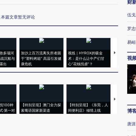
财
伍戈
本篇文章暂无评论
罗志
易峘
致多瑙河
加沙上百万流离失所者困
视线｜HYROX的吸金
马航飞行员
视
二战沉船与
于“塑料烤箱” 高温引发健
术：是什么让中产们甘
粒摇头丸 尿
露出
康危机
心“花钱找虐”？
毒品
【推广】走
找100种
【特别呈现】澳门全力探
【特别呈现】《东莞，人
会，让数智科
博
式·第一对
索葡语国家新渠道
间便利店》倾情上线
业
唐涯