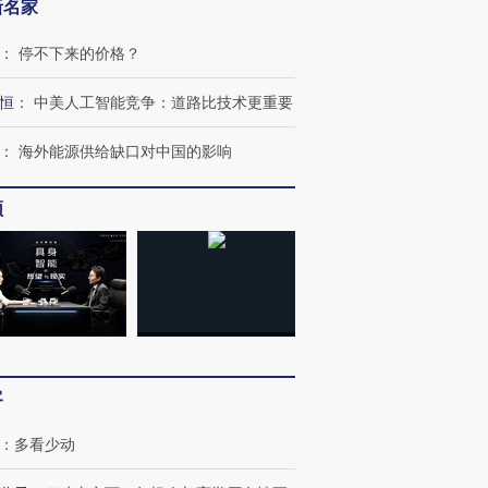
新名家
：
停不下来的价格？
恒
：
中美人工智能竞争：道路比技术更重要
：
海外能源供给缺口对中国的影响
跨国走私7万
视线｜被称为“蟑螂”的印
视线｜“入侵”还是“人道危
频
检体内含3种
度Z世代 用街头抗争将教
机”？难民潮撕裂西班牙
秘鲁纳斯
育部长拱下台
飞地休达
13人遇难
进第四届链博
【商旅对话】华住集团
技“链”接产
【特别呈现】寻找100种
CFO：不靠规模取胜，华
【特别呈
客
有意思的生活方式·第三对
住三大增长引擎是什么？
有意思的
：
多看少动