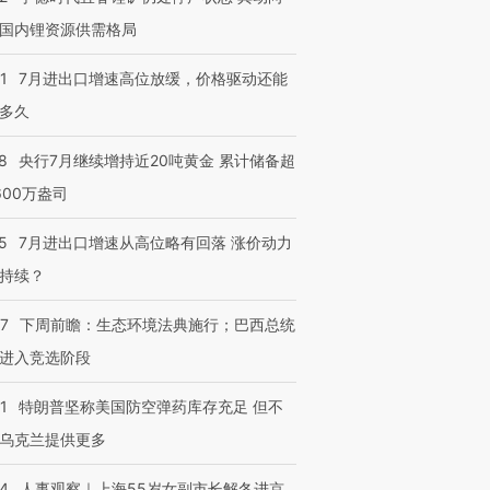
国内锂资源供需格局
1
7月进出口增速高位放缓，价格驱动还能
多久
8
央行7月继续增持近20吨黄金 累计储备超
600万盎司
5
7月进出口增速从高位略有回落 涨价动力
持续？
07
下周前瞻：生态环境法典施行；巴西总统
进入竞选阶段
1
特朗普坚称美国防空弹药库存充足 但不
乌克兰提供更多
24
人事观察｜上海55岁女副市长解冬进京