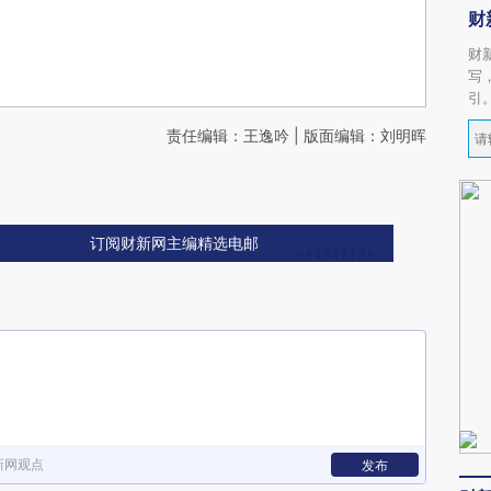
财
财
写
引
责任编辑：王逸吟 | 版面编辑：刘明晖
订阅财新网主编精选电邮
新网观点
发布