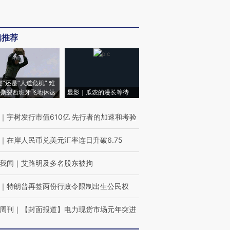
辑推荐
侵”还是“人道危机” 难
撕裂西班牙飞地休达
显影｜瓜农的漫长等待
｜
宇树发行市值610亿 先行者的加速和考验
｜
在岸人民币兑美元汇率连日升破6.75
我闻
｜
艾路明及多名股东被拘
｜
特朗普再签两份行政令限制出生公民权
周刊
｜
【封面报道】电力现货市场元年突进