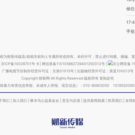
候任
17:
手祖
权为财新传媒及/或相关权利人专属所有或持有。未经许可，禁止进行转载、摘编、
京ICP备10026701号-8
|
网信算备110105862729401250013号
|
京公网安备 11
广播电视节目制作经营许可证：京第01015号
|
出版物经营许可证：第直100013号
Copyright 财新网 All Rights Reserved 版权所有 复制必究
害信息举报、未成年人举报、谣言信息）：010-85905050 13195200605 举报邮
于我们
|
加入我们
|
啄木鸟公益基金会
|
意见与反馈
|
提供新闻线索
|
联系我们
|
友情