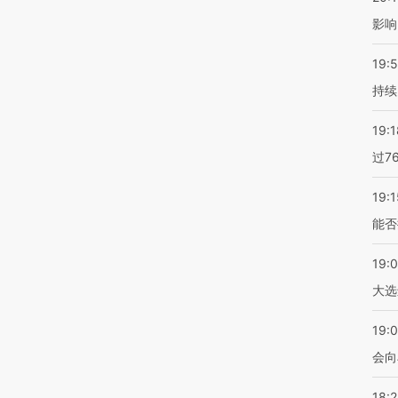
影响
19:5
持续
19:1
过7
19:1
能否
19:
大选
19:0
会向
18: