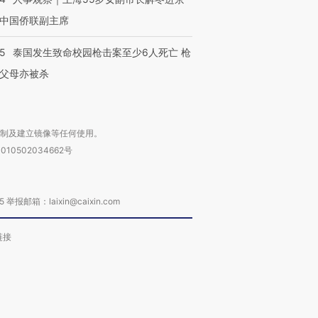
中国侨联副主席
45
泰国发生致命校园枪击案至少6人死亡 枪
父母亦被杀
复制及建立镜像等任何使用。
010502034662号
箱：laixin@caixin.com
链接