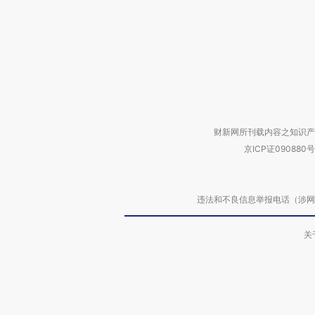
财新网所刊载内容之知识产
京ICP证090880号
违法和不良信息举报电话（涉网络暴力有
关