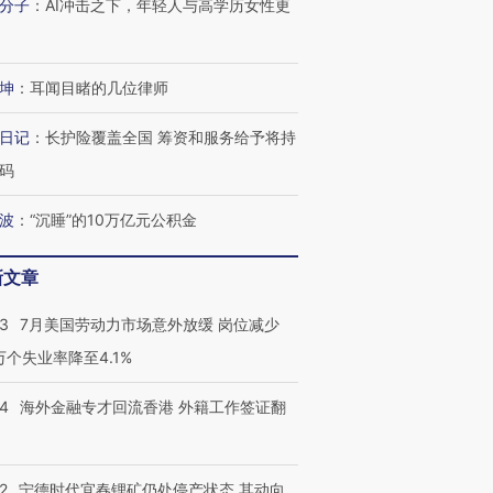
分子
：
AI冲击之下，年轻人与高学历女性更
坤
：
耳闻目睹的几位律师
日记
：
长护险覆盖全国 筹资和服务给予将持
码
波
：
“沉睡”的10万亿元公积金
新文章
43
7月美国劳动力市场意外放缓 岗位减少
3万个失业率降至4.1%
14
海外金融专才回流香港 外籍工作签证翻
2
宁德时代宜春锂矿仍处停产状态 其动向