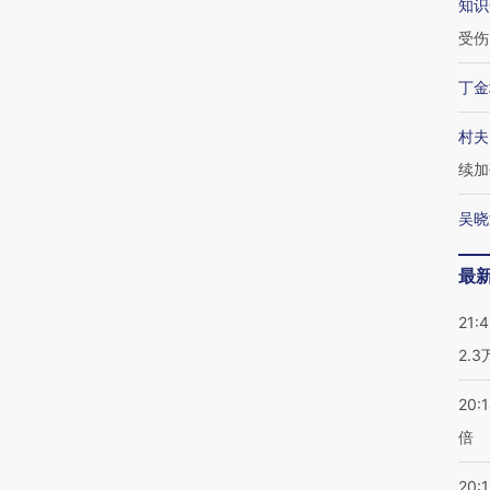
知识
受伤
丁金
村夫
续加
吴晓
最
21:
2.
20:
倍
20:1