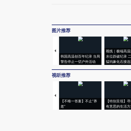
图片推荐
视线｜极端高温
韩国高温创百年纪录 当局
水位跌破纪录 
警告停止一切户外活动
猛犸象化石接连
视听推荐
【不唯一答案】不止“养
【特别呈现】寻
老”
有意思的生活方