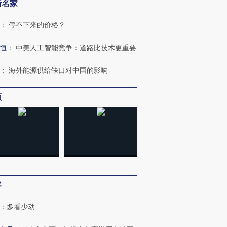
新名家
：
停不下来的价格？
恒
：
中美人工智能竞争：道路比技术更重要
：
海外能源供给缺口对中国的影响
频
跨国走私7万
视线｜被称为“蟑螂”的印
视线｜“入侵”还是“人道危
检体内含3种
度Z世代 用街头抗争将教
机”？难民潮撕裂西班牙
秘鲁纳斯
育部长拱下台
飞地休达
13人遇难
客
：
多看少动
进第四届链博
【商旅对话】华住集团
技“链”接产
【特别呈现】寻找100种
CFO：不靠规模取胜，华
【特别呈