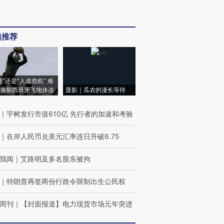
辑推荐
侵”还是“人道危机” 难
撕裂西班牙飞地休达
显影｜瓜农的漫长等待
｜
宇树发行市值610亿 先行者的加速和考验
｜
在岸人民币兑美元汇率连日升破6.75
我闻
｜
艾路明及多名股东被拘
｜
特朗普再签两份行政令限制出生公民权
周刊
｜
【封面报道】电力现货市场元年突进