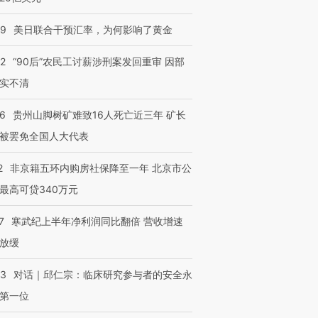
09
美日联合干预汇率，为何影响了黄金
32
“90后”农民工讨薪涉刑案发回重审 因部
实不清
36
贵州山脚树矿难致16人死亡近三年 矿长
被罢免全国人大代表
2
非京籍五环内购房社保降至一年 北京市公
最高可贷340万元
7
寒武纪上半年净利润同比翻倍 营收增速
放缓
53
对话｜邱仁宗：临床研究参与者的安全永
第一位