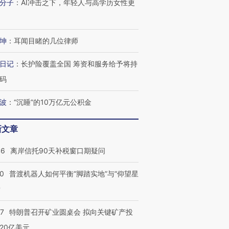
有意思的生活方式·第三对
住三大增长引擎是什么？
有意思的
分子
：
AI冲击之下，年轻人与高学历女性更
坤
：
耳闻目睹的几位律师
日记
：
长护险覆盖全国 筹资和服务给予将持
码
波
：
“沉睡”的10万亿元公积金
新文章
46
离岸信托90天补税窗口期疑问
00
普渡机器人如何平衡“脚踏实地”与“仰望星
？
57
特朗普召开矿业圆桌会 拟向关键矿产投
20亿美元