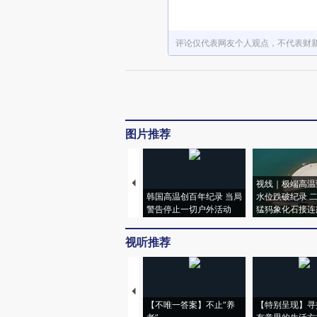
评论仅代表网友个人观点，不代表财
图片推荐
视线｜极端高温
韩国高温创百年纪录 当局
水位跌破纪录 
警告停止一切户外活动
猛犸象化石接连
视听推荐
【不唯一答案】不止“养
【特别呈现】寻