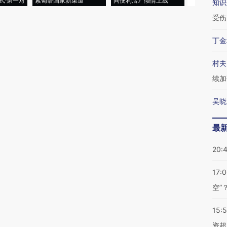
式·第一对
索葡语国家新渠道
间便利店》倾情上线
业
知识
受伤
丁金
村夫
续加
吴晓
最
20:
17:
空”
15:
资超