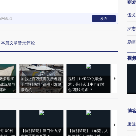
财
伍戈
新网观点
发布
罗志
易峘
本篇文章暂无评论
视
致多瑙河
加沙上百万流离失所者困
视线｜HYROX的吸金
马航飞行员
二战沉船与
于“塑料烤箱” 高温引发健
术：是什么让中产们甘
粒摇头丸 尿
露出
康危机
心“花钱找虐”？
毒品
博
唐涯
【推广】走
找100种
【特别呈现】澳门全力探
【特别呈现】《东莞，人
会，让数智科