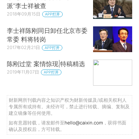
派”李士祥被查
2018年09月15日
APP打开
李士祥陈刚同日卸任北京市委
常委 料将转岗
2017年02月21日
APP打开
陈刚过堂 案情惊现|特稿精选
2019年11月07日
APP打开
财新网所刊载内容之知识产权为财新传媒及/或相关权利人
专属所有或持有。未经许可，禁止进行转载、摘编、复制及
建立镜像等任何使用。
如有意愿转载，请发邮件至
hello@caixin.com
，获得书面
确认及授权后，方可转载。