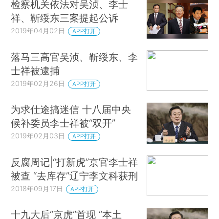
检察机关依法对吴浈、李士
祥、靳绥东三案提起公诉
2019年04月02日
APP打开
落马三高官吴浈、靳绥东、李
士祥被逮捕
2019年02月26日
APP打开
为求仕途搞迷信 十八届中央
候补委员李士祥被“双开”
2019年02月03日
APP打开
反腐周记|“打新虎”京官李士祥
被查 “去库存”辽宁李文科获刑
2018年09月17日
APP打开
十九大后“京虎”首现 “本土