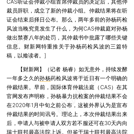
CAS听证会仲裁小组首席仲裁员的决定后，其他仲
裁员辞职，成立了新的仲裁小组。仲裁结果将在听
证会结束后择日公布。那么，两年多前的孙杨药检
风波当晚究竟发生了什么，为何CAS仲裁庭对孙杨
做出禁赛八年的处罚，其仲裁书中批露了哪些关键
信息。财新网特重推关于孙杨药检风波的三篇特
稿，以飨读者。]
【财新网】（记者 杨睿）
如无意外，持续发酵
一年多之久的
孙杨
药检风波将于近日有一个明确的
仲裁结果。早前，国际体育仲裁法庭（CAS）在其
官网发布声明称，孙杨暴力抗检案的仲裁结果不会
在2020年1月中旬之前公布，这被外界认为是宣布
仲裁结果的时间讯号。理论上，本次仲裁结果出来
后，申请人与被申请人双方若不服还可在30天内向
瑞士联邦最高法院上诉。但鉴于瑞士联邦最高法院