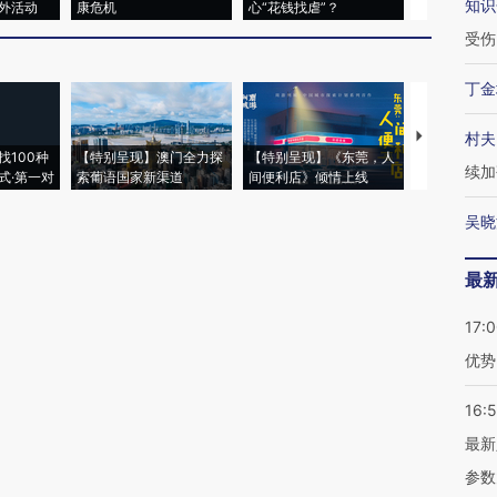
知识
外活动
康危机
心“花钱找虐”？
毒品
受伤
丁金
【推广】走
村夫
找100种
【特别呈现】澳门全力探
【特别呈现】《东莞，人
会，让数智科
续加
式·第一对
索葡语国家新渠道
间便利店》倾情上线
业
吴晓
最
17:
优势
16:
最新
参数