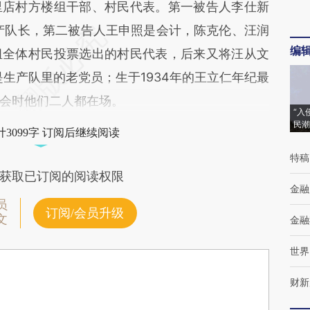
店村方楼组干部、村民代表。第一被告人李仕新
生产队长，第二被告人王申照是会计，陈克伦、汪润
编
组全体村民投票选出的村民代表，后来又将汪从文
是生产队里的老党员；生于1934年的王立仁年纪最
会时他们二人都在场。
“入
民潮
3099字 订阅后继续阅读
特稿
获取已订阅的阅读权限
金融
员
订阅/会员升级
文
金融
世界
财新