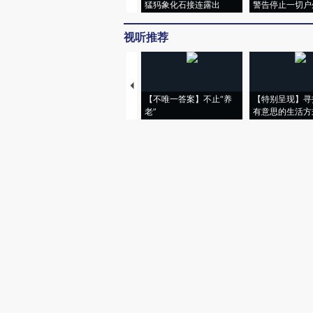
猛犸象化石接连露出
警告停止一切户
视听推荐
【不唯一答案】不止“养
【特别呈现】寻
老”
有意思的生活方