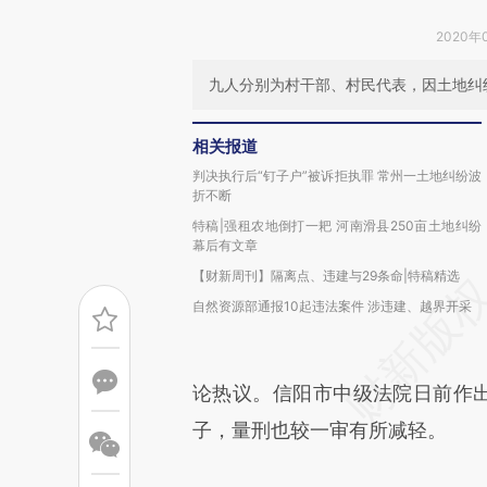
2020年
九人分别为村干部、村民代表，因土地纠
相关报道
判决执行后“钉子户”被诉拒执罪 常州一土地纠纷波
折不断
特稿|强租农地倒打一耙 河南滑县250亩土地纠纷
幕后有文章
【财新周刊】隔离点、违建与29条命|特稿精选
自然资源部通报10起违法案件 涉违建、越界开采
论热议。信阳市中级法院日前作出
子，量刑也较一审有所减轻。