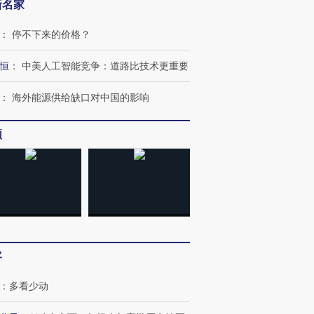
新名家
：
停不下来的价格？
恒
：
中美人工智能竞争：道路比技术更重要
：
海外能源供给缺口对中国的影响
频
客
：
多看少动
跨国走私7万
视线｜被称为“蟑螂”的印
视线｜“入侵”还是“人道危
检体内含3种
度Z世代 用街头抗争将教
机”？难民潮撕裂西班牙
秘鲁纳斯