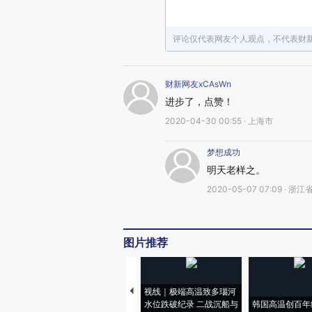
评论仅代表网友个人观点，不代表财
财新网友xCAsWn
进步了，点赞！
2020-04-30 00:55 · 上海市
梦想成功
明天老样之。
2020-05-07 07:09 · 
图片推荐
视线｜极端高温致多瑙河
水位跌破纪录 二战沉船与
韩国高温创百年