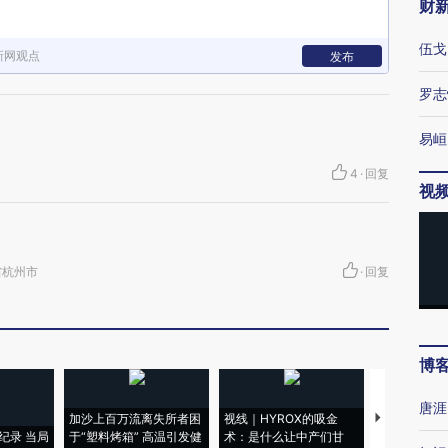
财
伍戈
新网观点
发布
罗志
易峘
4
·
回复
视
浙江省杭州市
·
回复
博
唐涯
加沙上百万流离失所者困
视线｜HYROX的吸金
马航飞行员
纪录 当局
于“塑料烤箱” 高温引发健
术：是什么让中产们甘
粒摇头丸 尿