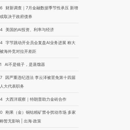
46
财新调查｜7月金融数据季节性承压 新增
或取决于政府债券
44
美国的AI投资、利率与经济
44
字节跳动开全员会复盘AI业务进展 称大
被海外竞对拉开差距
1
AI不是镜子，是蒸馏器
07
因严重违纪违法 李云泽被罢免第十四届
人大代表职务
44
大西洋观察｜特朗普助力金砖合作
40
刚果（金）铜钴精矿禁令扰动市场 多家
称暂无影响 | 出海·政策