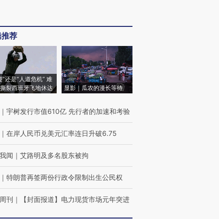
辑推荐
侵”还是“人道危机” 难
撕裂西班牙飞地休达
显影｜瓜农的漫长等待
｜
宇树发行市值610亿 先行者的加速和考验
｜
在岸人民币兑美元汇率连日升破6.75
我闻
｜
艾路明及多名股东被拘
｜
特朗普再签两份行政令限制出生公民权
周刊
｜
【封面报道】电力现货市场元年突进