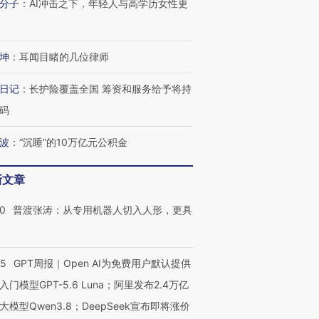
分子
：
AI冲击之下，年轻人与高学历女性更
育部长拱下台
飞地休达
13人遇难
坤
：
耳闻目睹的几位律师
进第四届链博
日记
：
长护险覆盖全国 筹资和服务给予将持
【商旅对话】华住集团
技“链”接产
【特别呈现】寻找100种
CFO：不靠规模取胜，华
【特别呈
码
有意思的生活方式·第三对
住三大增长引擎是什么？
有意思的
波
：
“沉睡”的10万亿元公积金
新文章
00
普渡张涛：从专用机器人切入人形，更具
55
GPT周报｜Open AI为免费用户默认提供
入门模型GPT-5.6 Luna；阿里发布2.4万亿
大模型Qwen3.8；DeepSeek宣布即将涨价