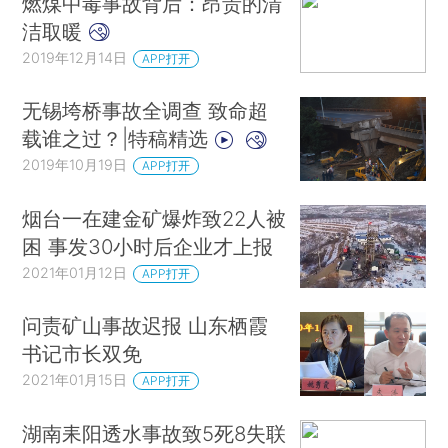
燃煤中毒事故背后：昂贵的清
洁取暖
2019年12月14日
APP打开
无锡垮桥事故全调查 致命超
载谁之过？|特稿精选
2019年10月19日
APP打开
烟台一在建金矿爆炸致22人被
困 事发30小时后企业才上报
2021年01月12日
APP打开
问责矿山事故迟报 山东栖霞
书记市长双免
2021年01月15日
APP打开
湖南耒阳透水事故致5死8失联