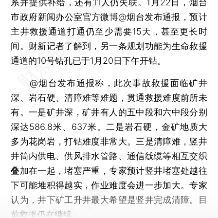
系并提供补给，还有11人仍失联。1月22日，烟台
市政府新闻办公室官方微博@烟台发布通报，预计
主井救援通道打通仍至少需要15天，甚至更长时
间。财新记者了解到，另一条规划功能为生命救援
通道的10号钻孔已于1月20日下午开钻。
@烟台发布通报称，此次事故救援面临矿井
深、岩石硬、清障难等难题，贯通救援难度前所未
有。一是矿井深，矿井有人的五中段和六中段分别
深达586.8米、637米。二是岩石硬，金矿地质大
多为花岗岩，打钻难度非常大。三是清障难，竖井
井筒内供电、供风排水管路、通信线缆等相互交织
叠加在一起，堵塞严重，专家预计竖井堵塞处越往
下可能堆积得越实，作业难度会进一步加大。专家
认为，井下矿工升井最大希望是竖井完成清障。目
前救援仍在继续。