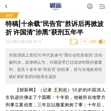
政经
特稿|十余载“民告官”胜诉后再掀波
折 许国清“涉黑”获刑五年半
2021年01月24日 10:12
试听
T中
许国清因上世纪90年代曾参与“黑社会性质组织”活动
被判决，其律师认为，许国清早已过追诉时限仍被重
判，是其十多年来“民告官”的结果，其与当地政府对
煤矿探矿权的纠纷再生波折
【财新网】（记者
王和岩
）
56岁的许国清人
生轨迹仿佛走了个圆圈：十年前，他被所在地警方
刑事立案侦查，三年后以撤案匆匆了事；十年后，