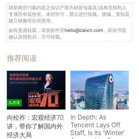
财新网所刊载内容之知识产权为财新传媒及/或相关权利人
专属所有或持有。未经许可，禁止进行转载、摘编、复制及
建立镜像等任何使用。
如有意愿转载，请发邮件至
hello@caixin.com
，获得书面
确认及授权后，方可转载。
推荐阅读
私房课
In Depth: As
向松祚：宏观经济70
Tencent Lays Off
讲，带你了解国内外
Staff, Is Its ‘Winter’
经济大局