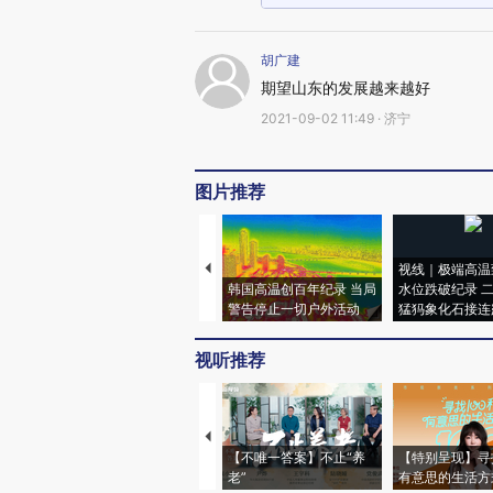
胡广建
期望山东的发展越来越好
2021-09-02 11:49 · 济宁
图片推荐
视线｜极端高温
韩国高温创百年纪录 当局
水位跌破纪录 
警告停止一切户外活动
猛犸象化石接连
视听推荐
【不唯一答案】不止“养
【特别呈现】寻
老”
有意思的生活方