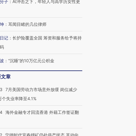
分子
：
AI冲击之下，年轻人与高学历女性更
坤
：
耳闻目睹的几位律师
日记
：
长护险覆盖全国 筹资和服务给予将持
码
波
：
“沉睡”的10万亿元公积金
新文章
43
7月美国劳动力市场意外放缓 岗位减少
3万个失业率降至4.1%
14
海外金融专才回流香港 外籍工作签证翻
2
宁德时代宜春锂矿仍处停产状态 其动向