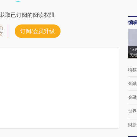
获取已订阅的阅读权限
编
员
订阅/会员升级
文
“入
民潮
特稿
金融
金融
世界
财新