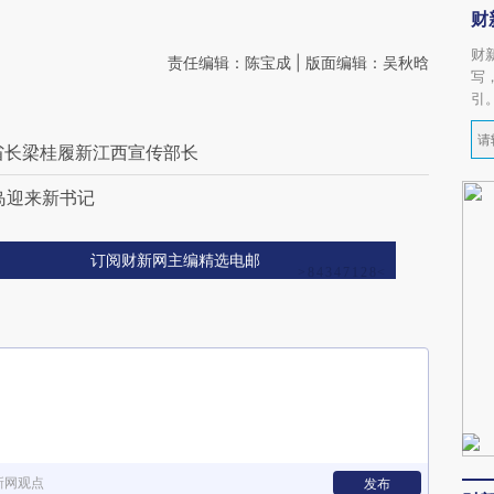
财
财
责任编辑：陈宝成 | 版面编辑：吴秋晗
写
引
省长梁桂履新江西宣传部长
岛迎来新书记
订阅财新网主编精选电邮
新网观点
发布