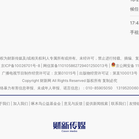
候任
17:
手祖
权为财新传媒及/或相关权利人专属所有或持有。未经许可，禁止进行转载、摘编、
京ICP备10026701号-8
|
网信算备110105862729401250013号
|
京公网安备 11
广播电视节目制作经营许可证：京第01015号
|
出版物经营许可证：第直100013号
Copyright 财新网 All Rights Reserved 版权所有 复制必究
害信息举报、未成年人举报、谣言信息）：010-85905050 13195200605 举报邮
于我们
|
加入我们
|
啄木鸟公益基金会
|
意见与反馈
|
提供新闻线索
|
联系我们
|
友情