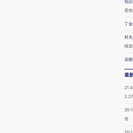
知识
受伤
丁金
村夫
续加
吴晓
最
21:
2.
20:
倍
20:1