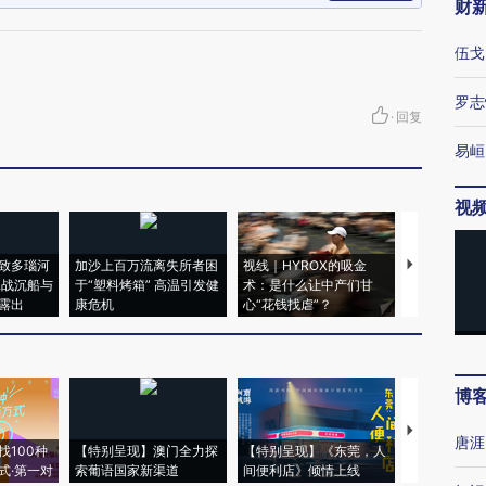
财
伍戈
罗志
·
回复
易峘
视
致多瑙河
加沙上百万流离失所者困
视线｜HYROX的吸金
马航飞行员
二战沉船与
于“塑料烤箱” 高温引发健
术：是什么让中产们甘
粒摇头丸 尿
露出
康危机
心“花钱找虐”？
毒品
博
【推广】走
唐涯
找100种
【特别呈现】澳门全力探
【特别呈现】《东莞，人
会，让数智科
式·第一对
索葡语国家新渠道
间便利店》倾情上线
业