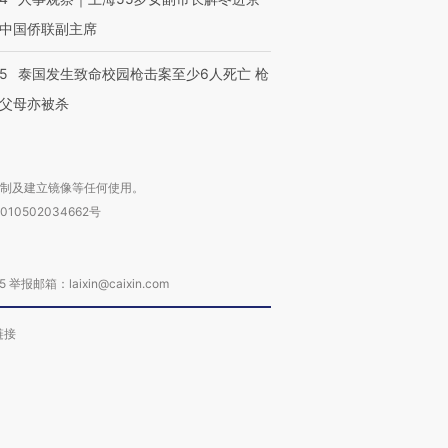
中国侨联副主席
45
泰国发生致命校园枪击案至少6人死亡 枪
父母亦被杀
复制及建立镜像等任何使用。
010502034662号
箱：laixin@caixin.com
链接