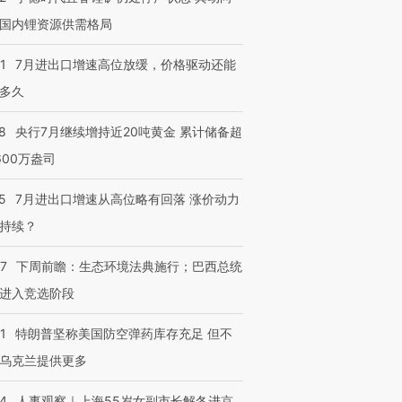
国内锂资源供需格局
1
7月进出口增速高位放缓，价格驱动还能
多久
8
央行7月继续增持近20吨黄金 累计储备超
600万盎司
5
7月进出口增速从高位略有回落 涨价动力
持续？
07
下周前瞻：生态环境法典施行；巴西总统
进入竞选阶段
1
特朗普坚称美国防空弹药库存充足 但不
乌克兰提供更多
24
人事观察｜上海55岁女副市长解冬进京