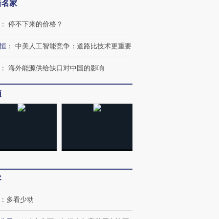
新名家
：
停不下来的价格？
恒
：
中美人工智能竞争：道路比技术更重要
：
海外能源供给缺口对中国的影响
频
跨国走私7万
视线｜被称为“蟑螂”的印
视线｜“入侵”还是“人道危
检体内含3种
度Z世代 用街头抗争将教
机”？难民潮撕裂西班牙
秘鲁纳斯
育部长拱下台
飞地休达
13人遇难
客
进第四届链博
【商旅对话】华住集团
：
多看少动
技“链”接产
【特别呈现】寻找100种
CFO：不靠规模取胜，华
【特别呈
有意思的生活方式·第三对
住三大增长引擎是什么？
有意思的