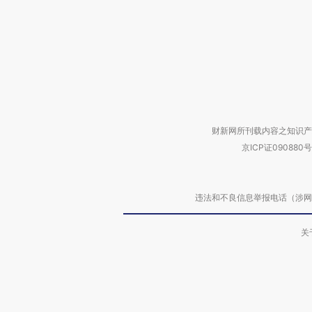
财新网所刊载内容之知识产
京ICP证090880号
违法和不良信息举报电话（涉网络暴力有
关