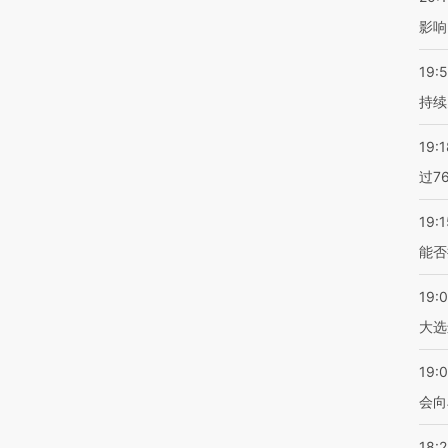
影响
19:5
持续
19:1
过7
19:1
能否
19:
大选
19:0
会向
18: