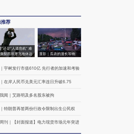
辑推荐
侵”还是“人道危机” 难
撕裂西班牙飞地休达
显影｜瓜农的漫长等待
｜
宇树发行市值610亿 先行者的加速和考验
｜
在岸人民币兑美元汇率连日升破6.75
我闻
｜
艾路明及多名股东被拘
｜
特朗普再签两份行政令限制出生公民权
周刊
｜
【封面报道】电力现货市场元年突进