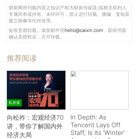
财新网所刊载内容之知识产权为财新传媒及/或相关权利人
专属所有或持有。未经许可，禁止进行转载、摘编、复制及
建立镜像等任何使用。
如有意愿转载，请发邮件至
hello@caixin.com
，获得书面
确认及授权后，方可转载。
推荐阅读
私房课
In Depth: As
向松祚：宏观经济70
Tencent Lays Off
讲，带你了解国内外
Staff, Is Its ‘Winter’
经济大局