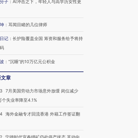
分子
：
AI冲击之下，年轻人与高学历女性更
坤
：
耳闻目睹的几位律师
日记
：
长护险覆盖全国 筹资和服务给予将持
码
波
：
“沉睡”的10万亿元公积金
新文章
43
7月美国劳动力市场意外放缓 岗位减少
3万个失业率降至4.1%
14
海外金融专才回流香港 外籍工作签证翻
跨国走私7万
视线｜被称为“蟑螂”的印
视线｜“入侵”还是“人道危
检体内含3种
度Z世代 用街头抗争将教
机”？难民潮撕裂西班牙
秘鲁纳斯
育部长拱下台
飞地休达
13人遇难
2
宁德时代宜春锂矿仍处停产状态 其动向