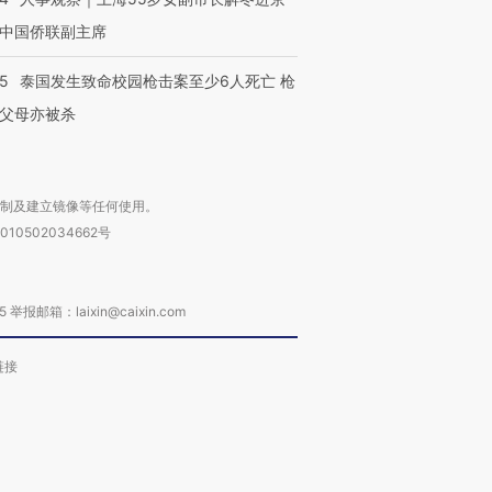
中国侨联副主席
45
泰国发生致命校园枪击案至少6人死亡 枪
父母亦被杀
复制及建立镜像等任何使用。
010502034662号
箱：laixin@caixin.com
链接