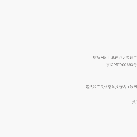
财新网所刊载内容之知识产
京ICP证090880号
违法和不良信息举报电话（涉网络暴力有
关