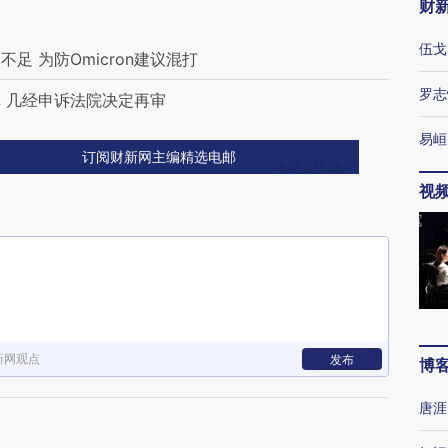
财
伍戈
 为防Omicron建议混打
罗志
 几经申诉法院决定再审
易峘
订阅财新网主编精选电邮
视
新网观点
发布
博
唐涯