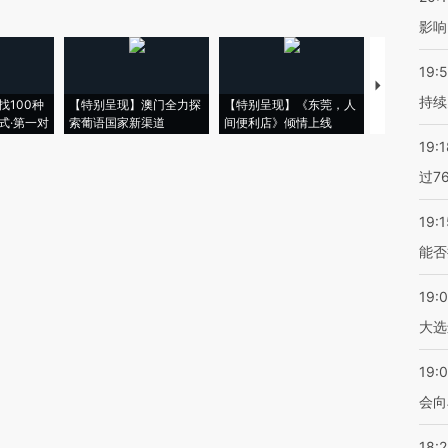
影响
19:5
【推广】走
持续
找100种
【特别呈现】澳门全力探
【特别呈现】《东莞，人
会，让数智科
式·第一对
索葡语国家新渠道
间便利店》倾情上线
业
19:1
过7
19:1
能否
19:
大选
19:0
会向
18: