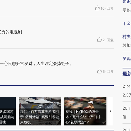
知识
10
·
回复
受伤
丁金
优秀的电视剧
村夫
2
·
回复
续加
吴晓
一心只想升官发财，人生注定会掉链子。
6
·
回复
最
21:
2.
20:
致多瑙河
加沙上百万流离失所者困
视线｜HYROX的吸金
马航飞行员
倍
二战沉船与
于“塑料烤箱” 高温引发健
术：是什么让中产们甘
粒摇头丸 尿
露出
康危机
心“花钱找虐”？
毒品
20:1