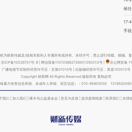
候任
17:
手祖
权为财新传媒及/或相关权利人专属所有或持有。未经许可，禁止进行转载、摘编、
京ICP备10026701号-8
|
网信算备110105862729401250013号
|
京公网安备 11
广播电视节目制作经营许可证：京第01015号
|
出版物经营许可证：第直100013号
Copyright 财新网 All Rights Reserved 版权所有 复制必究
害信息举报、未成年人举报、谣言信息）：010-85905050 13195200605 举报邮
于我们
|
加入我们
|
啄木鸟公益基金会
|
意见与反馈
|
提供新闻线索
|
联系我们
|
友情