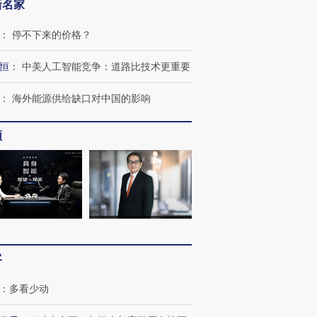
新名家
：
停不下来的价格？
恒
：
中美人工智能竞争：道路比技术更重要
：
海外能源供给缺口对中国的影响
频
客
：
多看少动