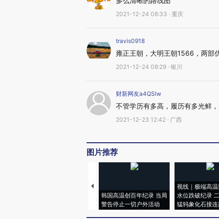
多么清晰的路线图
2021-12-24 08:33 · 重庆
travis0918
雍正王朝，大明王朝1566，两部
2021-12-24 08:29 · 银川
财新网友a4QSlw
不管学历有多高，履历有多光鲜，
2021-12-23 12:42 · 广西
图片推荐
视线｜极端高温
韩国高温创百年纪录 当局
水位跌破纪录 
警告停止一切户外活动
猛犸象化石接连