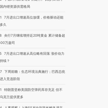
国内锂资源供需格局
1
7月进出口增速高位放缓，价格驱动还能
进第四届链博
【商旅对话】华住集团
多久
技“链”接产
【特别呈现】寻找100种
CFO：不靠规模取胜，华
【特别呈
有意思的生活方式·第三对
住三大增长引擎是什么？
有意思的
8
央行7月继续增持近20吨黄金 累计储备超
600万盎司
5
7月进出口增速从高位略有回落 涨价动力
持续？
07
下周前瞻：生态环境法典施行；巴西总统
进入竞选阶段
1
特朗普坚称美国防空弹药库存充足 但不
乌克兰提供更多
24
人事观察｜上海55岁女副市长解冬进京