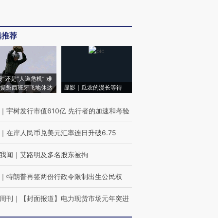
辑推荐
侵”还是“人道危机” 难
撕裂西班牙飞地休达
显影｜瓜农的漫长等待
｜
宇树发行市值610亿 先行者的加速和考验
｜
在岸人民币兑美元汇率连日升破6.75
我闻
｜
艾路明及多名股东被拘
｜
特朗普再签两份行政令限制出生公民权
周刊
｜
【封面报道】电力现货市场元年突进