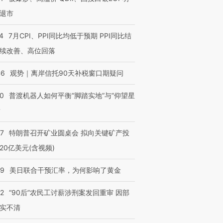
技“链”接产
【特别呈现】寻找100种
CFO：不靠规模取胜，华
【特别呈
退市
有意思的生活方式·第三对
住三大增长引擎是什么？
有意思的
4
7月CPI、PPI同比均低于预期 PPI同比结
续改善、高位回落
46
观势｜离岸信托90天补税窗口期疑问
00
普渡机器人如何平衡“脚踏实地”与“仰望星
？
57
特朗普召开矿业圆桌会 拟向关键矿产投
20亿美元(含视频)
09
美日联合干预汇率，为何影响了黄金
32
“90后”农民工讨薪涉刑案发回重审 因部
实不清