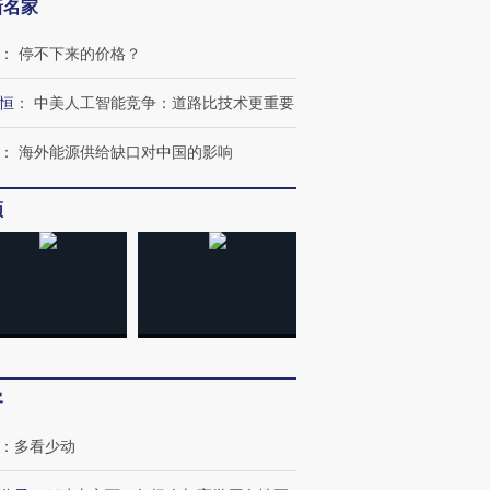
新名家
：
停不下来的价格？
恒
：
中美人工智能竞争：道路比技术更重要
：
海外能源供给缺口对中国的影响
频
客
：
多看少动