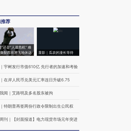
辑推荐
侵”还是“人道危机” 难
撕裂西班牙飞地休达
显影｜瓜农的漫长等待
｜
宇树发行市值610亿 先行者的加速和考验
｜
在岸人民币兑美元汇率连日升破6.75
我闻
｜
艾路明及多名股东被拘
｜
特朗普再签两份行政令限制出生公民权
周刊
｜
【封面报道】电力现货市场元年突进