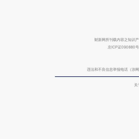
财新网所刊载内容之知识产
京ICP证090880号
违法和不良信息举报电话（涉网络暴力有
关