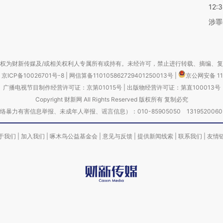
12:
涉罪
权为财新传媒及/或相关权利人专属所有或持有。未经许可，禁止进行转载、摘编、
京ICP备10026701号-8
|
网信算备110105862729401250013号
|
京公网安备 11
广播电视节目制作经营许可证：京第01015号
|
出版物经营许可证：第直100013号
Copyright 财新网 All Rights Reserved 版权所有 复制必究
害信息举报、未成年人举报、谣言信息）：010-85905050 13195200605 举报邮
于我们
|
加入我们
|
啄木鸟公益基金会
|
意见与反馈
|
提供新闻线索
|
联系我们
|
友情