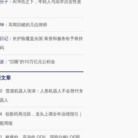
分子
：
AI冲击之下，年轻人与高学历女性更
坤
：
耳闻目睹的几位律师
日记
：
长护险覆盖全国 筹资和服务给予将持
码
波
：
“沉睡”的10万亿元公积金
新文章
00
普渡机器人张涛：人形机器人不会替代专
”还是“人道危
湖北宜昌局部短时降雨
哈尔滨遭遇短时极端强降
撕裂西班牙
128毫米 紧急转移近
雨 3小时累计雨量超80毫
秘鲁纳斯
器人
4000人
米
13人遇难
4
创新药再活跃，龙头上调全年业绩指引｜
股周报
1
被爆炒、高溢价 QDII、国投白银LOF明
进第四届链博
【商旅对话】华住集团