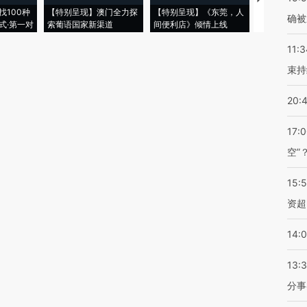
找100种
【特别呈现】澳门全力探
【特别呈现】《东莞，人
会，让数智科
确被
式·第一对
索葡语国家新渠道
间便利店》倾情上线
业
11:3
束持
20:
17:
空”
15:
资超
14:
13:
分事