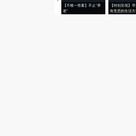
【不唯一答案】不止“养
【特别呈现】寻
老”
有意思的生活方