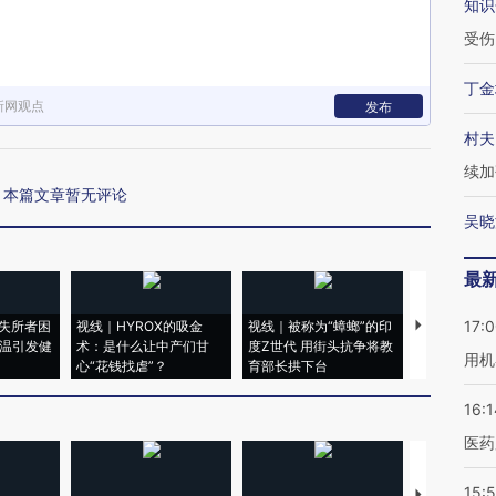
知识
受伤
丁金
新网观点
发布
村夫
续加
本篇文章暂无评论
吴晓
最
17:
失所者困
视线｜HYROX的吸金
视线｜被称为“蟑螂”的印
视线｜“入侵
高温引发健
术：是什么让中产们甘
度Z世代 用街头抗争将教
机”？难民潮
用机
心“花钱找虐”？
育部长拱下台
飞地休达
16:1
医药
15:5
【推广】走