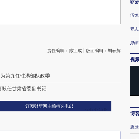
财
伍戈
罗志
易峘
责任编辑：陈宝成 | 版面编辑：刘春辉
视
成为第九任驻港部队政委
嘉毅任甘肃省委副书记
订阅财新网主编精选电邮
博
唐涯