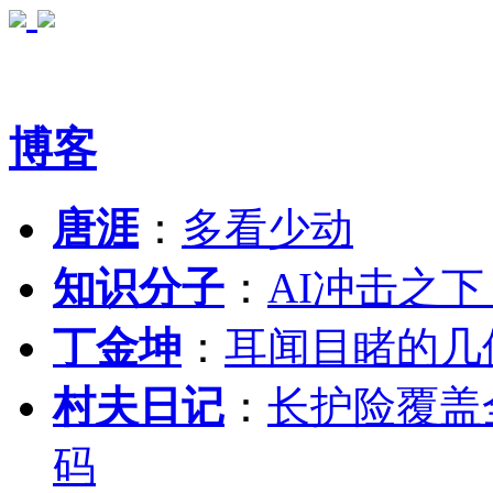
博客
唐涯
：
多看少动
知识分子
：
AI冲击之
丁金坤
：
耳闻目睹的几
村夫日记
：
长护险覆盖
码