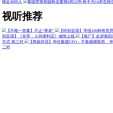
移近4000人
泰国突发校园枪击案致6死22伤 枪手为14岁在校
视听推荐
【不唯一答案】不止“养老”
【特别呈现】寻找100种有意
别呈现】《东莞，人间便利店》倾情上线
【推广】走进第四
方式·第三对
【商旅对话】华住集团CFO：不靠规模取胜，
二对