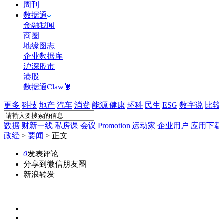
周刊
数据通
金融我闻
商圈
地缘图志
企业数据库
沪深股市
港股
数据通Claw🦞
更多
科技
地产
汽车
消费
能源
健康
环科
民生
ESG
数字说
比
数据
财新一线
私房课
会议
Promotion
运动家
企业用户
应用下
政经
>
要闻
>
正文
0
发表评论
分享到微信朋友圈
新浪转发