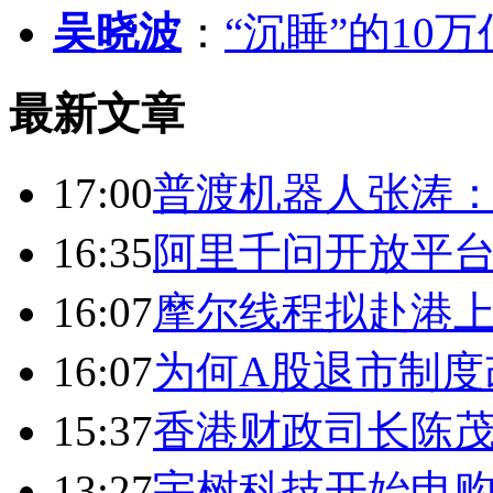
吴晓波
：
“沉睡”的10
最新文章
17:00
普渡机器人张涛
16:35
阿里千问开放平台
16:07
摩尔线程拟赴港上
16:07
为何A股退市制度
15:37
香港财政司长陈
13:27
宇树科技开始申购