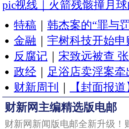
视线｜火箭残骸撞月球
特稿
｜
韩杰案的“罪与罚
金融
｜
宇树科技开始申
反腐记
｜
宋致远被查 
政经
｜
足浴店卖淫案牵
财新周刊
｜
【封面报道
财新网主编精选版电邮
财新网新闻版电邮全新升级！