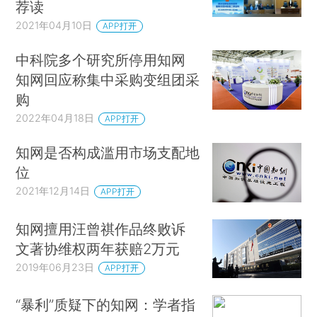
荐读
2021年04月10日
APP打开
中科院多个研究所停用知网
知网回应称集中采购变组团采
购
2022年04月18日
APP打开
知网是否构成滥用市场支配地
位
2021年12月14日
APP打开
知网擅用汪曾祺作品终败诉
文著协维权两年获赔2万元
2019年06月23日
APP打开
“暴利”质疑下的知网：学者指