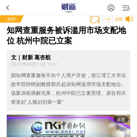
政经
试听
T中
知网查重服务被诉滥用市场支配地
位 杭州中院已立案
文｜财新 葛杏航
2022年04月23日 16:51
因知网查重服务不向个人用户开放，浙江理工大学法
政学院特聘副教授郭兵起诉知网滥用市场支配地位。
该案诉前调解无果，杭州中院已立案受理。原告郭兵
曾发起“人脸识别第一案”
原图