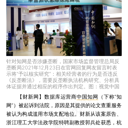
针对知网是否涉嫌垄断，国家市场监督管理总局反
垄断局2021年12月23日在官网回复网友留言时表
示将“予以核实研究”：相关经营者的行为是否违反
《反垄断法》，需要反垄断执法机构研究、分析具
体证据并通过相应的程序作出判定。图：视觉中国
【财新网】
数据库运营商
中国知网
（下称“知
网”）被起诉到法院，原因是其提供的论文查重服务
被认为构成滥用市场支配地位。财新从该案原告、
浙江理工大学法政学院特聘副教授郭兵处获悉，杭