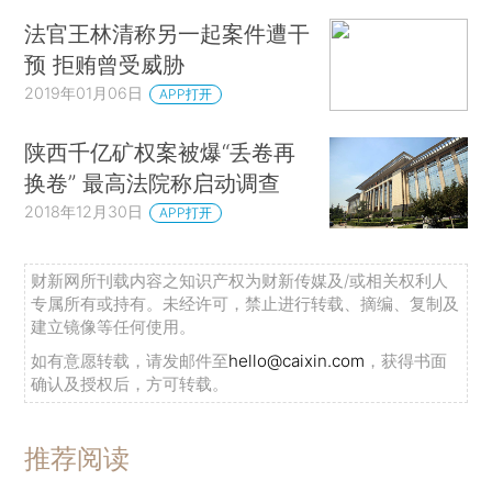
法官王林清称另一起案件遭干
预 拒贿曾受威胁
2019年01月06日
APP打开
陕西千亿矿权案被爆“丢卷再
换卷” 最高法院称启动调查
2018年12月30日
APP打开
财新网所刊载内容之知识产权为财新传媒及/或相关权利人
专属所有或持有。未经许可，禁止进行转载、摘编、复制及
建立镜像等任何使用。
如有意愿转载，请发邮件至
hello@caixin.com
，获得书面
确认及授权后，方可转载。
推荐阅读