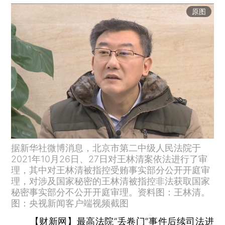
原图
据新华社微博消息，北京市第二中级人民法院于
2021年10月26日、27日对王林清案依法进行了审
理，其中对王林清被指控受贿事实部分公开开庭审
理，对涉及国家秘密的王林清被指控非法获取国家
秘密事实部分不公开开庭审理。资料图：王林清。
图：央视新闻客户端视频截图
【财新网】
最高法院“丢卷门”事件后续司法进