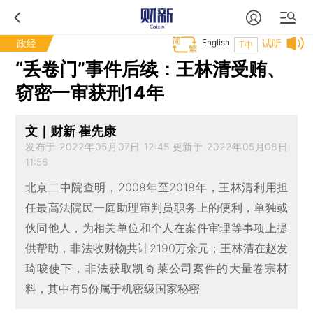
政经
English
试听
T中
“丢卷门”事件后续：王林清受贿、
窃密一审获刑14年
文｜财新 崔先康
发布于 2022年05月07日 12:45 更新于 2022年05月08日
11:56
北京二中院查明，2008年至2018年，王林清利用担
任最高法院民一庭助理审判员职务上的便利，单独或
伙同他人，为相关单位和个人在案件审理等事项上提
供帮助，非法收财物共计2190万余元；王林清在赵发
琦唆使下，非法获取凯奇莱公司案件的大量卷宗材
料，其中有5份属于机密级国家秘密