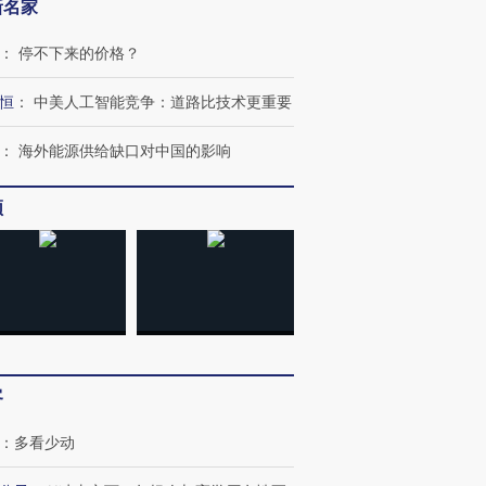
新名家
：
停不下来的价格？
恒
：
中美人工智能竞争：道路比技术更重要
：
海外能源供给缺口对中国的影响
频
客
：
多看少动