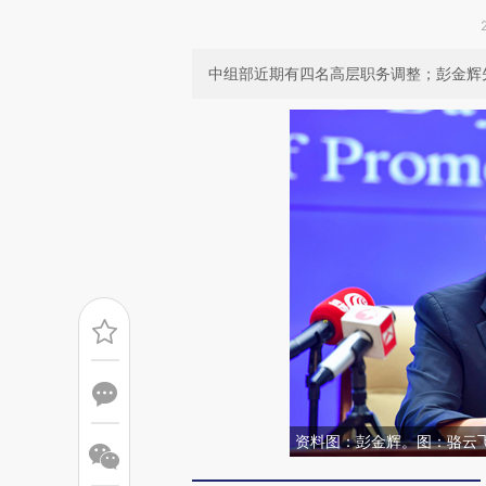
中组部近期有四名高层职务调整；彭金辉
资料图：彭金辉。图：骆云飞