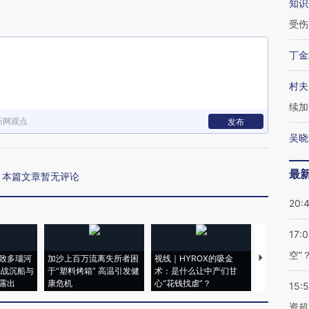
知识
受伤
丁金
村夫
续加
新网观点
发布
吴晓
最
本篇文章暂无评论
20:
17:
空”
致多瑙河
加沙上百万流离失所者困
视线｜HYROX的吸金
马航飞行员
二战沉船与
于“塑料烤箱” 高温引发健
术：是什么让中产们甘
粒摇头丸 尿
露出
康危机
心“花钱找虐”？
毒品
15:
资超