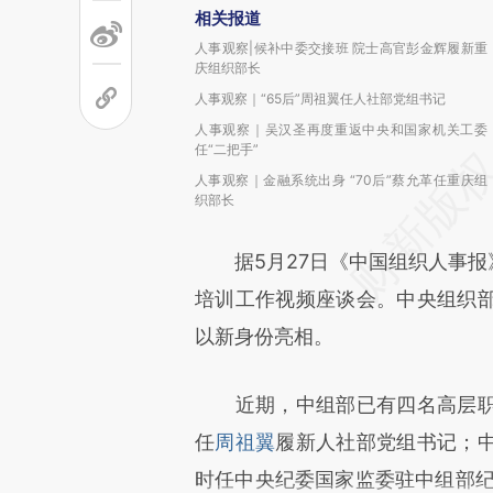
相关报道
人事观察|候补中委交接班 院士高官彭金辉履新重
庆组织部长
人事观察｜“65后”周祖翼任人社部党组书记
人事观察｜吴汉圣再度重返中央和国家机关工委
任“二把手”
人事观察｜金融系统出身 “70后”蔡允革任重庆组
织部长
据5月27日《中国组织人事报》
培训工作视频座谈会。中央组织
以新身份亮相。
近期，中组部已有四名高层职
任
周祖翼
履新人社部党组书记；
时任中央纪委国家监委驻中组部