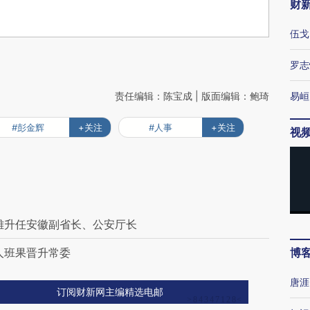
财
伍戈
罗志
责任编辑：陈宝成 | 版面编辑：鲍琦
易峘
#彭金辉
+关注
#人事
+关注
视
雄升任安徽副省长、公安厅长
人班果晋升常委
博
唐涯
订阅财新网主编精选电邮