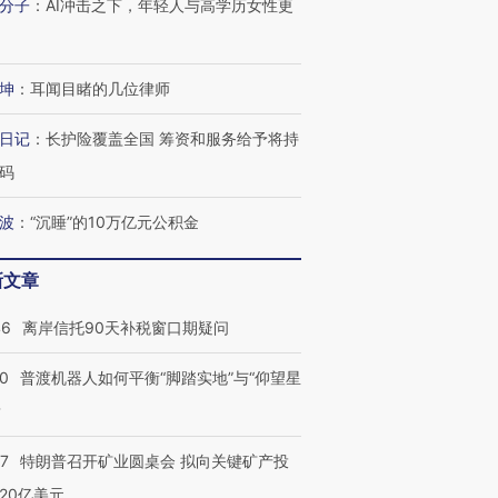
分子
：
AI冲击之下，年轻人与高学历女性更
坤
：
耳闻目睹的几位律师
日记
：
长护险覆盖全国 筹资和服务给予将持
码
波
：
“沉睡”的10万亿元公积金
新文章
46
离岸信托90天补税窗口期疑问
00
普渡机器人如何平衡“脚踏实地”与“仰望星
？
跨国走私7万
视线｜被称为“蟑螂”的印
视线｜“入侵”还是“人道危
检体内含3种
度Z世代 用街头抗争将教
机”？难民潮撕裂西班牙
秘鲁纳斯
育部长拱下台
飞地休达
13人遇难
57
特朗普召开矿业圆桌会 拟向关键矿产投
20亿美元