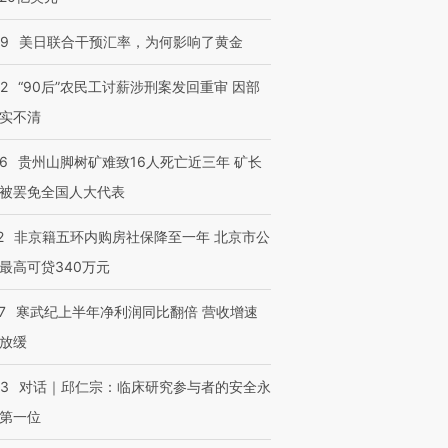
09
美日联合干预汇率，为何影响了黄金
进第四届链博
【商旅对话】华住集团
32
“90后”农民工讨薪涉刑案发回重审 因部
技“链”接产
【特别呈现】寻找100种
CFO：不靠规模取胜，华
【特别呈
实不清
有意思的生活方式·第三对
住三大增长引擎是什么？
有意思的
36
贵州山脚树矿难致16人死亡近三年 矿长
被罢免全国人大代表
2
非京籍五环内购房社保降至一年 北京市公
最高可贷340万元
7
寒武纪上半年净利润同比翻倍 营收增速
放缓
53
对话｜邱仁宗：临床研究参与者的安全永
第一位