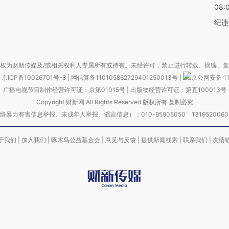
08:
纪违
权为财新传媒及/或相关权利人专属所有或持有。未经许可，禁止进行转载、摘编、
京ICP备10026701号-8
|
网信算备110105862729401250013号
|
京公网安备 11
广播电视节目制作经营许可证：京第01015号
|
出版物经营许可证：第直100013号
Copyright 财新网 All Rights Reserved 版权所有 复制必究
害信息举报、未成年人举报、谣言信息）：010-85905050 13195200605 举报邮
于我们
|
加入我们
|
啄木鸟公益基金会
|
意见与反馈
|
提供新闻线索
|
联系我们
|
友情