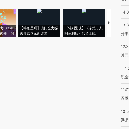
14:
【推广】走
13:
找100种
【特别呈现】澳门全力探
【特别呈现】《东莞，人
会，让数智科
式·第一对
索葡语国家新渠道
间便利店》倾情上线
业
分事
12:
涉罪
11:1
积金
11:0
逐季
10:
远是