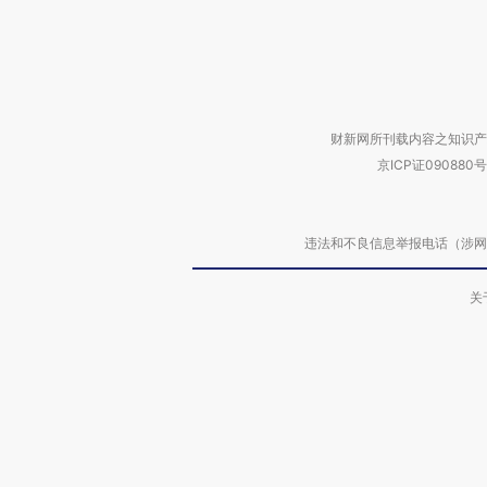
财新网所刊载内容之知识产
京ICP证090880号
违法和不良信息举报电话（涉网络暴力有
关