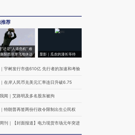
辑推荐
侵”还是“人道危机” 难
撕裂西班牙飞地休达
显影｜瓜农的漫长等待
｜
宇树发行市值610亿 先行者的加速和考验
｜
在岸人民币兑美元汇率连日升破6.75
我闻
｜
艾路明及多名股东被拘
｜
特朗普再签两份行政令限制出生公民权
周刊
｜
【封面报道】电力现货市场元年突进