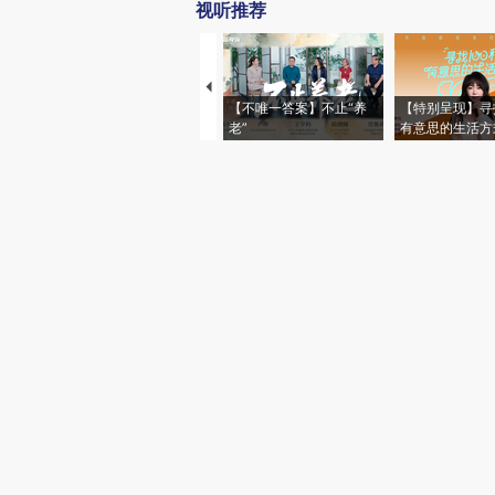
视听推荐
【不唯一答案】不止“养
【特别呈现】寻
老”
有意思的生活方