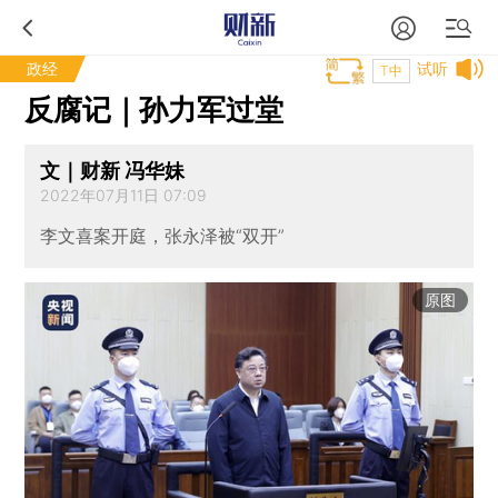
政经
试听
T中
反腐记｜孙力军过堂
文｜财新 冯华妹
2022年07月11日 07:09
李文喜案开庭，张永泽被“双开”
原图