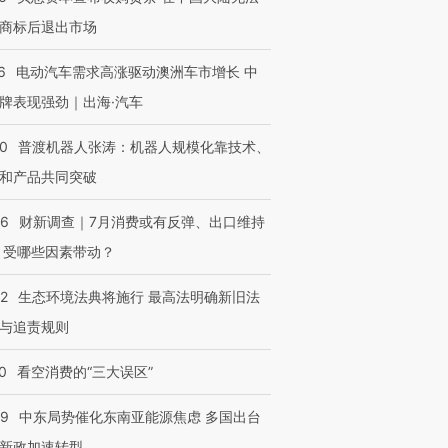
商标后退出市场
6
电动汽车需求高涨驱动澳洲车市增长 中
进第四届链博
【商旅对话】华住集团
技“链”接产
【特别呈现】寻找100种
CFO：不靠规模取胜，华
【特别呈
牌表现强劲｜出海·汽车
有意思的生活方式·第三对
住三大增长引擎是什么？
有意思的
00
普渡机器人张涛：机器人规模化靠技术、
和产品共同突破
56
财新调查｜7月消费或有反弹、出口维持
 受哪些因素带动？
42
生态环境法典将施行 最高法明确新旧法
与追责规则
0
看空消费的“三大误区”
59
中东局势催化东南亚能源焦虑 多国出台
新政加速转型