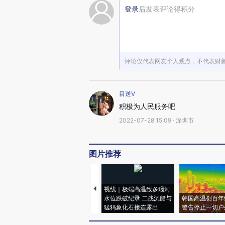
登录
后发表评论得积分
评论仅代表网友个人观点，不代表财
目送V
积极为人民服务吧
2022-07-28 15:09 · 深圳市
图片推荐
视线｜极端高温致多瑙河
水位跌破纪录 二战沉船与
韩国高温创百年
猛犸象化石接连露出
警告停止一切户