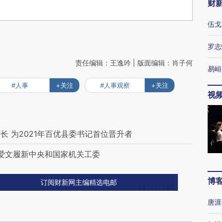
财
伍戈
罗志
责任编辑：王逸吟 | 版面编辑：肖子何
易峘
#人事
+关注
#人事观察
+关注
视
 为2021年百优县委书记首位晋升者
王爱文履新中央和国家机关工委
博
订阅财新网主编精选电邮
唐涯