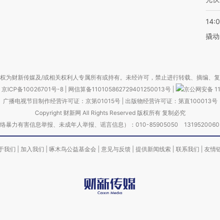
14:
撬动
权为财新传媒及/或相关权利人专属所有或持有。未经许可，禁止进行转载、摘编、
京ICP备10026701号-8
|
网信算备110105862729401250013号
|
京公网安备 11
广播电视节目制作经营许可证：京第01015号
|
出版物经营许可证：第直100013号
Copyright 财新网 All Rights Reserved 版权所有 复制必究
害信息举报、未成年人举报、谣言信息）：010-85905050 13195200605 举报邮
于我们
|
加入我们
|
啄木鸟公益基金会
|
意见与反馈
|
提供新闻线索
|
联系我们
|
友情