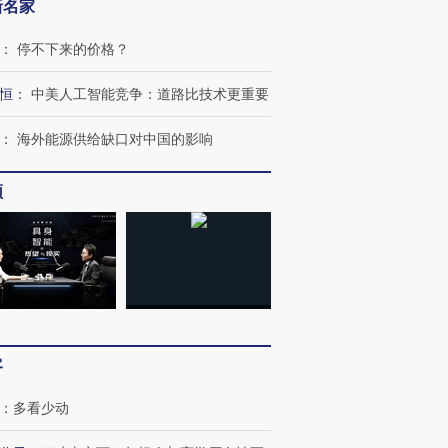
新名家
：
停不下来的价格？
恒
：
中美人工智能竞争：道路比技术更重要
：
海外能源供给缺口对中国的影响
频
客
：
多看少动