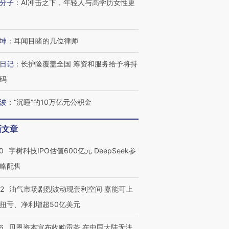
分子
：
AI冲击之下，年轻人与高学历女性更
坤
：
耳闻目睹的几位律师
日记
：
长护险覆盖全国 筹资和服务给予将持
码
波
：
“沉睡”的10万亿元公积金
新文章
0
宇树科技IPO估值600亿元 DeepSeek参
略配售
22
油气市场剧烈波动现套利空间 嘉能可上
OX的吸金
马航飞行员跨国走私7万
视线｜被称为“蟑螂”的印
让中产们甘
粒摇头丸 尿检体内含3种
度Z世代 用街头抗争将教
秘鲁纳斯
扭亏、净利增超50亿美元
”？
毒品
育部长拱下台
13人遇难
6
贝恩资本宣布收购贡茶 在中国大陆无法