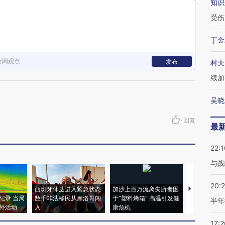
知识
受伤
丁金
新网观点
发布
村夫
续加
吴晓
·
回复
最
22:1
与战
20:
西班牙休达进入紧急状态
加沙上百万流离失所者困
视线｜HYR
纪录 当局
数千非法移民从摩洛哥闯
于“塑料烤箱” 高温引发健
术：是什么
半年
外活动
入
康危机
心“花钱找虐
17:2