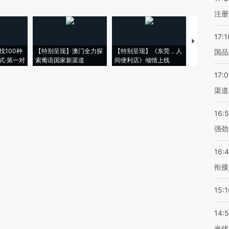
注册
17:1
【推广】走
找100种
【特别呈现】澳门全力探
【特别呈现】《东莞，人
会，让数智科
国品
式·第一对
索葡语国家新渠道
间便利店》倾情上线
业
17:
渠道
16:
强劲
16:
衔接
15:1
14:
光伏