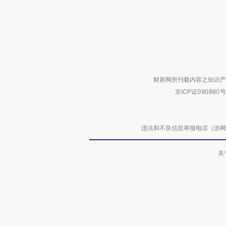
财新网所刊载内容之知识产
京ICP证090880号
违法和不良信息举报电话（涉网络暴力有
关