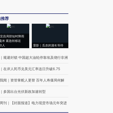
辑推荐
宜昌局部短时降雨
8毫米 紧急转移近
00人
显影｜瓜农的漫长等待
｜
规避封锁 中国超大油轮停靠埃及绕行非洲
｜
在岸人民币兑美元汇率连日升破6.75
我闻
｜
资管掌舵人更替 百年人寿僵局何解
｜
多国出台光伏新政加速转型
周刊
｜
【封面报道】电力现货市场元年突进