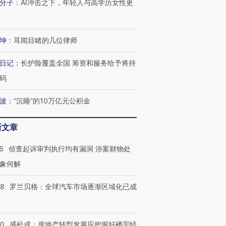
分子
：
AI冲击之下，年轻人与高学历女性更
坤
：
耳闻目睹的几位律师
日记
：
长护险覆盖全国 筹资和服务给予将持
码
波
：
“沉睡”的10万亿元公积金
新文章
6
侦查起诉审判执行均有漏洞 涉案财物处
象何解
58
罗兰贝格：全球汽车市场逐渐区域化已成
50
盛松成：房地产转型发展应把握好楼宇经