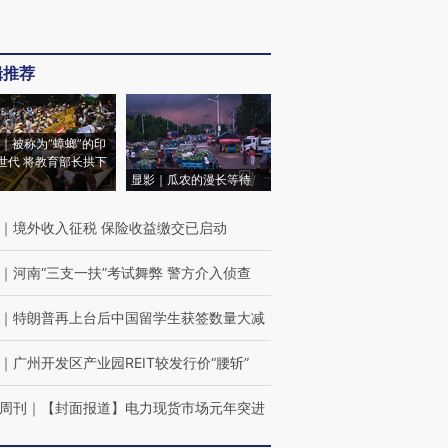
辑推荐
｜被称为“蟑螂”的印
世代 将教育部长拱下
显影｜瓜农的漫长等待
｜
境外收入征税 保险收益缴交已启动
｜
河南“三支一扶”考试舞弊 警方介入侦查
｜
特朗普再上台后中国留学生获签数量大减
｜
广州开发区产业园REIT较发行价“腰斩”
周刊
｜
【封面报道】电力现货市场元年突进