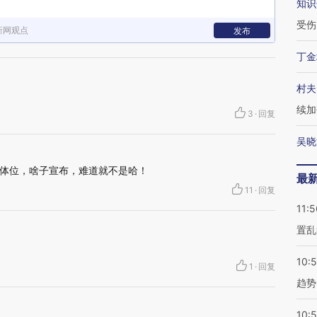
知识
受伤
新网观点
发布
丁金
村夫
续加
3
·
回复
吴晓
体位，啥子宣布，难道就不是哈！
最
11
·
回复
11:5
置乱
10:
1
·
回复
趋势
10: