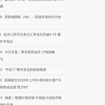
遇
39
美联储观察（46）：美债市场对沃什的
1
在岸人民币兑美元汇率连日升破6.75 重
年半高位
29
今日开盘：两市双双低开 沪指跌幅
6%
13
“竹知了”事件背后的舆情根源
10
国泰航空2026年上半年净利润大增71%
局势成业绩“双刃剑”
45
独家｜规避红海封锁 中国超大油轮停靠
绕行非洲