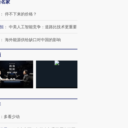
新名家
：
停不下来的价格？
恒
：
中美人工智能竞争：道路比技术更重要
：
海外能源供给缺口对中国的影响
频
客
：
多看少动