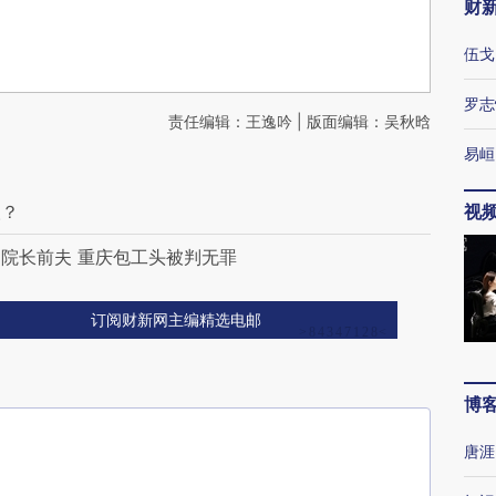
财
伍戈
罗志
责任编辑：王逸吟 | 版面编辑：吴秋晗
易峘
人？
视
院长前夫 重庆包工头被判无罪
订阅财新网主编精选电邮
博
唐涯