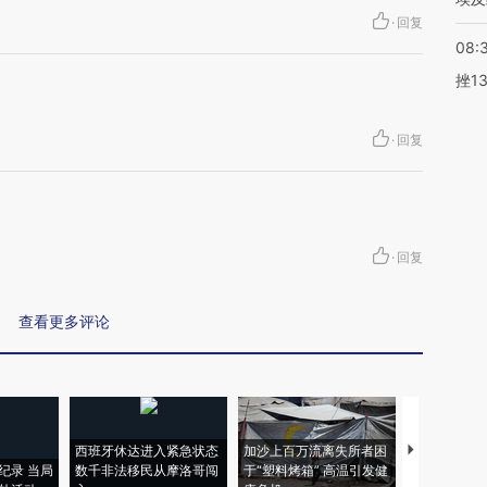
·
回复
08:
挫1
·
回复
·
回复
查看更多评论
西班牙休达进入紧急状态
加沙上百万流离失所者困
马航飞行员
纪录 当局
数千非法移民从摩洛哥闯
于“塑料烤箱” 高温引发健
粒摇头丸 尿