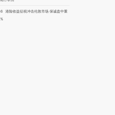
36
港险收益征税冲击伦敦市场 保诚盘中重
3%
跨国走私7万
视线｜HY
检体内含3种
泽连斯基密集出访美英 索
秘鲁纳斯卡观光飞机坠毁
术：是什