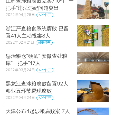
江苏查涉粮腐败立案710件 “一
把手”违法违纪问题突出
2022年04月25日
APP打开
浙江严查粮食系统腐败 已留
置41人主动投案8人
2022年02月21日
APP打开
惩治粮仓“硕鼠” 安徽查处粮
库“一把手”47人
2022年03月24日
APP打开
黑龙江查涉粮腐败留置92人
粮业五环节易现腐败
2022年04月24日
APP打开
天津公布4起涉粮腐败案 7人