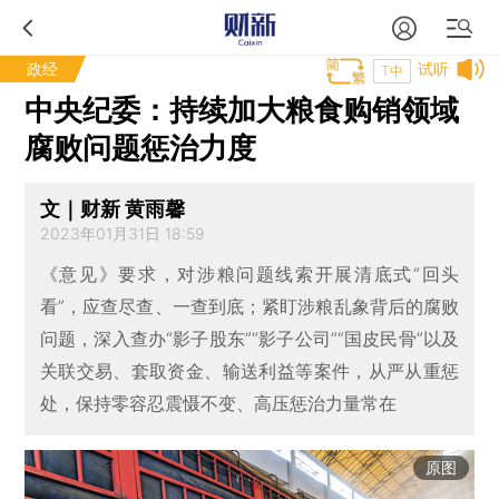
政经
试听
T中
中央纪委：持续加大粮食购销领域
腐败问题惩治力度
文｜财新 黄雨馨
2023年01月31日 18:59
《意见》要求，对涉粮问题线索开展清底式“回头
看”，应查尽查、一查到底；紧盯涉粮乱象背后的腐败
问题，深入查办“影子股东”“影子公司”“国皮民骨”以及
关联交易、套取资金、输送利益等案件，从严从重惩
处，保持零容忍震慑不变、高压惩治力量常在
原图