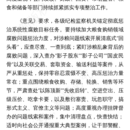
食和储备等部门持续抓紧抓实专项整治工作。
《意见》要求，各级纪检监察机关锚定彻底惩
治系统性腐败目标任务。要持续加大粮食购销领域
腐败问题惩治力度，对涉粮问题线索开展清底式“回
头看”，应查尽查、一查到底；紧盯涉粮乱象背后的
腐败问题，深入查办“影子股东”“影子公司”“国皮民
骨”以及关联交易、套取资金、输送利益等案件，从
严从重惩处，保持零容忍震慑不变、高压惩治力量
常在；重点围绕粮食收购、存储、轮换、销售等环
节，严肃查处“以陈顶新”“先收后转”、空进空出、压
级压价、吃拿卡要，以及敷衍塞责、玩忽职守，搞
形式主义、官僚主义等问题；高度重视办理挂牌督
办的问题线索和案件，集中清理盘点，快查快结；
适时向社会公开通报重大典型案例，让干部警醒、