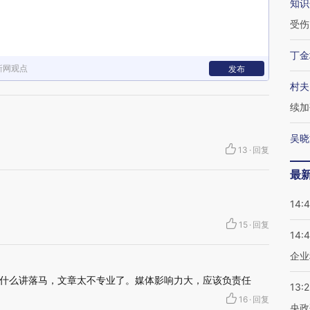
知识
受伤
丁金
新网观点
发布
村夫
续加
吴晓
13
·
回复
最
14:
15
·
回复
14:
企业
什么讲落马，文章太不专业了。媒体影响力大，应该负责任
13:
16
·
回复
央政