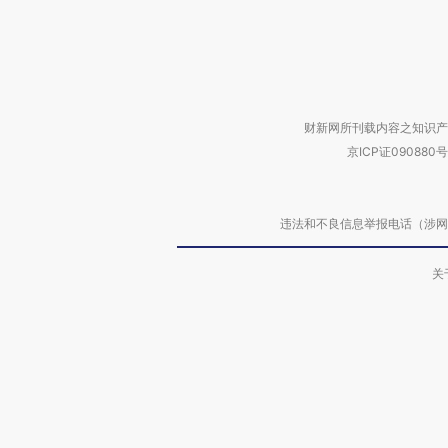
财新网所刊载内容之知识产
京ICP证090880号
违法和不良信息举报电话（涉网络暴力有
关