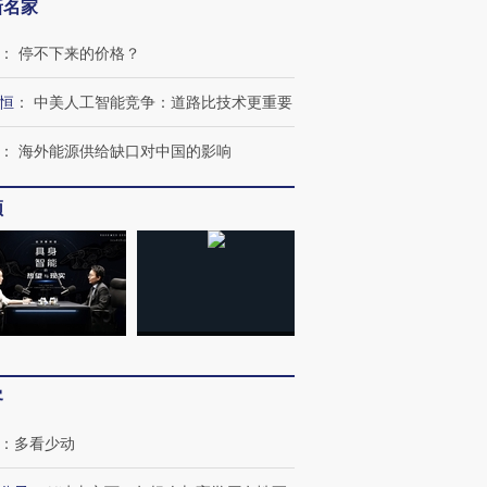
新名家
：
停不下来的价格？
恒
：
中美人工智能竞争：道路比技术更重要
：
海外能源供给缺口对中国的影响
频
客
：
多看少动