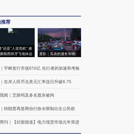
辑推荐
侵”还是“人道危机” 难
撕裂西班牙飞地休达
显影｜瓜农的漫长等待
｜
宇树发行市值610亿 先行者的加速和考验
｜
在岸人民币兑美元汇率连日升破6.75
我闻
｜
艾路明及多名股东被拘
｜
特朗普再签两份行政令限制出生公民权
周刊
｜
【封面报道】电力现货市场元年突进