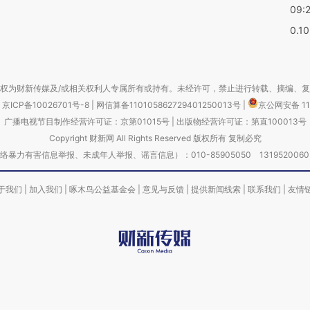
09:
0.1
权为财新传媒及/或相关权利人专属所有或持有。未经许可，禁止进行转载、摘编、
京ICP备10026701号-8
|
网信算备110105862729401250013号
|
京公网安备 11
广播电视节目制作经营许可证：京第01015号
|
出版物经营许可证：第直100013号
Copyright 财新网 All Rights Reserved 版权所有 复制必究
害信息举报、未成年人举报、谣言信息）：010-85905050 13195200605 举报邮
于我们
|
加入我们
|
啄木鸟公益基金会
|
意见与反馈
|
提供新闻线索
|
联系我们
|
友情