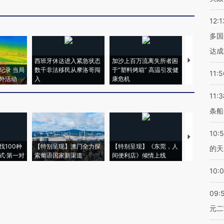
12:1
多国
达成
西班牙休达进入紧急状态
加沙上百万流离失所者困
视线｜HYR
纪录 当局
数千非法移民从摩洛哥闯
于“塑料烤箱” 高温引发健
术：是什么
11:5
外活动
入
康危机
心“花钱找虐
11:3
条船
10:
【推广】走
找100种
【特别呈现】澳门全力探
【特别呈现】《东莞，人
会，让数智科
的天
式·第一对
索葡语国家新渠道
间便利店》倾情上线
业
10:
09:
元二