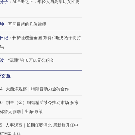
分子
：
AI冲击之下，年轻人与高学历女性更
坤
：
耳闻目睹的几位律师
日记
：
长护险覆盖全国 筹资和服务给予将持
码
波
：
“沉睡”的10万亿元公积金
新文章
44
大西洋观察｜特朗普助力金砖合作
40
刚果（金）铜钴精矿禁令扰动市场 多家
称暂无影响 | 出海·政策
25
人事观察｜长期任职湖北 周新群升任中
研室副主任