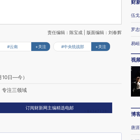
财
伍戈
罗志
责任编辑：陈宝成 | 版面编辑：刘春辉
易峘
#云南
+关注
#中央统战部
+关注
视
月10日—今）
 专注三领域
订阅财新网主编精选电邮
博
唐涯