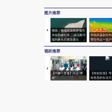
图片推荐
视线｜极端高温致多瑙河
水位跌破纪录 二战沉船与
韩国高温创百年
猛犸象化石接连露出
警告停止一切户
视听推荐
【不唯一答案】不止“养
【特别呈现】寻
老”
有意思的生活方