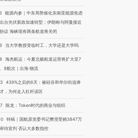
3
能源内参｜中东局势催化东南亚能源焦虑
出台光伏新政加速转型；伊朗称与阿曼接近
协议 海峡现有两条航道将关闭
OX的吸金
马航飞行员跨国走私7万
视线｜被称为“蟑螂”的印
让中产们甘
粒摇头丸 尿检体内含3种
度Z世代 用街头抗争将教
秘鲁纳斯
6
当大学教授变临时工，大学还是大学吗
”？
毒品
育部长拱下台
13人遇难
8
海杰航运：今夏北极航道运营将扩大至7
、8航次｜出海·物流
53
439%之后的6天：被硅谷和华尔街追捧
进第四届链博
【商旅对话】华住集团
技“链”接产
【特别呈现】寻找100种
CFO：不靠规模取胜，华
【特别呈
才，为何走入杠杆误区
有意思的生活方式·第三对
住三大增长引擎是什么？
有意思的
07
陈龙：Token时代的商业与组织
50
特稿｜国航原党委书记樊澄受贿3847万
审待宣判 否认大多数指控