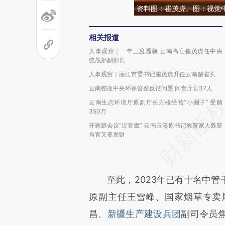
资料图：崔茂虎。图：视觉
相关报道
人事观察｜一年三度履新 云南高官崔茂虎任中央
统战部副部长
人事观察｜丽江市委书记崔茂虎升任云南副省长
云南整改中央环保督察反馈问题 问责厅官37人
云南生态环境厅原副厅长方雄经营“小圈子” 受贿
350万
开家庭会议“过官瘾” 云南玉溪原书记教育家人既要
当官又要发财
至此，2023年已有十名中管
原副主任王雪峰、国家烟草专卖
昌、
新疆生产建设兵团
副司令员