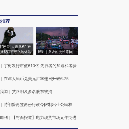
辑推荐
侵”还是“人道危机” 难
撕裂西班牙飞地休达
显影｜瓜农的漫长等待
｜
宇树发行市值610亿 先行者的加速和考验
｜
在岸人民币兑美元汇率连日升破6.75
我闻
｜
艾路明及多名股东被拘
｜
特朗普再签两份行政令限制出生公民权
周刊
｜
【封面报道】电力现货市场元年突进