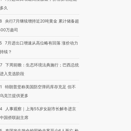
多久
8
央行7月继续增持近20吨黄金 累计储备超
600万盎司
5
7月进出口增速从高位略有回落 涨价动力
持续？
07
下周前瞻：生态环境法典施行；巴西总统
进入竞选阶段
1
特朗普坚称美国防空弹药库存充足 但不
乌克兰提供更多
24
人事观察｜上海55岁女副市长解冬进京
中国侨联副主席
45
泰国发生致命校园枪击案至少6人死亡 枪