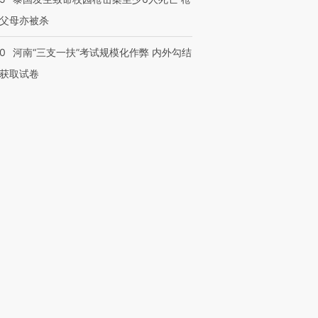
父母亦被杀
40
河南“三支一扶”考试规模化作弊 内外勾结
获取试卷
跨国走私7万
视线｜被称为“蟑螂”的印
视线｜“入侵”还是“人道危
检体内含3种
度Z世代 用街头抗争将教
机”？难民潮撕裂西班牙
秘鲁纳斯
育部长拱下台
飞地休达
13人遇难