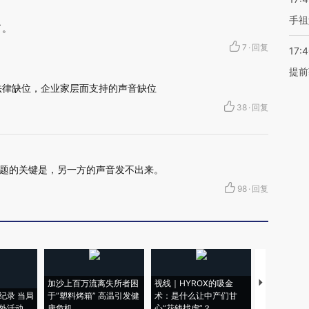
手祖
了。
7
·
回复
17:
提前
法律缺位，企业家层面支持的声音缺位
38
·
回复
题的关键是，另一方的声音发不出来。
98
·
回复
加沙上百万流离失所者困
视线｜HYROX的吸金
马航飞行员
纪录 当局
于“塑料烤箱” 高温引发健
术：是什么让中产们甘
粒摇头丸 尿
外活动
康危机
心“花钱找虐”？
毒品