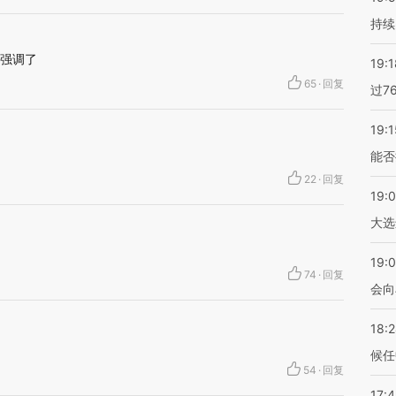
持续
复强调了
19:1
65
·
回复
过7
19:1
能否
22
·
回复
19:
大选
19:0
74
·
回复
会向
18:
候任
54
·
回复
17: