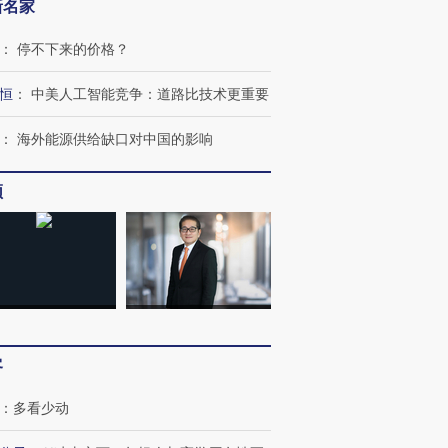
新名家
：
停不下来的价格？
恒
：
中美人工智能竞争：道路比技术更重要
：
海外能源供给缺口对中国的影响
频
客
：
多看少动