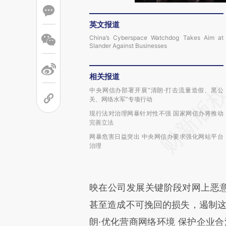
英文报道
China’s Cyberspace Watchdog Takes Aim at
Slander Against Businesses
相关报道
中央网信办部署开展“清朗·打击流量造假、黑公
关、网络水军”专项行动
现行法对治理网暴针对性不强 国家网信办将推动
完善立法
网暴危害日益突出 中央网信办要求强化网站平台
治理
映在公司发展关键阶段对网上恶意
甚至造成不可挽回的损失，遏制这
朗·优化营商网络环境 保护企业