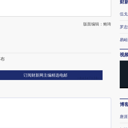
财
伍戈
版面编辑：鲍琦
罗志
易峘
题
视
公布
订阅财新网主编精选电邮
博
唐涯