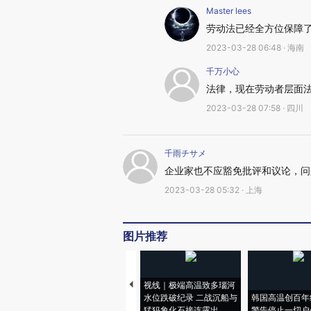
Master lees
劳动法已经全方位保障
2023-03-28 06:48 · 海南
千万小心
法律，现在劳动者层面
2023-03-28 07:58 · 四川
千雨チサメ
企业家也不应豁免批评和议论，问
2023-03-28 05:32 · 上海
图片推荐
视线｜极端高温致多瑙河
水位跌破纪录 二战沉船与
韩国高温创百年
猛犸象化石接连露出
警告停止一切户