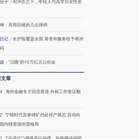
分子
：
AI冲击之下，年轻人与高学历女性更
坤
：
耳闻目睹的几位律师
日记
：
长护险覆盖全国 筹资和服务给予将持
码
波
：
“沉睡”的10万亿元公积金
新文章
14
海外金融专才回流香港 外籍工作签证翻
2
宁德时代宜春锂矿仍处停产状态 其动向
国内锂资源供需格局
1
7月进出口增速高位放缓，价格驱动还能