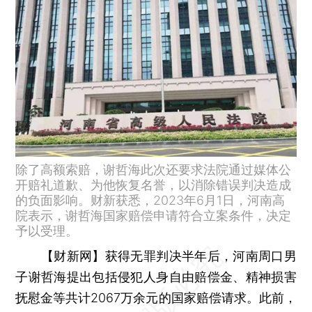
除了高额索赔，谢哲海此次还要求法院通过媒体公
开赔礼道歉、为他恢复名誉，以消除错误判决造成
的负面影响。财新获悉，2023年6月1日，河南高
院表示，谢哲海国家赔偿申请符合立案条件，决定
予以受理。
【财新网】
获得无罪判决半年后，河南周口男
子谢哲海提出包括侵犯人身自由赔偿金、精神损害
抚慰金等共计2067万余元的国家赔偿请求。此前，