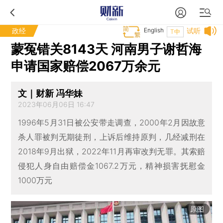
政经
English
试听
T中
蒙冤错关8143天 河南男子谢哲海
申请国家赔偿2067万余元
文｜财新 冯华妹
2023年06月06日 16:47
1996年5月31日被公安带走调查，2000年2月因故意
杀人罪被判无期徒刑，上诉后维持原判，几经减刑在
2018年9月出狱，2022年11月再审改判无罪。其索赔
侵犯人身自由赔偿金1067.2万元，精神损害抚慰金
1000万元
原图