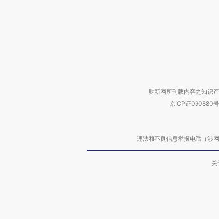
财新网所刊载内容之知识产
京ICP证090880号
违法和不良信息举报电话（涉网络暴力有
关