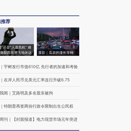
辑推荐
侵”还是“人道危机” 难
撕裂西班牙飞地休达
显影｜瓜农的漫长等待
｜
宇树发行市值610亿 先行者的加速和考验
｜
在岸人民币兑美元汇率连日升破6.75
我闻
｜
艾路明及多名股东被拘
｜
特朗普再签两份行政令限制出生公民权
周刊
｜
【封面报道】电力现货市场元年突进