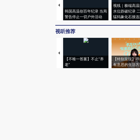
视线｜极端高温
韩国高温创百年纪录 当局
水位跌破纪录 
警告停止一切户外活动
猛犸象化石接连
视听推荐
【不唯一答案】不止“养
【特别呈现】寻
老”
有意思的生活方