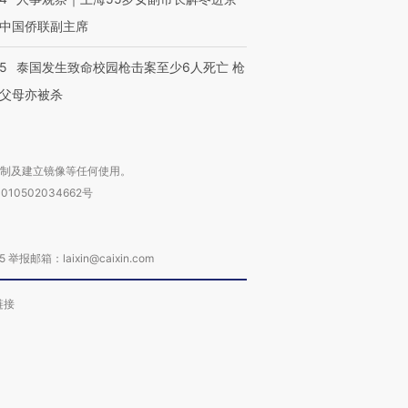
中国侨联副主席
45
泰国发生致命校园枪击案至少6人死亡 枪
父母亦被杀
复制及建立镜像等任何使用。
010502034662号
箱：laixin@caixin.com
链接