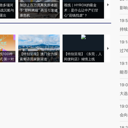
致多瑙河
加沙上百万流离失所者困
视线｜HYROX的吸金
马航飞行员
影响
二战沉船与
于“塑料烤箱” 高温引发健
术：是什么让中产们甘
粒摇头丸 尿
露出
康危机
心“花钱找虐”？
毒品
19:5
持续
19:1
【推广】走
过7
找100种
【特别呈现】澳门全力探
【特别呈现】《东莞，人
会，让数智科
式·第一对
索葡语国家新渠道
间便利店》倾情上线
业
19:1
能否
19:
大选
19:0
会向
18: