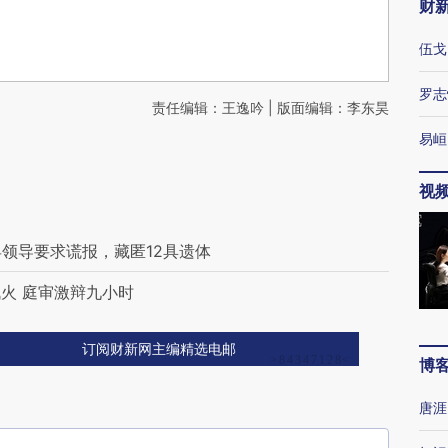
财
伍戈
罗志
责任编辑：王逸吟 | 版面编辑：李东昊
易峘
视
县领导要求谎报，藏匿12具遗体
火 庭审激辩九小时
订阅财新网主编精选电邮
博
唐涯