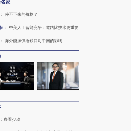
新名家
：
停不下来的价格？
恒
：
中美人工智能竞争：道路比技术更重要
：
海外能源供给缺口对中国的影响
频
客
：
多看少动