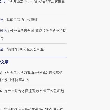
分子
：
AI冲击之下，年轻人与高学历女性更
坤
：
耳闻目睹的几位律师
日记
：
长护险覆盖全国 筹资和服务给予将持
码
波
：
“沉睡”的10万亿元公积金
新文章
43
7月美国劳动力市场意外放缓 岗位减少
3万个失业率降至4.1%
14
海外金融专才回流香港 外籍工作签证翻
2
宁德时代宜春锂矿仍处停产状态 其动向