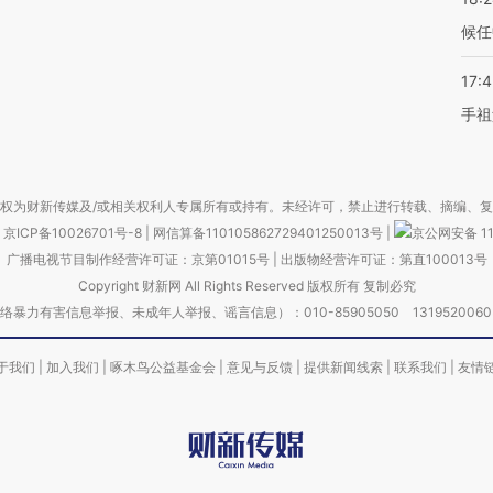
候任
17:
手祖
权为财新传媒及/或相关权利人专属所有或持有。未经许可，禁止进行转载、摘编、
京ICP备10026701号-8
|
网信算备110105862729401250013号
|
京公网安备 11
广播电视节目制作经营许可证：京第01015号
|
出版物经营许可证：第直100013号
Copyright 财新网 All Rights Reserved 版权所有 复制必究
害信息举报、未成年人举报、谣言信息）：010-85905050 13195200605 举报邮
于我们
|
加入我们
|
啄木鸟公益基金会
|
意见与反馈
|
提供新闻线索
|
联系我们
|
友情