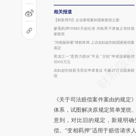
相关报道
【财新周刊】企业家错案的国家赔偿之困
蒙冤羁押10683天创纪录 河南男子谭修义等待国
家赔偿
“河南版秋菊”维权终局 上访农妇赵刘枝国家赔偿案
落定
黑龙江一“恶势力团伙”平反 “主犯”申请国家赔偿
5000万元
农妇赵刘枝获无罪后申请复议 不服27万元国家赔
偿
《关于司法赔偿案件案由的规定》
体系，试图解决原规定简单笼统
意到，对比旧的规定，新规明确
偿。“变相羁押”适用于赔偿请求