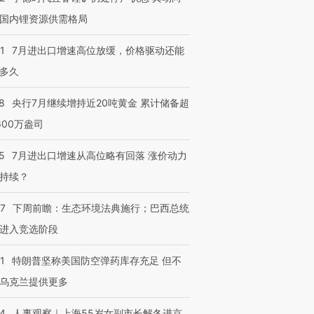
跨国走私7万
视线｜被称为“蟑螂”的印
视线｜“入侵”还是“人道危
国内锂资源供需格局
检体内含3种
度Z世代 用街头抗争将教
机”？难民潮撕裂西班牙
秘鲁纳斯
育部长拱下台
飞地休达
13人遇难
1
7月进出口增速高位放缓，价格驱动还能
多久
8
央行7月继续增持近20吨黄金 累计储备超
进第四届链博
【商旅对话】华住集团
600万盎司
技“链”接产
【特别呈现】寻找100种
CFO：不靠规模取胜，华
【特别呈
有意思的生活方式·第三对
住三大增长引擎是什么？
有意思的
5
7月进出口增速从高位略有回落 涨价动力
持续？
07
下周前瞻：生态环境法典施行；巴西总统
进入竞选阶段
1
特朗普坚称美国防空弹药库存充足 但不
乌克兰提供更多
24
人事观察｜上海55岁女副市长解冬进京