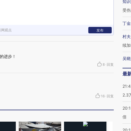
知识
受伤
丁金
新网观点
发布
村夫
续加
的进步！
吴晓
8
·
回复
最
21:
2.
16
·
回复
20:
倍
20:1