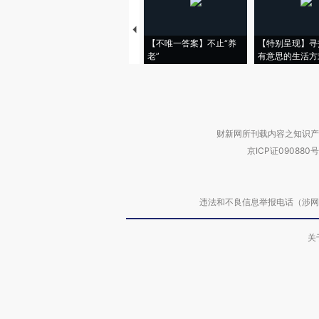
【不唯一答案】不止“养
【特别呈现】寻
老”
有意思的生活方
财新网所刊载内容之知识产
京ICP证090880号
违法和不良信息举报电话（涉网络暴力有
关