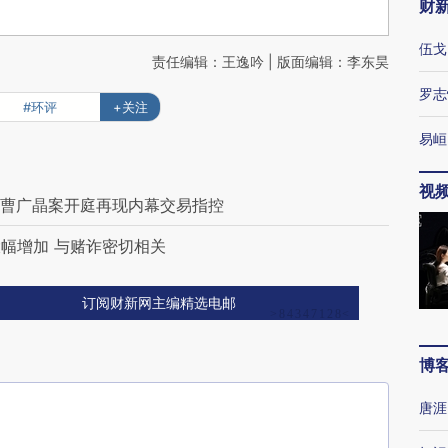
财
伍戈
责任编辑：王逸吟 | 版面编辑：李东昊
罗志
#环评
+关注
易峘
视
 曹广晶案开庭再现内幕交易指控
幅增加 与赌诈密切相关
订阅财新网主编精选电邮
博
唐涯