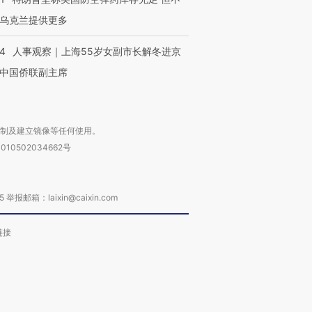
乌克兰提供更多
进第四届链博
【商旅对话】华住集团
技“链”接产
【特别呈现】寻找100种
CFO：不靠规模取胜，华
【特别呈
24
人事观察｜上海55岁女副市长解冬进京
有意思的生活方式·第三对
住三大增长引擎是什么？
有意思的
中国侨联副主席
复制及建立镜像等任何使用。
010502034662号
箱：laixin@caixin.com
链接