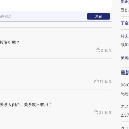
知识
受伤
新网观点
发布
丁金
村夫
投资折腾？
续加
2
·
回复
吴晓
最
11
·
回复
08:
纪违
关系人倒台，关系就不够用了
21:
31
·
回复
2.
20: