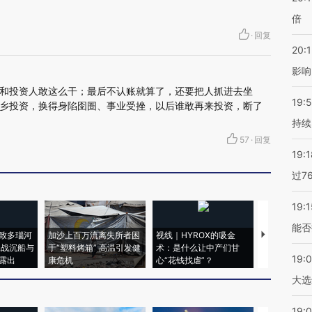
倍
·
回复
20:1
影响
和投资人敢这么干；最后不认账就算了，还要把人抓进去坐
19:5
乡投资，换得身陷囹圄、事业受挫，以后谁敢再来投资，断了
持续
57
·
回复
19:1
过7
19:1
能否
致多瑙河
加沙上百万流离失所者困
视线｜HYROX的吸金
马航飞行员
二战沉船与
于“塑料烤箱” 高温引发健
术：是什么让中产们甘
粒摇头丸 尿
19:
露出
康危机
心“花钱找虐”？
毒品
大选
19:0