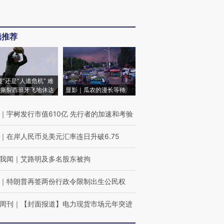
辑推荐
侵”还是“人道危机” 难
撕裂西班牙飞地休达
显影｜瓜农的漫长等待
｜
宇树发行市值610亿 先行者的加速和考验
｜
在岸人民币兑美元汇率连日升破6.75
我闻
｜
艾路明及多名股东被拘
｜
特朗普再签两份行政令限制出生公民权
周刊
｜
【封面报道】电力现货市场元年突进