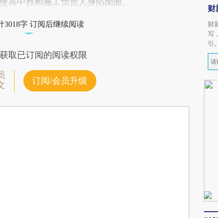
使高中胜和施工负责人身陷囹圄。
财
3018字 订阅后继续阅读
财
写
引
获取已订阅的阅读权限
员
订阅/会员升级
文