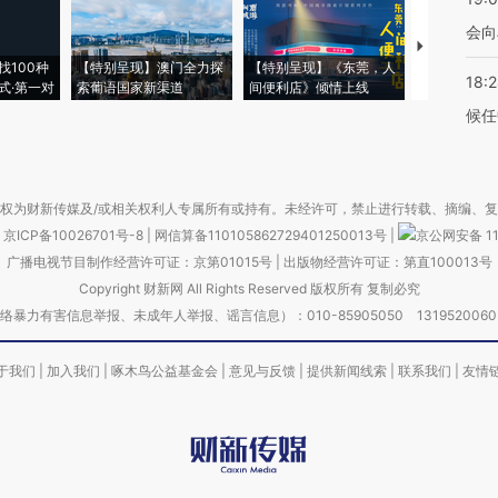
会向
【推广】走
找100种
【特别呈现】澳门全力探
【特别呈现】《东莞，人
会，让数智科
18:
式·第一对
索葡语国家新渠道
间便利店》倾情上线
业
候任
权为财新传媒及/或相关权利人专属所有或持有。未经许可，禁止进行转载、摘编、
京ICP备10026701号-8
|
网信算备110105862729401250013号
|
京公网安备 11
广播电视节目制作经营许可证：京第01015号
|
出版物经营许可证：第直100013号
Copyright 财新网 All Rights Reserved 版权所有 复制必究
害信息举报、未成年人举报、谣言信息）：010-85905050 13195200605 举报邮
于我们
|
加入我们
|
啄木鸟公益基金会
|
意见与反馈
|
提供新闻线索
|
联系我们
|
友情