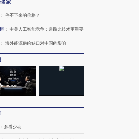
新名家
：
停不下来的价格？
恒
：
中美人工智能竞争：道路比技术更重要
：
海外能源供给缺口对中国的影响
频
客
：
多看少动