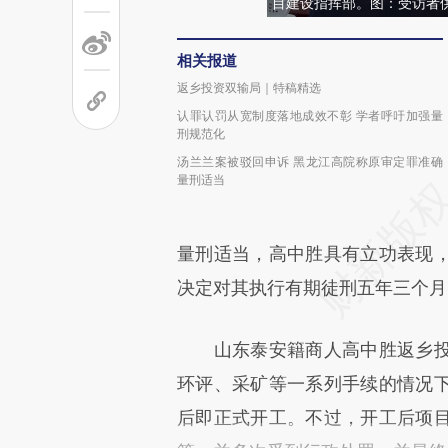
目建设指挥部。图：受访者
相关报道
返乡投资双输局｜特稿精选
认罪认罚从宽制度落地成效不彰 学者呼吁加强量
刑规范化
汤兰兰案被驳回申诉 黑龙江高院称原审定罪准确
量刑适当
量刑适当，高中胜具有立功表现
决定对其执行有期徒刑五年三个月
山东泰安籍商人高中胜返乡投
环评、采矿等一系列手续的情况
后即正式开工。不过，开工后项