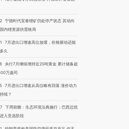
2
宁德时代宜春锂矿仍处停产状态 其动向
国内锂资源供需格局
1
7月进出口增速高位放缓，价格驱动还能
多久
8
央行7月继续增持近20吨黄金 累计储备超
600万盎司
5
7月进出口增速从高位略有回落 涨价动力
持续？
跨国走私7万
视线｜被称为“蟑螂”的印
视线｜“入侵”还是“人道危
检体内含3种
度Z世代 用街头抗争将教
机”？难民潮撕裂西班牙
秘鲁纳斯
07
下周前瞻：生态环境法典施行；巴西总统
育部长拱下台
飞地休达
13人遇难
进入竞选阶段
1
特朗普坚称美国防空弹药库存充足 但不