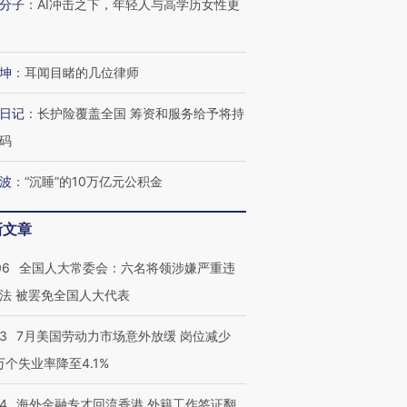
分子
：
AI冲击之下，年轻人与高学历女性更
坤
：
耳闻目睹的几位律师
日记
：
长护险覆盖全国 筹资和服务给予将持
码
波
：
“沉睡”的10万亿元公积金
新文章
06
全国人大常委会：六名将领涉嫌严重违
法 被罢免全国人大代表
43
7月美国劳动力市场意外放缓 岗位减少
3万个失业率降至4.1%
14
海外金融专才回流香港 外籍工作签证翻