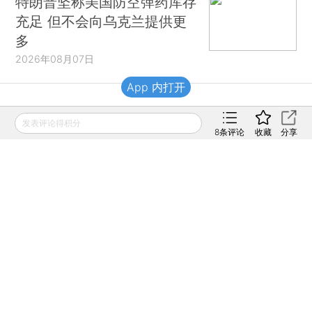
特朗普坚称美国防空弹药库存
充足 但不会向乌克兰提供更
多
2026年08月07日
App 内打开
财新移动
发表评论得积分
8
条评论
收藏
分享
财新
财新周刊
Caixin
登录
网页版
订阅电邮
|
|
Copyright 财新网 All Rights Reserved