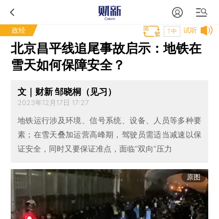
政经
试听
T中
北京昌平线追尾事故启示：地铁在
雪天如何保障安全？
文｜财新 邹晓桐（见习）
2023年12月17日 17:27
地铁运行涉及环境、信号系统、设备、人员等多种要
素；在雪天叠加运营高峰期，驾驶员需适当减速以保
证安全，同时又要保证准点，面临“双向”压力
原图