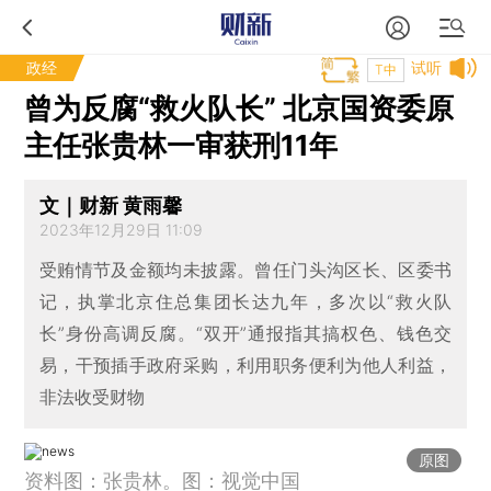
政经
试听
T中
曾为反腐“救火队长” 北京国资委原
主任张贵林一审获刑11年
文｜财新 黄雨馨
2023年12月29日 11:09
受贿情节及金额均未披露。曾任门头沟区长、区委书
记，执掌北京住总集团长达九年，多次以“救火队
长”身份高调反腐。“双开”通报指其搞权色、钱色交
易，干预插手政府采购，利用职务便利为他人利益，
非法收受财物
原图
资料图：张贵林。图：视觉中国