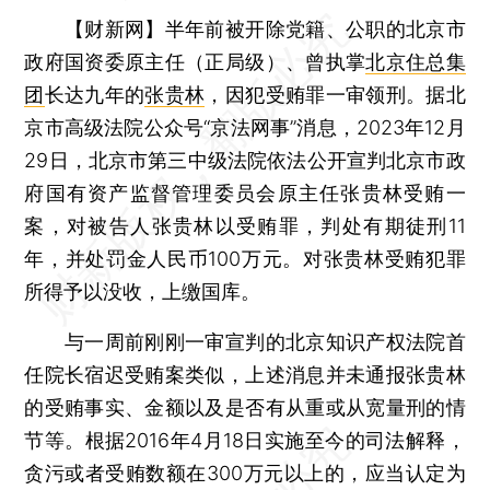
【财新网】
半年前被开除党籍、公职的北京市
政府国资委原主任（正局级）、曾执掌
北京住总集
团
长达九年的
张贵林
，因犯受贿罪一审领刑。据北
京市高级法院公众号“京法网事”消息，2023年12月
29日，北京市第三中级法院依法公开宣判北京市政
府国有资产监督管理委员会原主任张贵林受贿一
案，对被告人张贵林以受贿罪，判处有期徒刑11
年，并处罚金人民币100万元。对张贵林受贿犯罪
所得予以没收，上缴国库。
与一周前刚刚一审宣判的北京知识产权法院首
任院长宿迟受贿案类似，上述消息并未通报张贵林
的受贿事实、金额以及是否有从重或从宽量刑的情
节等。根据2016年4月18日实施至今的司法解释，
贪污或者受贿数额在300万元以上的，应当认定为