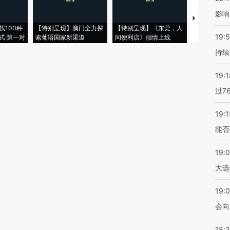
影响
【推广】走
找100种
【特别呈现】澳门全力探
【特别呈现】《东莞，人
会，让数智科
19:5
式·第一对
索葡语国家新渠道
间便利店》倾情上线
业
持续
19:1
过7
19:1
能否
19:
大选
19:0
会向
18: