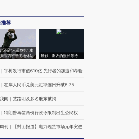
辑推荐
侵”还是“人道危机” 难
撕裂西班牙飞地休达
显影｜瓜农的漫长等待
｜
宇树发行市值610亿 先行者的加速和考验
｜
在岸人民币兑美元汇率连日升破6.75
我闻
｜
艾路明及多名股东被拘
｜
特朗普再签两份行政令限制出生公民权
周刊
｜
【封面报道】电力现货市场元年突进