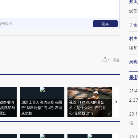
知识
受伤
新网观点
发布
丁金
村夫
续加
9
·
回复
吴晓
最
21:
2.
致多瑙河
加沙上百万流离失所者困
视线｜HYROX的吸金
马航飞行员
二战沉船与
于“塑料烤箱” 高温引发健
术：是什么让中产们甘
粒摇头丸 尿
露出
康危机
心“花钱找虐”？
毒品
20:
倍
20:1