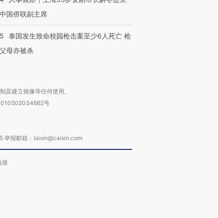
中国侨联副主席
45
泰国发生致命校园枪击案至少6人死亡 枪
父母亦被杀
复制及建立镜像等任何使用。
010502034662号
箱：laixin@caixin.com
链接