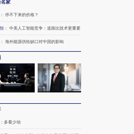
新名家
：
停不下来的价格？
恒
：
中美人工智能竞争：道路比技术更重要
：
海外能源供给缺口对中国的影响
频
客
：
多看少动