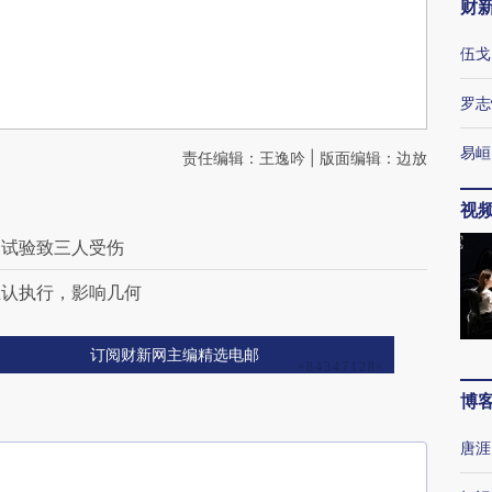
财
伍戈
罗志
易峘
责任编辑：王逸吟 | 版面编辑：边放
视
天试验致三人受伤
互认执行，影响几何
订阅财新网主编精选电邮
博
唐涯