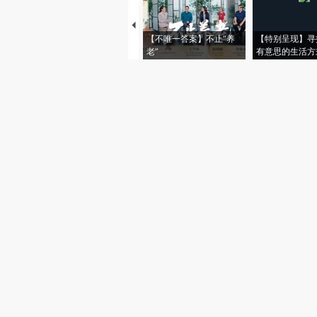
【不唯一答案】不止“养
【特别呈现】寻
老”
有意思的生活方