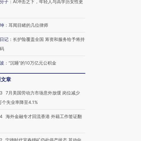
分子
：
AI冲击之下，年轻人与高学历女性更
坤
：
耳闻目睹的几位律师
日记
：
长护险覆盖全国 筹资和服务给予将持
码
波
：
“沉睡”的10万亿元公积金
新文章
43
7月美国劳动力市场意外放缓 岗位减少
3万个失业率降至4.1%
跨国走私7万
视线｜被称为“蟑螂”的印
视线｜“入侵”还是“人道危
检体内含3种
度Z世代 用街头抗争将教
机”？难民潮撕裂西班牙
秘鲁纳斯
育部长拱下台
飞地休达
13人遇难
14
海外金融专才回流香港 外籍工作签证翻
2
宁德时代宜春锂矿仍处停产状态 其动向