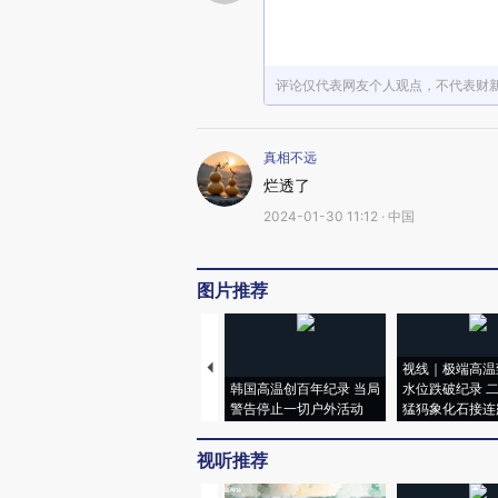
评论仅代表网友个人观点，不代表财
真相不远
烂透了
2024-01-30 11:12 · 中国
图片推荐
视线｜极端高温
韩国高温创百年纪录 当局
水位跌破纪录 
警告停止一切户外活动
猛犸象化石接连
视听推荐