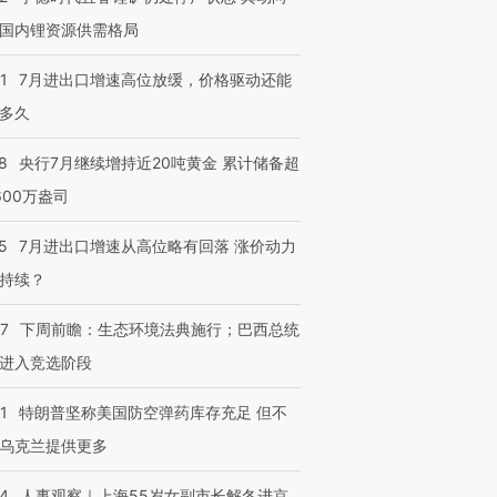
国内锂资源供需格局
进第四届链博
【商旅对话】华住集团
技“链”接产
【特别呈现】寻找100种
CFO：不靠规模取胜，华
【特别呈
1
7月进出口增速高位放缓，价格驱动还能
有意思的生活方式·第三对
住三大增长引擎是什么？
有意思的
多久
8
央行7月继续增持近20吨黄金 累计储备超
600万盎司
5
7月进出口增速从高位略有回落 涨价动力
持续？
07
下周前瞻：生态环境法典施行；巴西总统
进入竞选阶段
1
特朗普坚称美国防空弹药库存充足 但不
乌克兰提供更多
24
人事观察｜上海55岁女副市长解冬进京