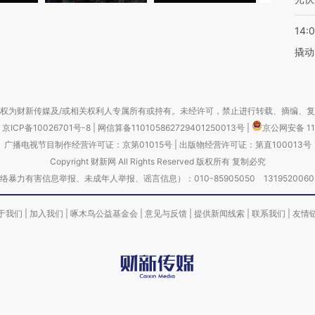
14:
撬动
权为财新传媒及/或相关权利人专属所有或持有。未经许可，禁止进行转载、摘编、
京ICP备10026701号-8
|
网信算备110105862729401250013号
|
京公网安备 11
广播电视节目制作经营许可证：京第01015号
|
出版物经营许可证：第直100013号
Copyright 财新网 All Rights Reserved 版权所有 复制必究
害信息举报、未成年人举报、谣言信息）：010-85905050 13195200605 举报邮
于我们
|
加入我们
|
啄木鸟公益基金会
|
意见与反馈
|
提供新闻线索
|
联系我们
|
友情