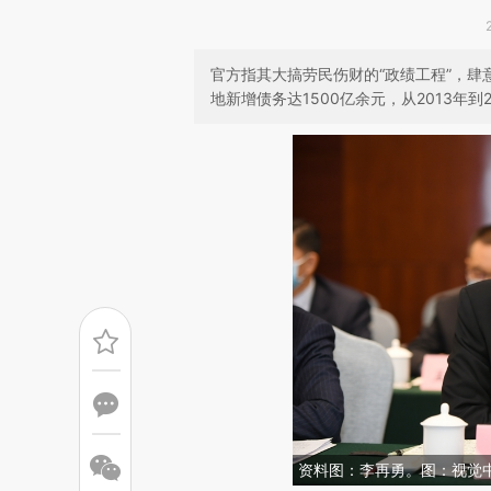
官方指其大搞劳民伤财的“政绩工程”，肆
地新增债务达1500亿余元，从2013年到2
资料图：李再勇。图：视觉