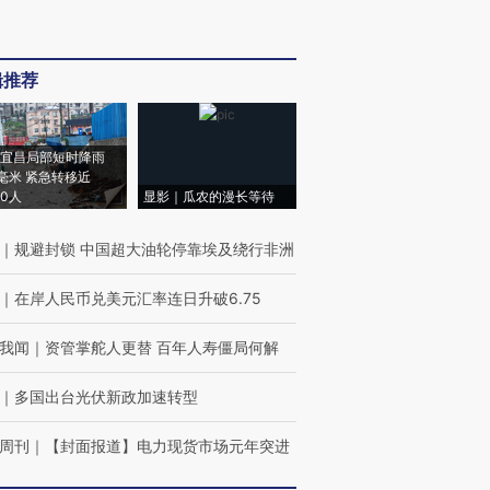
辑推荐
宜昌局部短时降雨
8毫米 紧急转移近
00人
显影｜瓜农的漫长等待
｜
规避封锁 中国超大油轮停靠埃及绕行非洲
｜
在岸人民币兑美元汇率连日升破6.75
我闻
｜
资管掌舵人更替 百年人寿僵局何解
｜
多国出台光伏新政加速转型
周刊
｜
【封面报道】电力现货市场元年突进