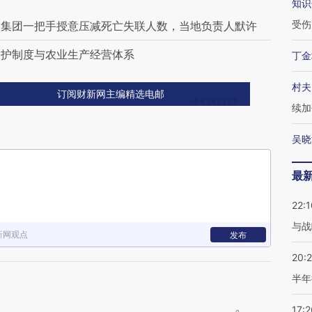
知识
受伤
道集团一把手授意压减死亡失联人数，当地负责人默许
保护制度与农业生产经营体系
丁金
村夫
订阅财新网主编精选电邮
续加
吴晓
最
22:1
与战
新网观点
发布
20:
半年
17:2