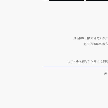
财新网所刊载内容之知识产
京ICP证090880号
违法和不良信息举报电话（涉网络暴力有
关