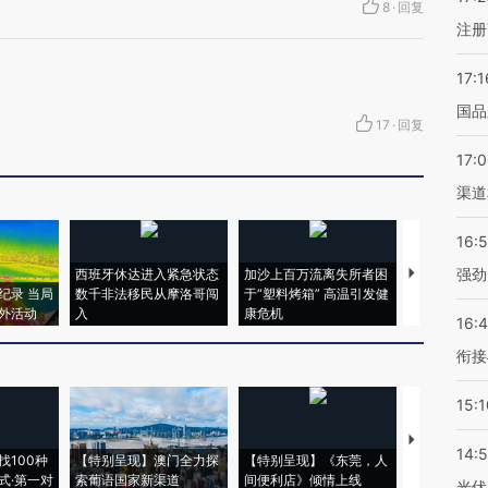
8
·
回复
注册
17:1
国品
17
·
回复
17:
渠道
16:
强劲
西班牙休达进入紧急状态
加沙上百万流离失所者困
视线｜HYR
纪录 当局
数千非法移民从摩洛哥闯
于“塑料烤箱” 高温引发健
术：是什么
外活动
入
康危机
心“花钱找虐
16:
衔接
15:1
【推广】走
14:
找100种
【特别呈现】澳门全力探
【特别呈现】《东莞，人
会，让数智科
式·第一对
索葡语国家新渠道
间便利店》倾情上线
业
光伏