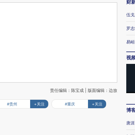
财
伍戈
罗志
易峘
视
责任编辑：陈宝成 | 版面编辑：边放
#贵州
+关注
#重庆
+关注
博
唐涯