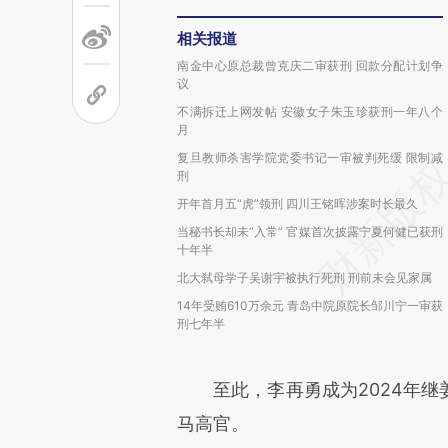
相关报道
南金中心原总裁曾克庆二审获刑 回款分配计划争
议
不满拆迁上网发帖 安徽女子朱玉珍获刑一年八个
月
复旦教师杀害学院党委书记一审被判死缓 限制减
刑
开年首月五“虎”领刑 四川王铭晖涉案时长最久
当秘书长却未“入常” 官媒首次披露宁夏何健已获刑
十年半
北大弑母学子吴谢宇被执行死刑 刑前未会见家属
14年受贿610万余元 青岛中院原院长邹川宁一审获
刑七年半
至此，李再勇成为2024年继
马高官。