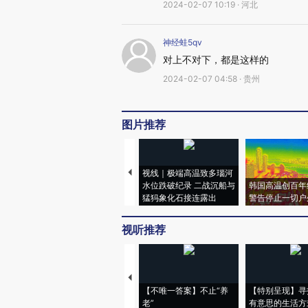
2024-02-07 10:19 · 河北
神经蛙5qv
对上不对下，都是这样的
2024-02-07 04:58 · 贵州
图片推荐
视线｜极端高温致多瑙河
水位跌破纪录 二战沉船与
韩国高温创百年
猛犸象化石接连露出
警告停止一切户
视听推荐
【不唯一答案】不止“养
【特别呈现】寻
老”
有意思的生活方