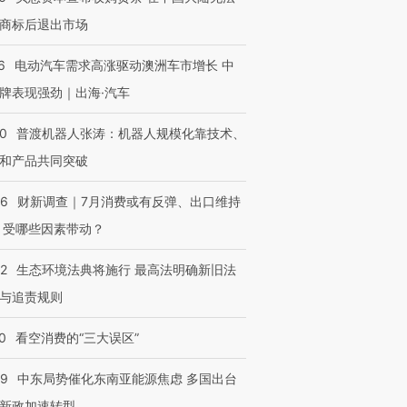
商标后退出市场
6
电动汽车需求高涨驱动澳洲车市增长 中
牌表现强劲｜出海·汽车
00
普渡机器人张涛：机器人规模化靠技术、
和产品共同突破
56
财新调查｜7月消费或有反弹、出口维持
 受哪些因素带动？
OX的吸金
马航飞行员跨国走私7万
视线｜被称为“蟑螂”的印
让中产们甘
粒摇头丸 尿检体内含3种
度Z世代 用街头抗争将教
秘鲁纳斯
”？
毒品
育部长拱下台
13人遇难
42
生态环境法典将施行 最高法明确新旧法
与追责规则
0
看空消费的“三大误区”
进第四届链博
【商旅对话】华住集团
59
中东局势催化东南亚能源焦虑 多国出台
技“链”接产
【特别呈现】寻找100种
CFO：不靠规模取胜，华
【特别呈
有意思的生活方式·第三对
住三大增长引擎是什么？
有意思的
新政加速转型