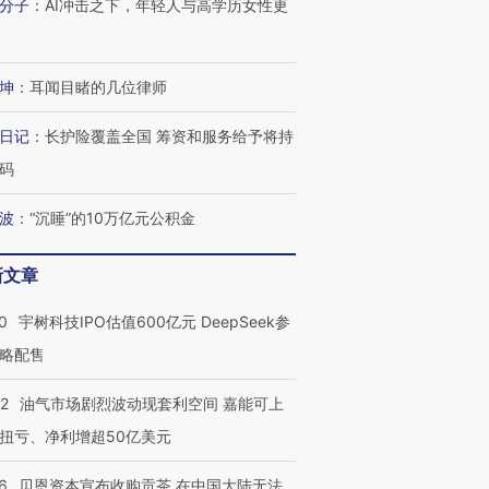
分子
：
AI冲击之下，年轻人与高学历女性更
坤
：
耳闻目睹的几位律师
日记
：
长护险覆盖全国 筹资和服务给予将持
码
波
：
“沉睡”的10万亿元公积金
新文章
0
宇树科技IPO估值600亿元 DeepSeek参
略配售
22
油气市场剧烈波动现套利空间 嘉能可上
扭亏、净利增超50亿美元
6
贝恩资本宣布收购贡茶 在中国大陆无法