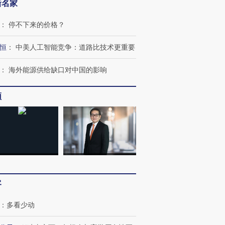
新名家
：
停不下来的价格？
恒
：
中美人工智能竞争：道路比技术更重要
：
海外能源供给缺口对中国的影响
频
客
：
多看少动