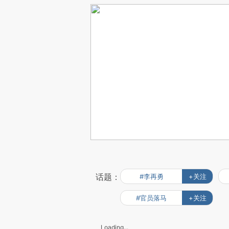
话题：
#李再勇
+关注
#官员落马
+关注
Loading...