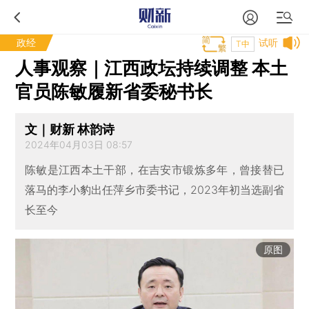
政经
试听
T中
人事观察｜江西政坛持续调整 本土
官员陈敏履新省委秘书长
文｜财新 林韵诗
2024年04月03日 08:57
陈敏是江西本土干部，在吉安市锻炼多年，曾接替已
落马的李小豹出任萍乡市委书记，2023年初当选副省
长至今
原图