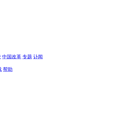
较
中国改革
专题
讣闻
载
帮助