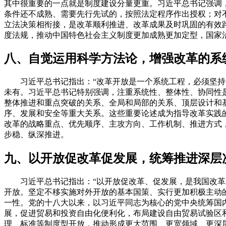
其中很重要的一点就是制度建设分量更重。习近平总书记强调
条件还不成熟、需要先行先试的，按照法定程序作出授权；对
立法决策相衔接，是改革顺利推进、改革成果及时巩固的有效
度法规，推动中国特色社会主义制度更加成熟更加定型，国家
八、自觉运用科学方法论，增强改革的系
习近平总书记指出：“改革开放是一个系统工程，必须坚持全
未有。习近平总书记特别强调，注重系统性、整体性、协同性
整体推进和重点突破的关系、全局和局部的关系、顶层设计和
序、发展和安全等重大关系。这些重要论述成为指导改革实践
改革的战略重点、优先顺序、主攻方向、工作机制、推进方式
步稳、纵深推进。
九、以开放促改革促发展，统筹推进深层
习近平总书记指出：“以开放促改革、促发展，是我国改革发
开放。坚定不移实施对外开放的基本国策、实行更加积极主动
一性。党的十八大以来，以习近平同志为核心的党中央统筹国
展，促进贸易和投资自由化便利化，布局建设自由贸易试验区
理、标准等制度型开放，推动形成更大范围、更宽领域、更深