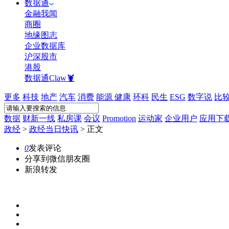
数据通
金融我闻
商圈
地缘图志
企业数据库
沪深股市
港股
数据通Claw🦞
更多
科技
地产
汽车
消费
能源
健康
环科
民生
ESG
数字说
比
数据
财新一线
私房课
会议
Promotion
运动家
企业用户
应用下
政经
>
政经当日快讯
>
正文
0
发表评论
分享到微信朋友圈
新浪转发