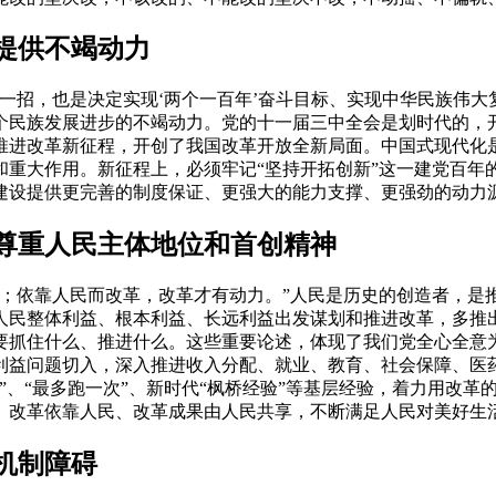
提供不竭动力
招，也是决定实现‘两个一百年’奋斗目标、实现中华民族伟大
个民族发展进步的不竭动力。党的十一届三中全会是划时代的，
推进改革新征程，开创了我国改革开放全新局面。中国式现代化
和重大作用。新征程上，必须牢记“坚持开拓创新”这一建党百年
建设提供更完善的制度保证、更强大的能力支撑、更强劲的动力
尊重人民主体地位和首创精神
依靠人民而改革，改革才有动力。”人民是历史的创造者，是
人民整体利益、根本利益、长远利益出发谋划和推进改革，多推
要抓住什么、推进什么。这些重要论述，体现了我们党全心全意
利益问题切入，深入推进收入分配、就业、教育、社会保障、医
”、“最多跑一次”、新时代“枫桥经验”等基层经验，着力用改
、改革依靠人民、改革成果由人民共享，不断满足人民对美好生
机制障碍