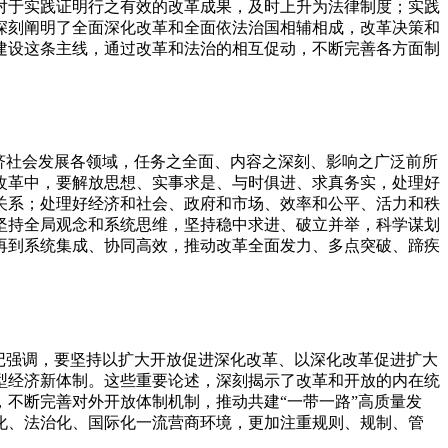
对于实践证明行之有效的改革成果，及时上升为法律制度；实践
深刻阐明了全面深化改革和全面依法治国相辅相成，改革决策和
建设这条主线，通过改革和法治的相互促动，不断完善各方面制
济社会发展各领域，任务之全面、内容之深刻、影响之广泛前所
改革中，要解放思想、实事求是、与时俱进、求真务实，处理好
关系；处理好经济和社会、政府和市场、效率和公平、活力和秩
坚持全局观念和系统思维，坚持稳中求进、破立并举，科学谋划
再到系统集成、协同高效，推动改革全面发力、多点突破、蹄疾
记强调，要坚持以扩大开放促进深化改革、以深化改革促进扩大
型经济新体制。这些重要论述，深刻揭示了改革和开放的内在统
不断完善对外开放体制机制，推动共建“一带一路”高质量发
化、法治化、国际化一流营商环境，更加注重规则、规制、管