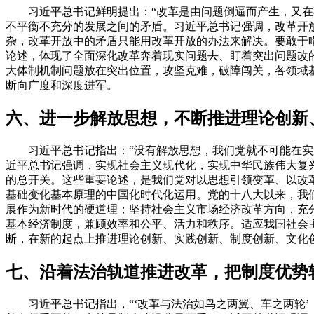
习近平总书记鲜明提出：“改革是由问题倒逼而产生，又在不
不平衡不充分的发展之间的矛盾。习近平总书记强调，改革开
杂，改革开放中的矛盾只能用改革开放的办法来解决。要敢于
论述，体现了全面深化改革奔着现实问题去、盯着突出问题改
大体制机制问题放在突出位置，攻坚克难，破障闯关，各领域
断向广度和深度进军。
六、进一步解放思想，不断推进理论创新
习近平总书记指出：“没有解放思想，我们党就不可能在实践
近平总书记强调，实现社会主义现代化，实现中华民族伟大复
的总开关。这些重要论述，是我们党对以思想引领变革、以改
基础变化基本原理的中国化时代化运用。党的十八大以来，我
展作为新时代的硬道理；坚持社会主义市场经济改革方向，充
基本经济制度，兼顾效率和公平、活力和秩序。适应我国社会
断，在新的起点上推进理论创新、实践创新、制度创新、文化
七、沿着法治轨道推进改革，把制度优势
习近平总书记指出，“‘改革与法治如鸟之两翼、车之两轮’，