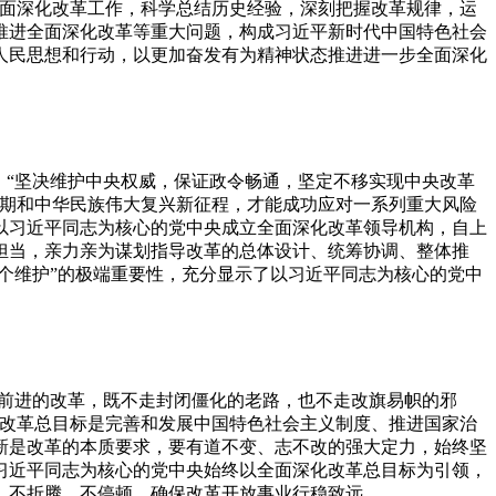
全面深化改革工作，科学总结历史经验，深刻把握改革规律，运
推进全面深化改革等重大问题，构成习近平新时代中国特色社会
人民思想和行动，以更加奋发有为精神状态推进进一步全面深化
“坚决维护中央权威，保证政令畅通，坚定不移实现中央改革
时期和中华民族伟大复兴新征程，才能成功应对一系列重大风险
以习近平同志为核心的党中央成立全面深化改革领导机构，自上
担当，亲力亲为谋划指导改革的总体设计、统筹协调、整体推
个维护”的极端重要性，充分显示了以习近平同志为核心的党中
前进的改革，既不走封闭僵化的老路，也不走改旗易帜的邪
化改革总目标是完善和发展中国特色社会主义制度、推进国家治
新是改革的本质要求，要有道不变、志不改的强大定力，始终坚
习近平同志为核心的党中央始终以全面深化改革总目标为引领，
、不折腾、不停顿，确保改革开放事业行稳致远。