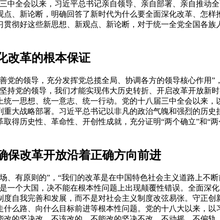
届三中全会以来，习近平总书记亲自领导、亲自部署、亲自推动
观点、新论断，明确回答了新时代为什么要全面深化改革、怎样
习贯彻好这些新思想、新观点、新论断，对于统一全党全国各族
化改革的根本保证
党的领导，充分发挥党总揽全局、协调各方的领导核心作用”，
终坚持党的领导，我们才能实现伟大历史转折、开启改革开放新
上统一思想、统一意志、统一行动。党的十八届三中全会以来，
列重大战略部署。习近平总书记以非凡的政治气魄和强烈的历史
取得历史性、革命性、开创性成就，充分证明“两个确立”和“两
确保改革开放沿着正确方向前进
、有原则的”，“我们的改革是在中国特色社会主义道路上不断
国是一个大国，决不能在根本性问题上出现颠覆性错误。全面深
制度自我完善和发展，而不是对社会主义制度改弦易张。守正创
走什么路、向什么目标前进等根本性问题。党的十八大以来，以
能改的坚决改，不该改的、不能改的坚决不改，不动摇、不偏轨