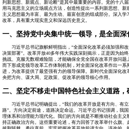
列新思想、新观点、新论断”是其中最重要的内容。党的十八
用马克思主义的立场观点方法，创造性提出一系列新思想、新
主义思想最为丰富、最为生动、最富创意的组成部分。深入学
改革，具有重大现实意义和深远历史意义。
一、坚持党中央集中统一领导，是全面深
习近平总书记旗帜鲜明指出，“全面深化改革必须加强和改善
决策部署”。改革开放40多年伟大实践深刻揭示，正是因为始
挑战、克服无数艰难险阻，才能确保全党全国在改革开放问题
而下形成党领导改革工作体制机制，对全面深化改革作出一系
进，为改革提供了最坚强有力的领导保障。新时代全面深化改革
央把方向、谋大局、定政策、促改革的领导核心作用。
二、坚定不移走中国特色社会主义道路，
习近平总书记明确提出，“我们的改革开放是有方向、有立场
路”。方向决定前途，道路决定命运。习近平总书记强调，我
理体系和治理能力现代化。我们的方向就是不断推动社会主义
持正确政治方向。这些重要论述，有力回答了改革举什么旗、
披荆斩棘、勇往直前，牢牢把握改革开放前进方向，该改的、