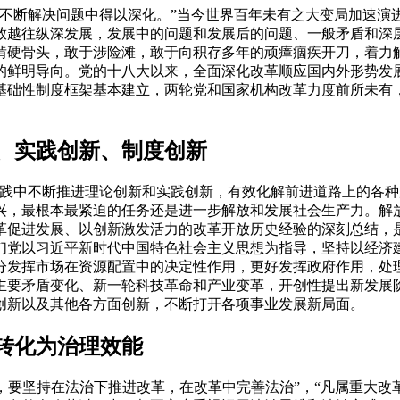
断解决问题中得以深化。”当今世界百年未有之大变局加速演
放越往纵深发展，发展中的问题和发展后的问题、一般矛盾和深
啃硬骨头，敢于涉险滩，敢于向积存多年的顽瘴痼疾开刀，着力
的鲜明导向。党的十八大以来，全面深化改革顺应国内外形势发
基础性制度框架基本建立，两轮党和国家机构改革力度前所未有
、实践创新、制度创新
中不断推进理论创新和实践创新，有效化解前进道路上的各种
兴，最根本最紧迫的任务还是进一步解放和发展社会生产力。解
革促进发展、以创新激发活力的改革开放历史经验的深刻总结，
们党以习近平新时代中国特色社会主义思想为指导，坚持以经济建
分发挥市场在资源配置中的决定性作用，更好发挥政府作用，处理
主要矛盾变化、新一轮科技革命和产业变革，开创性提出新发展
创新以及其他各方面创新，不断打开各项事业发展新局面。
转化为治理效能
要坚持在法治下推进改革，在改革中完善法治”，“凡属重大改