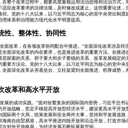
，在整个改革过程中，都要高度重视运用法治思维和法治方式，
不适应改革要求的法律法规，及时修改或废止。这些重要论述，
路径。党的十八大以来，以习近平同志为核心的党中央突出制度
治理体系和治理能力现代化水平明显提高。
统性、整体性、协同性
面改革，在各项改革协同配合中推进。”全面深化改革涉及经
是全面深化改革的内在要求，也是推进改革的重要方法。在推进
基层探索的关系、胆子要大和步子要稳的关系、改革发展稳定的
的重要方法论。党的十八大以来，以习近平同志为核心的党中央
，全面深化改革从夯基垒台、立柱架梁到全面推进、积厚成势，
次改革和高水平开放
展的成功实践。”面对纷繁复杂的国际国内形势，习近平总书
的开放战略，坚定不移提高开放型经济水平，建设更高水平开放
内国际两个大局，统筹发展和安全两件大事，坚持和平发展道路，
和海南自由贸易港，高水平推进内陆开放和沿边开放，打造市场
层次对外开放格局，为经济发展不断拓展新空间。