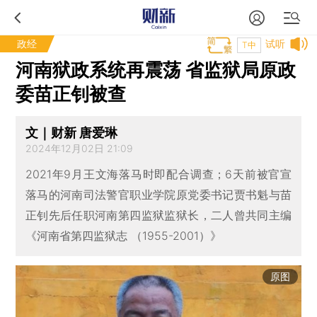
政经
试听
T中
河南狱政系统再震荡 省监狱局原政
委苗正钊被查
文｜财新 唐爱琳
2024年12月02日 21:09
2021年9月王文海落马时即配合调查；6天前被官宣
落马的河南司法警官职业学院原党委书记贾书魁与苗
正钊先后任职河南第四监狱监狱长，二人曾共同主编
《河南省第四监狱志 （1955-2001）》
原图