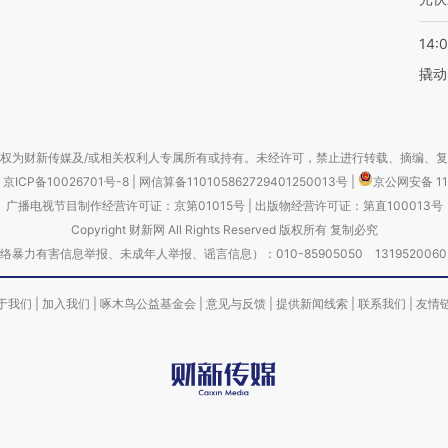
14:
撬动
权为财新传媒及/或相关权利人专属所有或持有。未经许可，禁止进行转载、摘编、
京ICP备10026701号-8
|
网信算备110105862729401250013号
|
京公网安备 11
广播电视节目制作经营许可证：京第01015号
|
出版物经营许可证：第直100013号
Copyright 财新网 All Rights Reserved 版权所有 复制必究
害信息举报、未成年人举报、谣言信息）：010-85905050 13195200605 举报邮
于我们
|
加入我们
|
啄木鸟公益基金会
|
意见与反馈
|
提供新闻线索
|
联系我们
|
友情