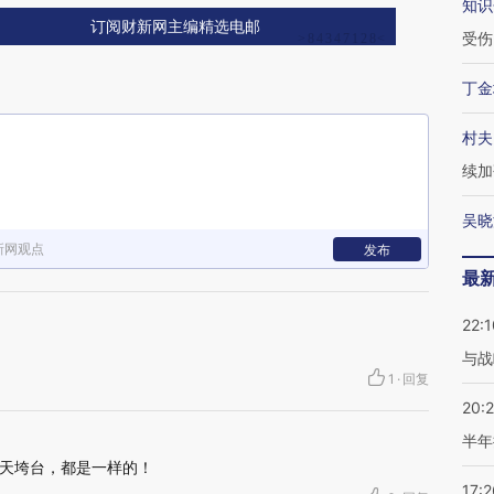
知识
订阅财新网主编精选电邮
受伤
丁金
村夫
续加
吴晓
新网观点
发布
最
22:1
与战
1
·
回复
20:
半年
天垮台，都是一样的！
17:2