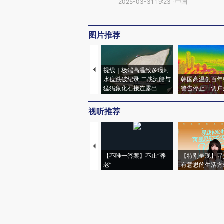
2025-03-31 19:23 · 中国
图片推荐
视线｜极端高温致多瑙河
水位跌破纪录 二战沉船与
韩国高温创百年
猛犸象化石接连露出
警告停止一切户
视听推荐
【不唯一答案】不止“养
【特别呈现】寻
老”
有意思的生活方