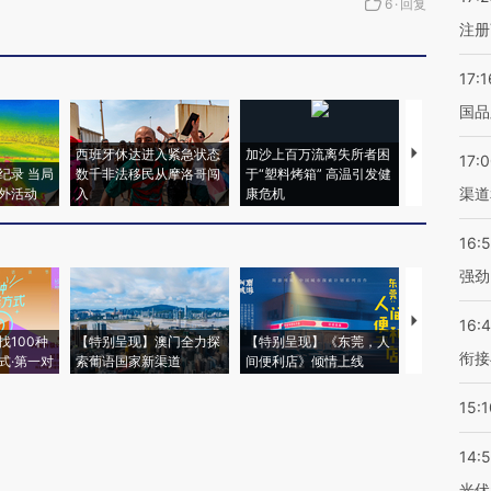
6
·
回复
注册
17:1
国品
西班牙休达进入紧急状态
加沙上百万流离失所者困
视线｜HYR
17:
纪录 当局
数千非法移民从摩洛哥闯
于“塑料烤箱” 高温引发健
术：是什么
渠道
外活动
入
康危机
心“花钱找虐
16:
强劲
【推广】走
16:
找100种
【特别呈现】澳门全力探
【特别呈现】《东莞，人
会，让数智科
衔接
式·第一对
索葡语国家新渠道
间便利店》倾情上线
业
15:1
14:
光伏