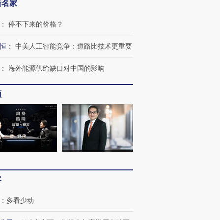
新名家
：
停不下来的价格？
恒
：
中美人工智能竞争：道路比技术更重要
：
海外能源供给缺口对中国的影响
频
客
：
多看少动