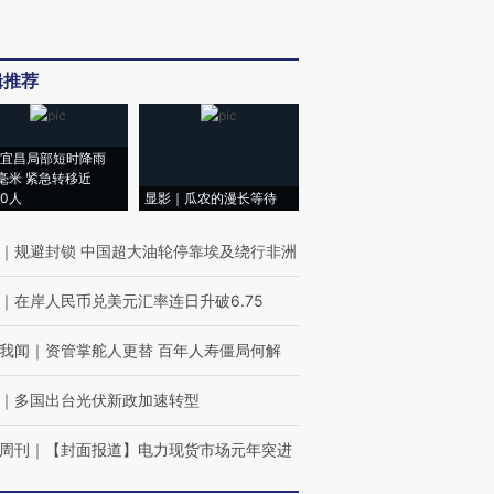
辑推荐
宜昌局部短时降雨
8毫米 紧急转移近
00人
显影｜瓜农的漫长等待
｜
规避封锁 中国超大油轮停靠埃及绕行非洲
｜
在岸人民币兑美元汇率连日升破6.75
我闻
｜
资管掌舵人更替 百年人寿僵局何解
｜
多国出台光伏新政加速转型
周刊
｜
【封面报道】电力现货市场元年突进