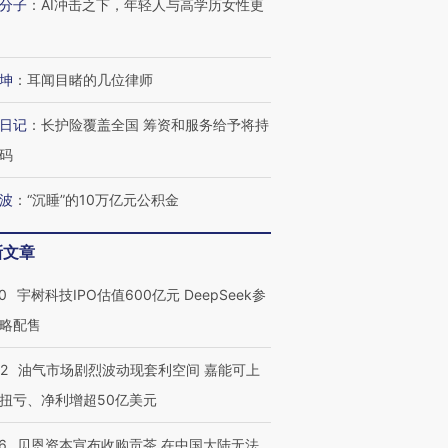
分子
：
AI冲击之下，年轻人与高学历女性更
坤
：
耳闻目睹的几位律师
日记
：
长护险覆盖全国 筹资和服务给予将持
码
波
：
“沉睡”的10万亿元公积金
新文章
0
宇树科技IPO估值600亿元 DeepSeek参
略配售
22
油气市场剧烈波动现套利空间 嘉能可上
扭亏、净利增超50亿美元
6
贝恩资本宣布收购贡茶 在中国大陆无法