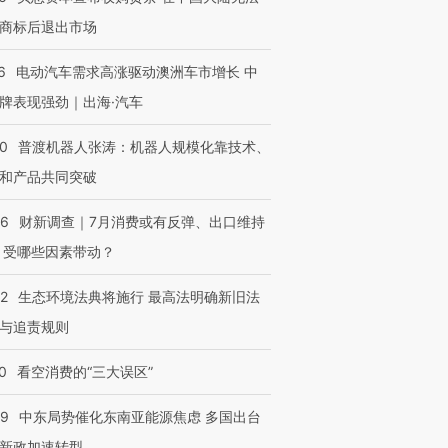
商标后退出市场
6
电动汽车需求高涨驱动澳洲车市增长 中
牌表现强劲｜出海·汽车
OX的吸金
马航飞行员跨国走私7万
视线｜被称为“蟑螂”的印
00
普渡机器人张涛：机器人规模化靠技术、
让中产们甘
粒摇头丸 尿检体内含3种
度Z世代 用街头抗争将教
秘鲁纳斯
和产品共同突破
”？
毒品
育部长拱下台
13人遇难
56
财新调查｜7月消费或有反弹、出口维持
 受哪些因素带动？
进第四届链博
【商旅对话】华住集团
42
生态环境法典将施行 最高法明确新旧法
技“链”接产
【特别呈现】寻找100种
CFO：不靠规模取胜，华
【特别呈
与追责规则
有意思的生活方式·第三对
住三大增长引擎是什么？
有意思的
0
看空消费的“三大误区”
59
中东局势催化东南亚能源焦虑 多国出台
新政加速转型