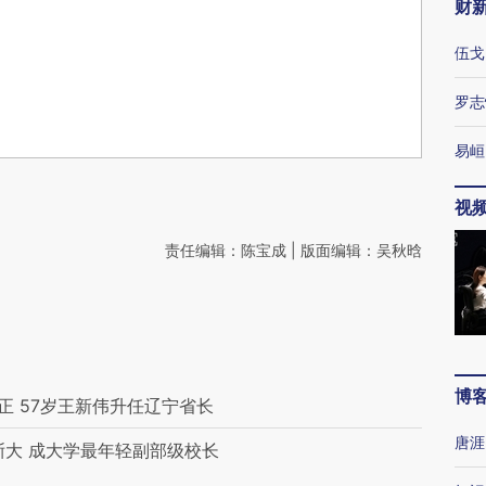
财
伍戈
罗志
易峘
视
责任编辑：陈宝成 | 版面编辑：吴秋晗
博
正 57岁王新伟升任辽宁省长
唐涯
浙大 成大学最年轻副部级校长