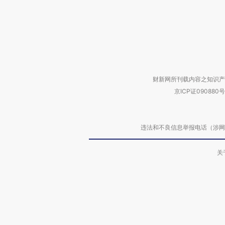
财新网所刊载内容之知识产
京ICP证090880号
违法和不良信息举报电话（涉网络暴力有
关