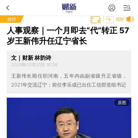
政经
试听
T中
人事观察｜一个月即去“代”转正 57
岁王新伟升任辽宁省长
文｜财新 林韵诗
2025年03月31日 16:38
王新伟长期任职河南，五年内由副省级升正省级，
2021年交流辽宁；前任李乐成已出任工信部党组书记
原图