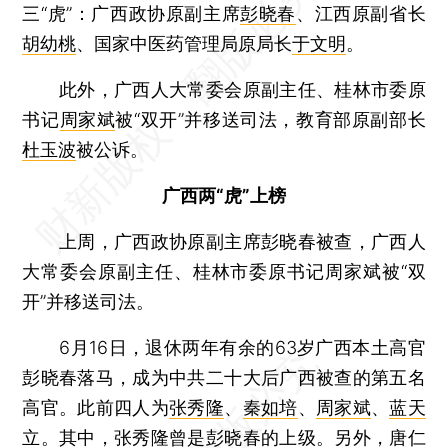
三“虎”：广西政协原副主席
彭晓春
、江西原副省长
胡幼桃
、国家中医药管理局原局长
于文明
。
此外，广西人大常委会原副主任、桂林市委原
书记
周家斌
被“双开”并移送司法，教育部原副部长
杜玉波
被公诉。
广西两“虎”上榜
上周，广西政协原副主席彭晓春被查，广西人
大常委会原副主任、桂林市委原书记周家斌被“双
开”并移送司法。
6月16日，退休两年有余的63岁广西本土高官
彭晓春落马，成为中共二十大后广西被查的第五名
高官。此前四人为
张秀隆
、
秦如培
、
周家斌
、
蓝天
立
。其中，张秀隆曾是彭晓春的上级。另外，
唐仁