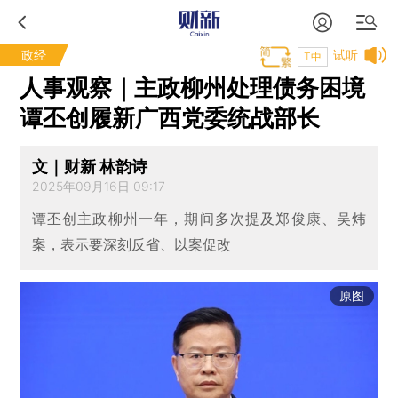
政经
试听
T中
人事观察｜主政柳州处理债务困境
谭丕创履新广西党委统战部长
文｜财新 林韵诗
2025年09月16日 09:17
谭丕创主政柳州一年，期间多次提及郑俊康、吴炜
案，表示要深刻反省、以案促改
原图