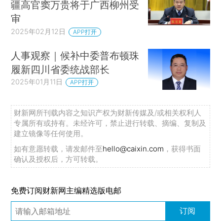
疆高官窦万贵将于广西柳州受
审
2025年02月12日
APP打开
人事观察｜候补中委普布顿珠
履新四川省委统战部长
2025年01月11日
APP打开
财新网所刊载内容之知识产权为财新传媒及/或相关权利人
专属所有或持有。未经许可，禁止进行转载、摘编、复制及
建立镜像等任何使用。
如有意愿转载，请发邮件至
hello@caixin.com
，获得书面
确认及授权后，方可转载。
免费订阅财新网主编精选版电邮
订阅