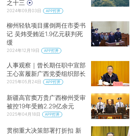
之十三
2024年09月03日
APP打开
柳州轻轨项目撂倒两任市委书
记 吴炜受贿近1.9亿元获判死
缓
2024年12月19日
APP打开
人事观察｜曾长期任职中宣部
王心富履新广西党委组织部长
2025年05月24日
APP打开
新疆高官窦万贵广西柳州受审
被控19年受贿2.29亿余元
2025年04月18日
APP打开
贯彻重大决策部署打折扣 新