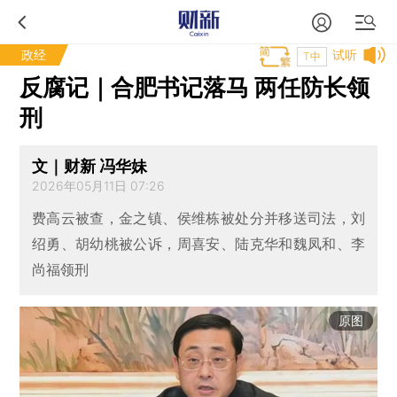
政经
试听
T中
反腐记｜合肥书记落马 两任防长领
刑
文｜财新 冯华妹
2026年05月11日 07:26
费高云被查，金之镇、侯维栋被处分并移送司法，刘
绍勇、胡幼桃被公诉，周喜安、陆克华和魏凤和、李
尚福领刑
原图