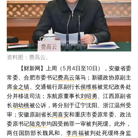
资料图：费高云。
【财新网】
上周（5月4日至10日），安徽省委
常委、合肥市委书记
费高云
落马；新疆政协原副主
席
金之镇
、交通银行原副行长
侯维栋
被党纪政务处
分并移送司法；东航原董事长
刘绍勇
、江西原副省
长
胡幼桃
被公诉，将分别于辽宁沈阳、浙江温州受
审；安徽原副省长
周喜安
和重庆市委原常委、政法
委原书记
陆克华
均因受贿罪一审被判死缓。此外，
两任国防部长魏凤和、
李尚福
被判处死缓终身监