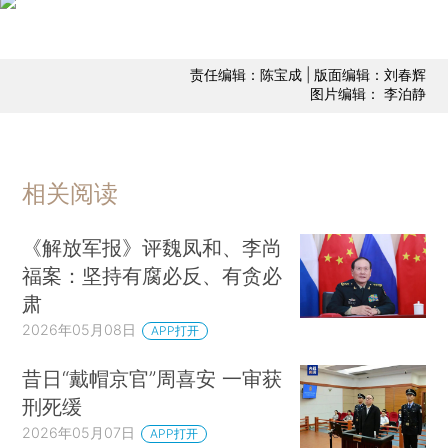
责任编辑：陈宝成 | 版面编辑：刘春辉
图片编辑： 李泊静
相关阅读
《解放军报》评魏凤和、李尚
福案：坚持有腐必反、有贪必
肃
2026年05月08日
APP打开
昔日“戴帽京官”周喜安 一审获
刑死缓
2026年05月07日
APP打开