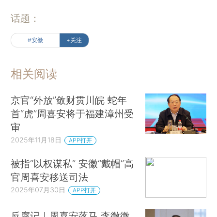
话题：
#安徽
+关注
相关阅读
京官“外放”敛财贯川皖 蛇年
首“虎”周喜安将于福建漳州受
审
2025年11月18日
APP打开
被指“以权谋私” 安徽“戴帽”高
官周喜安移送司法
2025年07月30日
APP打开
反腐记｜周喜安落马 李微微