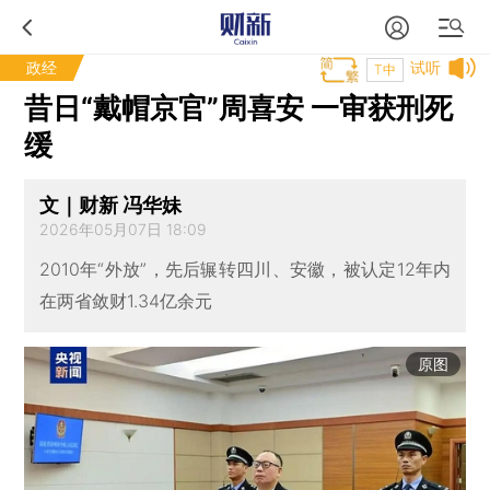
政经
试听
T中
昔日“戴帽京官”周喜安 一审获刑死
缓
文｜财新 冯华妹
2026年05月07日 18:09
2010年“外放”，先后辗转四川、安徽，被认定12年内
在两省敛财1.34亿余元
原图