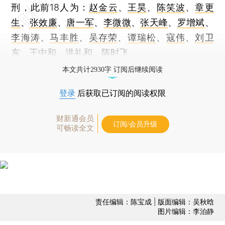
刑，此前18人为：
赵金云
、
王昊
、
陈笑波
、
章更
生
、
张效廉
、
唐一军
、
李微微
、
张天峰
、
罗增斌
、
李海涛
、
马丰胜
、
吴存荣
、
谭瑞松
、
寇伟
、
刘卫
东
、
王中和
、
洪礼和
、
陈时飞
。
本文共计2930字 订阅后继续阅读
登录
后获取已订阅的阅读权限
财新通会员
订阅/会员升级
可畅读全文
责任编辑：陈宝成 | 版面编辑：吴秋晗
图片编辑：李泊静