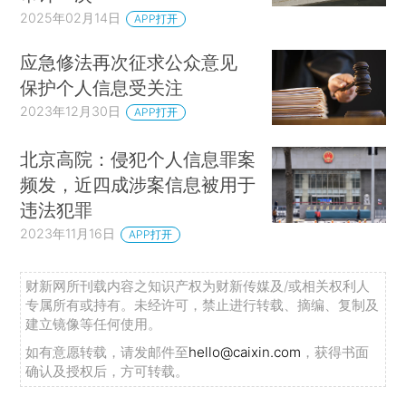
2025年02月14日
APP打开
应急修法再次征求公众意见
保护个人信息受关注
2023年12月30日
APP打开
北京高院：侵犯个人信息罪案
频发，近四成涉案信息被用于
违法犯罪
2023年11月16日
APP打开
财新网所刊载内容之知识产权为财新传媒及/或相关权利人
专属所有或持有。未经许可，禁止进行转载、摘编、复制及
建立镜像等任何使用。
如有意愿转载，请发邮件至
hello@caixin.com
，获得书面
确认及授权后，方可转载。