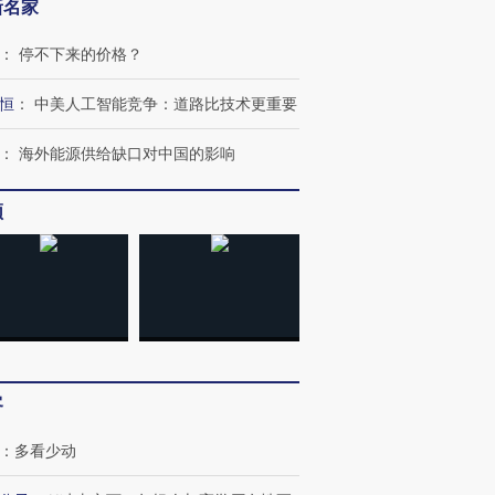
新名家
：
停不下来的价格？
恒
：
中美人工智能竞争：道路比技术更重要
：
海外能源供给缺口对中国的影响
频
客
：
多看少动