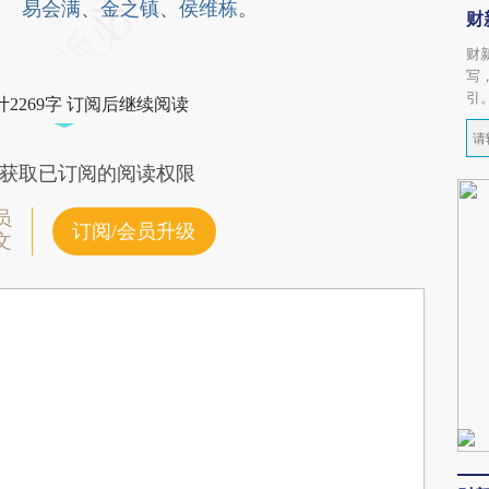
易会满
、
金之镇
、
侯维栋
。
财
财
写
引
2269字 订阅后继续阅读
获取已订阅的阅读权限
员
订阅/会员升级
文