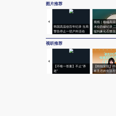
图片推荐
视线｜极端高温
韩国高温创百年纪录 当局
水位跌破纪录 
警告停止一切户外活动
猛犸象化石接连
视听推荐
【不唯一答案】不止“养
【特别呈现】寻
老”
有意思的生活方