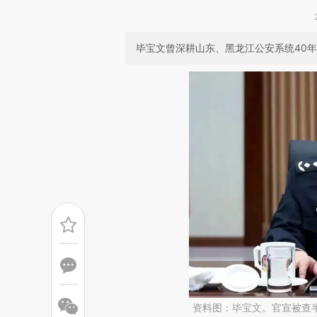
毕宝文曾深耕山东、黑龙江公安系统40年，
资料图：毕宝文。官宣被查