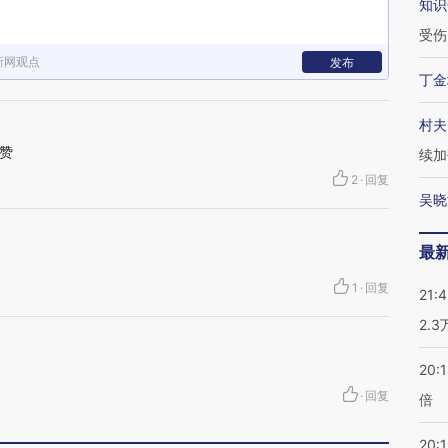
知识
受伤
新网观点
发布
丁金
村夫
赞
续加
2
·
回复
吴晓
最
1
·
回复
21:
2.
20:
·
回复
倍
20:1