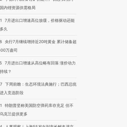
国内锂资源供需格局
1
7月进出口增速高位放缓，价格驱动还能
跨国走私7万
视线｜被称为“蟑螂”的印
视线｜“入侵”还是“人道危
多久
检体内含3种
度Z世代 用街头抗争将教
机”？难民潮撕裂西班牙
秘鲁纳斯
育部长拱下台
飞地休达
13人遇难
8
央行7月继续增持近20吨黄金 累计储备超
600万盎司
5
7月进出口增速从高位略有回落 涨价动力
进第四届链博
【商旅对话】华住集团
持续？
技“链”接产
【特别呈现】寻找100种
CFO：不靠规模取胜，华
【特别呈
有意思的生活方式·第三对
住三大增长引擎是什么？
有意思的
07
下周前瞻：生态环境法典施行；巴西总统
进入竞选阶段
1
特朗普坚称美国防空弹药库存充足 但不
乌克兰提供更多
24
人事观察｜上海55岁女副市长解冬进京