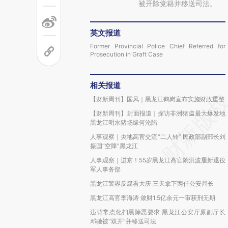
被开除党籍并移送司法。
英文报道
Former Provincial Police Chief Referred for
Prosecution in Graft Case
相关报道
【财新周刊】国风｜黑龙江鹤岗宣布实施财政重整
【财新周刊】封面报道｜探访非洲猪瘟最大爆发地
黑龙江明水猪场缘何沦陷
人事观察｜央地高官交流“二人转” 民政部副部长刘
振国“空降”黑龙江
人事观察｜进京！55岁黑龙江高官隋洪波履新退役
军人事务部
黑龙江警界反腐看大庆 三天拿下两任公安局长
黑龙江高官李海涛 敛财1.5亿余元一审获刑无期
违背常态化扫黑除恶要求 黑龙江公安厅原副厅长
邓驰被“双开”并移送司法