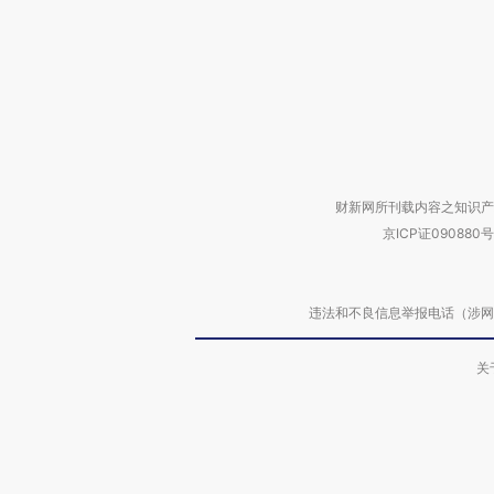
财新网所刊载内容之知识产
京ICP证090880号
违法和不良信息举报电话（涉网络暴力有
关