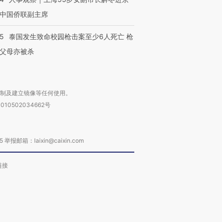
中国侨联副主席
45
泰国发生致命校园枪击案至少6人死亡 枪
父母亦被杀
复制及建立镜像等任何使用。
010502034662号
箱：laixin@caixin.com
链接