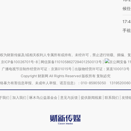
候任
17:
手祖
权为财新传媒及/或相关权利人专属所有或持有。未经许可，禁止进行转载、摘编、
京ICP备10026701号-8
|
网信算备110105862729401250013号
|
京公网安备 11
广播电视节目制作经营许可证：京第01015号
|
出版物经营许可证：第直100013号
Copyright 财新网 All Rights Reserved 版权所有 复制必究
害信息举报、未成年人举报、谣言信息）：010-85905050 13195200605 举报邮
于我们
|
加入我们
|
啄木鸟公益基金会
|
意见与反馈
|
提供新闻线索
|
联系我们
|
友情