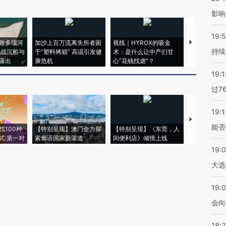
影响
19:5
致多瑙河
加沙上百万流离失所者困
视线｜HYROX的吸金
马航飞行员
持续
二战沉船与
于“塑料烤箱” 高温引发健
术：是什么让中产们甘
粒摇头丸 尿
露出
康危机
心“花钱找虐”？
毒品
19:1
过7
19:1
【推广】走
能否
找100种
【特别呈现】澳门全力探
【特别呈现】《东莞，人
会，让数智科
式·第一对
索葡语国家新渠道
间便利店》倾情上线
业
19:
大选
19:0
会向
18: