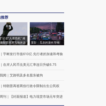
辑推荐
侵”还是“人道危机” 难
撕裂西班牙飞地休达
显影｜瓜农的漫长等待
｜
宇树发行市值610亿 先行者的加速和考验
｜
在岸人民币兑美元汇率连日升破6.75
我闻
｜
艾路明及多名股东被拘
｜
特朗普再签两份行政令限制出生公民权
周刊
｜
【封面报道】电力现货市场元年突进