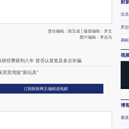
财
伍戈
罗志
责任编辑：陈宝成 | 版面编辑：罗文
图片编辑：李丛汛
易峘
视
科研经费获刑八年 曾否认冒签及多次诈骗
采奕奕驾驶“新玩具”
订阅财新网主编精选电邮
博
唐涯