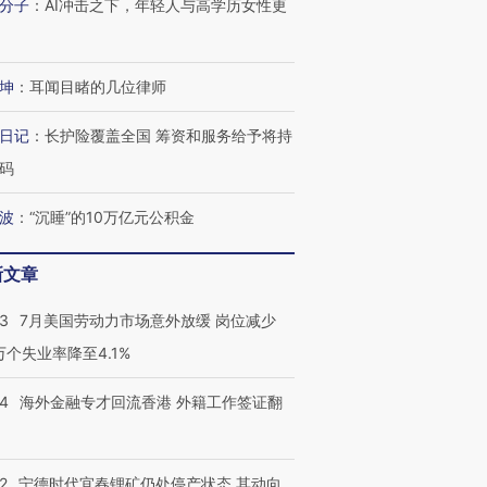
分子
：
AI冲击之下，年轻人与高学历女性更
坤
：
耳闻目睹的几位律师
日记
：
长护险覆盖全国 筹资和服务给予将持
码
波
：
“沉睡”的10万亿元公积金
新文章
43
7月美国劳动力市场意外放缓 岗位减少
3万个失业率降至4.1%
14
海外金融专才回流香港 外籍工作签证翻
2
宁德时代宜春锂矿仍处停产状态 其动向