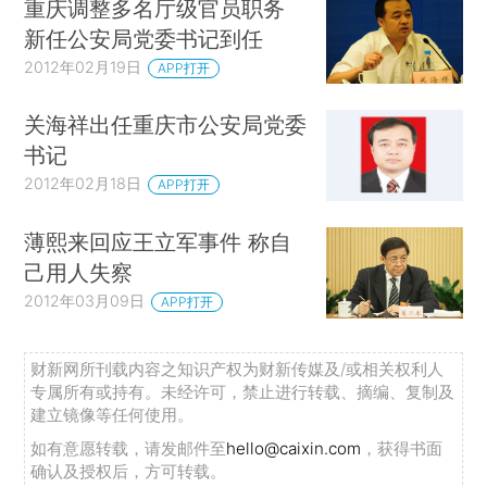
重庆调整多名厅级官员职务
新任公安局党委书记到任
2012年02月19日
APP打开
关海祥出任重庆市公安局党委
书记
2012年02月18日
APP打开
薄熙来回应王立军事件 称自
己用人失察
2012年03月09日
APP打开
财新网所刊载内容之知识产权为财新传媒及/或相关权利人
专属所有或持有。未经许可，禁止进行转载、摘编、复制及
建立镜像等任何使用。
如有意愿转载，请发邮件至
hello@caixin.com
，获得书面
确认及授权后，方可转载。