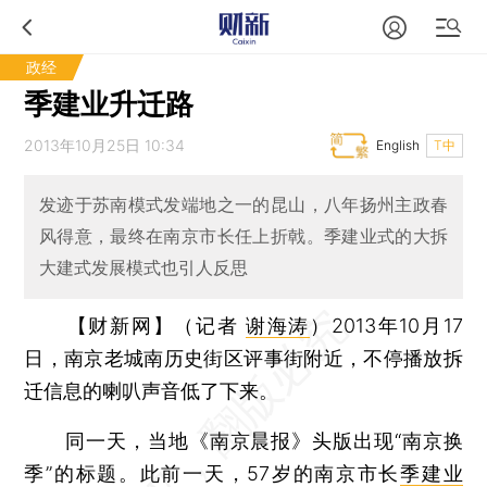
政经
季建业升迁路
2013年10月25日 10:34
English
T中
发迹于苏南模式发端地之一的昆山，八年扬州主政春
风得意，最终在南京市长任上折戟。季建业式的大拆
大建式发展模式也引人反思
【财新网】（记者
谢海涛
）
2013年10月17
日，南京老城南历史街区评事街附近，不停播放拆
迁信息的喇叭声音低了下来。
同一天，当地《南京晨报》头版出现“南京换
季”的标题。此前一天，57岁的南京市长
季建业