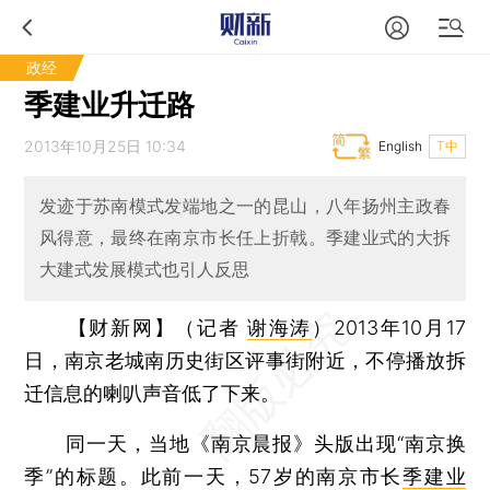
政经
季建业升迁路
2013年10月25日 10:34
English
T中
发迹于苏南模式发端地之一的昆山，八年扬州主政春
风得意，最终在南京市长任上折戟。季建业式的大拆
大建式发展模式也引人反思
【财新网】（记者
谢海涛
）
2013年10月17
日，南京老城南历史街区评事街附近，不停播放拆
迁信息的喇叭声音低了下来。
同一天，当地《南京晨报》头版出现“南京换
季”的标题。此前一天，57岁的南京市长
季建业