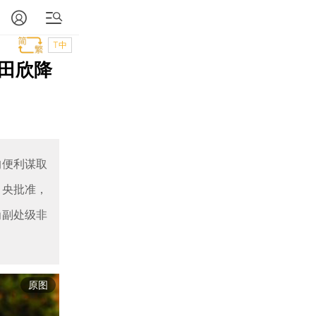
T中
田欣降
的便利谋取
中央批准，
为副处级非
原图