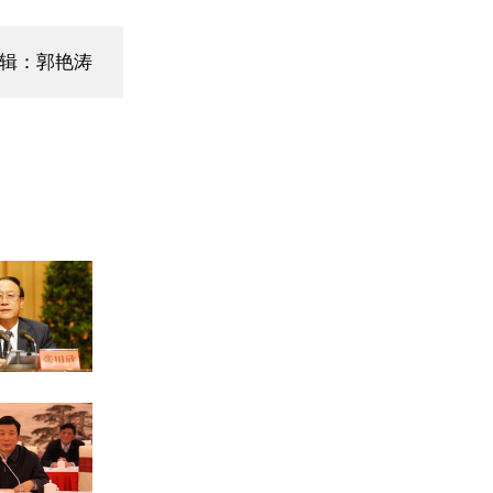
辑：郭艳涛