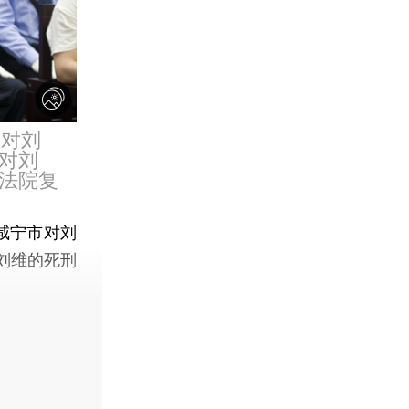
市对刘
对刘
法院复
咸宁市对刘
刘维的死刑