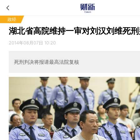
政经
湖北省高院维持一审对刘汉刘维死刑
2014年08月07日 10:20
死刑判决将报请最高法院复核