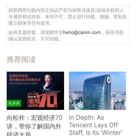
财新网所刊载内容之知识产权为财新传媒及/或相关权利人
专属所有或持有。未经许可，禁止进行转载、摘编、复制及
建立镜像等任何使用。
如有意愿转载，请发邮件至
hello@caixin.com
，获得书面
确认及授权后，方可转载。
推荐阅读
私房课
In Depth: As
向松祚：宏观经济70
Tencent Lays Off
讲，带你了解国内外
Staff, Is Its ‘Winter’
经济大局